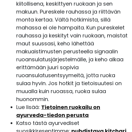
kiitollisena, keskittyen ruokaan ja sen
makuun. Pureskele rauhassa ja riittävän
monta kertaa. Vältä hotkimista, sillä
mahassa ei ole hampaita. Kun pureskelet
rauhassa ja keskityt vain ruokaan, maistat
maut suussasi, keho lähettää
makuaistimusten perusteella signaalin
ruoansulatusjärjestelmälle, ja keho alkaa
erittämään juuri sopivia
ruoansulatusentsyymeitä, jotta ruoka
sulaa hyvin. Jos hotkit ja tietoisuutesi on
muualla kuin ruoassa, ruoka sulaa
huonommin.
Lue lisää:
Tietoinen ruokailu on
ayurveda-tiedon perusta
Katso tästä ayurvediset
suosikkireseptimme:
puhdistava kitchari