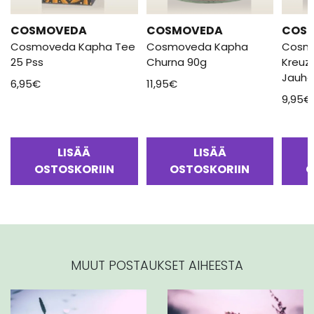
COSMOVEDA
COSMOVEDA
COS
Cosmoveda Kapha Tee
Cosmoveda Kapha
Cosm
25 Pss
Churna 90g
Kreuz
Jauhe
6,95
€
11,95
€
9,95
€
LISÄÄ
LISÄÄ
OSTOSKORIIN
OSTOSKORIIN
O
MUUT POSTAUKSET AIHEESTA