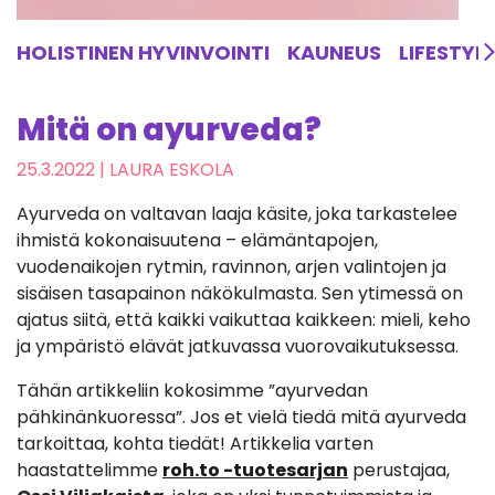
HOLISTINEN HYVINVOINTI
KAUNEUS
LIFESTYL
Mitä on ayurveda?
25.3.2022
| LAURA ESKOLA
Ayurveda on valtavan laaja käsite,
joka tarkastelee
ihmistä kokonaisuutena – elämäntapojen,
vuodenaikojen rytmin, ravinnon, arjen valintojen ja
sisäisen tasapainon näkökulmasta.
Sen ytimessä on
ajatus siitä, että kaikki vaikuttaa kaikkeen: mieli, keho
ja ympäristö elävät jatkuvassa vuorovaikutuksessa.
Tähän artikkeliin kokosimme ”ayurvedan
pähkinänkuoressa”. Jos et vielä tiedä mitä ayurveda
tarkoittaa, kohta tiedät! Artikkelia varten
haastattelimme
roh.to -tuotesarjan
perustajaa,