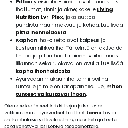
Pittan
yleisiä iho-oireita ovat punaisuus,
ihottumat, finnit ja akne; kokeile
Living
Nutrition Lvr-Plex
, joka auttaa
puhdistamaan maksaa ja kehoa. Lue lisää
pitta ihonhoidosta
.
Kaphan
iho-oireita ovat kalpeus ja
kostean nihkeä iho. Tärkeintä on aktivoida
kehoa ja pitää huolta aineenvaihdunnasta
liikunnan sekä ruokavalion avulla. Lue lisää
kapha ihonhoidosta
.
Ayurvedan mukaan iho toimii peilinä
tunteille ja mielen tasapainolle. Lue,
miten
tunteet vaikuttavat ihoon
.
Olemme keränneet kaikki laajan ja kattavan
valikoimamme ayurvediset tuotteet
tänne
. Löydät
sieltä intialaisia yrttivalmisteita, mausteita ja teetä,
sekä kehotyypillesi sopivia tasapainottajia.