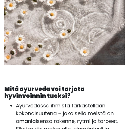
Mitä ayurveda voi tarjota
hyvinvoinnin tueksi?
Ayurvedassa ihmistä tarkastellaan
kokonaisuutena – jokaisella meistä on
omanlaisensa rakenne, rytmi ja tarpeet.
Siksi myös ruokavalio, elämäntyyli ja