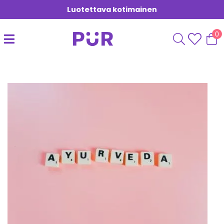
Luotettava kotimainen
0