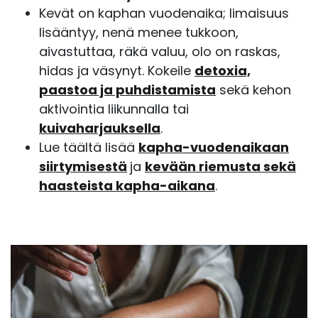
Kevät on kaphan vuodenaika; limaisuus
lisääntyy, nenä menee tukkoon,
aivastuttaa, räkä valuu, olo on raskas,
hidas ja väsynyt. Kokeile
detoxia,
paastoa ja puhdistamista
sekä kehon
aktivointia liikunnalla tai
kuivaharjauksella
.
Lue täältä lisää
kapha-vuodenaikaan
siirtymisestä
ja
kevään riemusta sekä
haasteista kapha-aikana
.