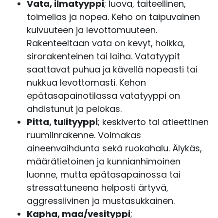
Vata, ilmatyyppi
; luova, taiteellinen,
toimelias ja nopea. Keho on taipuvainen
kuivuuteen ja levottomuuteen.
Rakenteeltaan vata on kevyt, hoikka,
sirorakenteinen tai laiha. Vatatyypit
saattavat puhua ja kävellä nopeasti tai
nukkua levottomasti. Kehon
epätasapainotilassa vatatyyppi on
ahdistunut ja pelokas.
Pitta, tulityyppi
; keskiverto tai atleettinen
ruumiinrakenne. Voimakas
aineenvaihdunta sekä ruokahalu. Älykäs,
määrätietoinen ja kunnianhimoinen
luonne, mutta epätasapainossa tai
stressattuneena helposti ärtyvä,
aggressiivinen ja mustasukkainen.
Kapha, maa/vesityppi
;