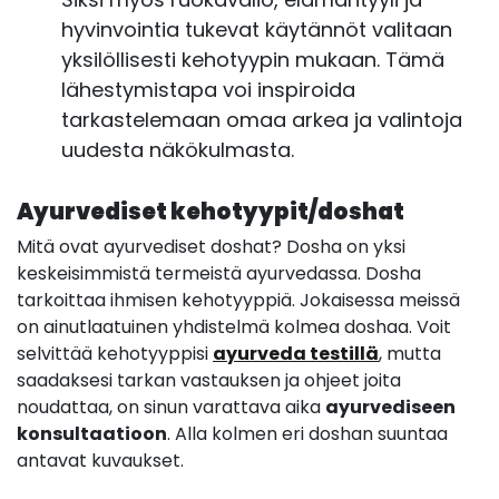
hyvinvointia tukevat käytännöt valitaan
yksilöllisesti kehotyypin mukaan. Tämä
lähestymistapa voi inspiroida
tarkastelemaan omaa arkea ja valintoja
uudesta näkökulmasta.
Ayurvediset kehotyypit/doshat
Mitä ovat ayurvediset doshat? Dosha on yksi
keskeisimmistä termeistä ayurvedassa. Dosha
tarkoittaa ihmisen kehotyyppiä. Jokaisessa meissä
on ainutlaatuinen yhdistelmä kolmea doshaa. Voit
selvittää kehotyyppisi
ayurveda testillä
, mutta
saadaksesi tarkan vastauksen ja ohjeet joita
noudattaa, on sinun varattava aika
ayurvediseen
konsultaatioon
. Alla kolmen eri doshan suuntaa
antavat kuvaukset.