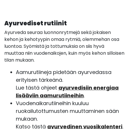
Ayurvediset rutiinit
Ayurveda seuraa luonnonrytmejä sekä jokaisen
kehon ja kehotyypin omaa rytmiä, olemmehan osa
luontoa. Syömistä ja tottumuksia on siis hyvä
muuttaa niin vuodenaikojen, kuin myös kehon silloisen
tilan mukaan.
Aamurutiineja pidetään ayurvedassa
erityisen tärkeänä.
Lue tästä ohjeet
ayurvedisiin energiaa
lisääviin aamurutiineihin
.
Vuodenaikarutiineihin kuuluu
ruokailutottumusten muuttaminen sään
mukaan.
Katso tästä
ayurvedinen vuosikalenteri
.