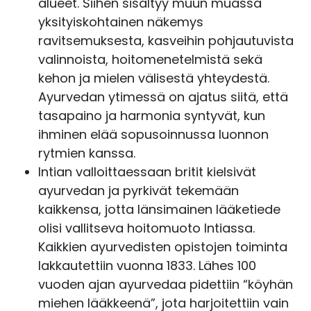
alueet. Siihen sisältyy muun muassa
yksityiskohtainen näkemys
ravitsemuksesta, kasveihin pohjautuvista
valinnoista, hoitomenetelmistä sekä
kehon ja mielen välisestä yhteydestä.
Ayurvedan ytimessä on ajatus siitä, että
tasapaino ja harmonia syntyvät, kun
ihminen elää sopusoinnussa luonnon
rytmien kanssa.
Intian valloittaessaan britit kielsivät
ayurvedan ja pyrkivät tekemään
kaikkensa, jotta länsimainen lääketiede
olisi vallitseva hoitomuoto Intiassa.
Kaikkien ayurvedisten opistojen toiminta
lakkautettiin vuonna 1833. Lähes 100
vuoden ajan ayurvedaa pidettiin “köyhän
miehen lääkkeenä”, jota harjoitettiin vain