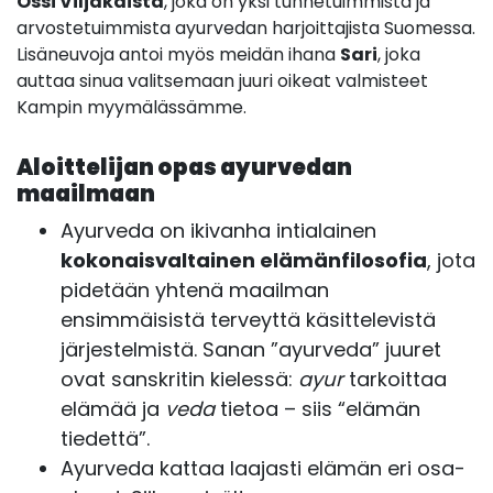
Ossi Viljakaista
, joka on yksi tunnetuimmista ja
arvostetuimmista ayurvedan harjoittajista Suomessa.
Lisäneuvoja antoi myös meidän ihana
Sari
, joka
auttaa sinua valitsemaan juuri oikeat valmisteet
Kampin myymälässämme.
Aloittelijan opas ayurvedan
maailmaan
Ayurveda on ikivanha intialainen
kokonaisvaltainen elämänfilosofia
, jota
pidetään yhtenä maailman
ensimmäisistä terveyttä käsittelevistä
järjestelmistä. Sanan ”ayurveda” juuret
ovat sanskritin kielessä:
ayur
tarkoittaa
elämää ja
veda
tietoa – siis “elämän
tiedettä”.
Ayurveda kattaa laajasti elämän eri osa-