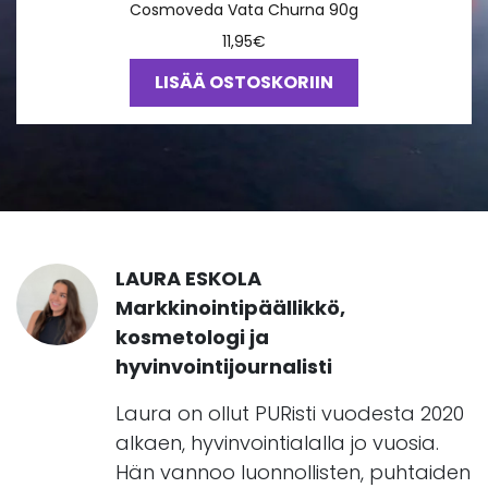
Cosmoveda Vata Churna 90g
11,95
€
LISÄÄ OSTOSKORIIN
LAURA ESKOLA
Markkinointipäällikkö,
kosmetologi ja
hyvinvointijournalisti
Laura on ollut PURisti vuodesta 2020
alkaen, hyvinvointialalla jo vuosia.
Hän vannoo luonnollisten, puhtaiden