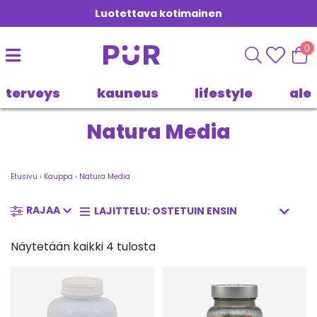
Luotettava kotimainen
0
terveys
kauneus
lifestyle
ale
Natura Media
Etusivu
›
Kauppa
›
Natura Media
RAJAA
Näytetään kaikki 4 tulosta