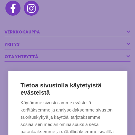
VERKKOKAUPPA
YRITYS
OTA YHTEYTTÄ
Tietoa sivustolla käytetyistä
evästeistä
Käytämme sivustollamme evästeitä
kerätäksemme ja analysoidaksemme sivuston
suorituskykyä ja käyttöä, tarjotaksemme
sosiaalisen median ominaisuuksia sekä
parantaaksemme ja räätälöidäksemme sisältöä