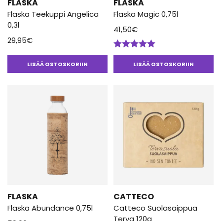
FLASKA
FLASKA
Flaska Teekuppi Angelica
Flaska Magic 0,75l
0,3l
41,50
€
29,95
€
Arvostelu
tuotteesta:
LISÄÄ OSTOSKORIIN
LISÄÄ OSTOSKORIIN
5.00
/ 5
FLASKA
CATTECO
Flaska Abundance 0,75l
Catteco Suolasaippua
Terva 120g