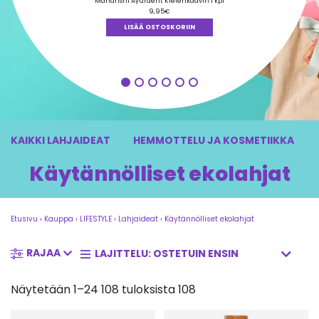
tuotteesta:
Maharishi Ayurdent Kielenkaavin 1 kpl
5.00
/ 5
9,95
€
LISÄÄ OSTOSKORIIN
KAIKKI LAHJAIDEAT
HEMMOTTELU JA KOSMETIIKKA
Käytännölliset ekolahjat
Etusivu
›
Kauppa
›
LIFESTYLE
›
Lahjaideat
›
Käytännölliset ekolahjat
RAJAA
Näytetään 1–24 108 tuloksista 108