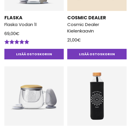
FLASKA
COSMIC DEALER
Flaska Vodan 1l
Cosmic Dealer
Kielenkaavin
69,00
€
21,00
€
Arvostelu
tuotteesta:
LISÄÄ OSTOSKORIIN
LISÄÄ OSTOSKORIIN
5.00
/ 5