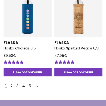
FLASKA
FLASKA
Flaska Chakras 0,5l
Flaska Spiritual Peace 0,5l
39,50
€
47,95
€
Arvostelu
Arvostelu
tuotteesta:
tuotteesta:
LISÄÄ OSTOSKORIIN
LISÄÄ OSTOSKORIIN
5.00
/ 5
5.00
/ 5
1
2
3
4
5
→