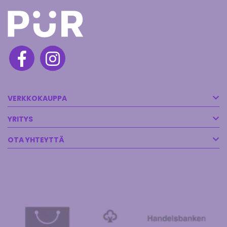
VERKKOKAUPPA
YRITYS
OTA YHTEYTTÄ