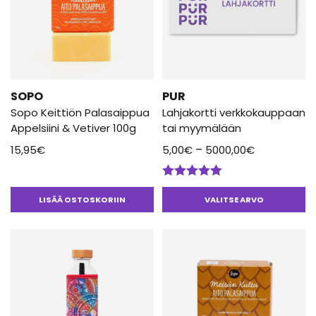
muunnelma.
Voit
tehdä
valinnat
tuotteen
SOPO
sivulla.
PUR
Sopo Keittiön Palasaippua
Lahjakortti verkkokauppaan
Appelsiini & Vetiver 100g
tai myymälään
Hintaluokka
–
15,95
€
5,00
€
5000,00
€
5,00€
-
Arvostelu
5000,00€
tuotteesta:
LISÄÄ OSTOSKORIIN
VALITSE ARVO
5.00
/ 5