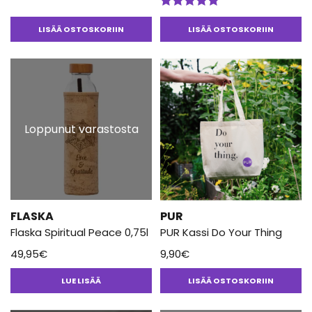
Arvostelu
tuotteesta:
Arvostelu
4.50
/ 5
tuotteesta:
LISÄÄ OSTOSKORIIN
LISÄÄ OSTOSKORIIN
5.00
/ 5
Loppunut varastosta
FLASKA
PUR
Flaska Spiritual Peace 0,75l
PUR Kassi Do Your Thing
49,95
€
9,90
€
LUE LISÄÄ
LISÄÄ OSTOSKORIIN