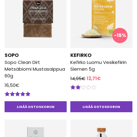
-15%
SOPO
KEFIRKO
Sopo Clean Dirt
Kefirko Luomu Vesikefiirin
Metsäbiomi Mustasaippua
Siemen 5g
60g
Alkuperäinen
Nykyinen
14,95
€
12,71
€
16,50
€
hinta
hinta
oli:
on:
Arvostelu
14,95€.
12,71€.
tuotteesta:
Arvostelu
2.00
tuotteesta:
LISÄÄ OSTOSKORIIN
LISÄÄ OSTOSKORIIN
/ 5
5.00
/ 5