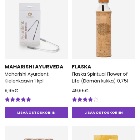
MAHARISHI AYURVEDA
FLASKA
Maharishi Ayurdent
Flaska Spiritual Flower of
Kielenkaavin 1 kpl
Life (Elämän kukka) 0,75l
9,95
€
49,95
€
Arvostelu
Arvostelu
tuotteesta:
tuotteesta:
LISÄÄ OSTOSKORIIN
LISÄÄ OSTOSKORIIN
5.00
/ 5
4.00
/ 5