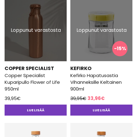
Loppunut varastosta
Loppunut varastosta
-15%
COPPER SPECIALIST
KEFIRKO
Copper Specialist
Kefirko Hapatusastia
Kuparipullo Flower of Life
Vihanneksille Keltainen
950ml
900ml
Alkuperäinen
Nykyinen
39,95
€
39,95
€
33,96
€
hinta
hinta
LUE LISÄÄ
LUE LISÄÄ
oli:
on:
39,95€.
33,96€.