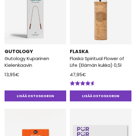
GUTOLOGY
FLASKA
Gutology Kuparinen
Flaska Spiritual Flower of
Kielenkaavin
Life (Elämän kukka) 0,5l
13,95
€
47,95
€
Arvostelu
tuotteesta:
LISÄÄ OSTOSKORIIN
LISÄÄ OSTOSKORIIN
4.50
/ 5
Tällä
tuotteella
on
useampi