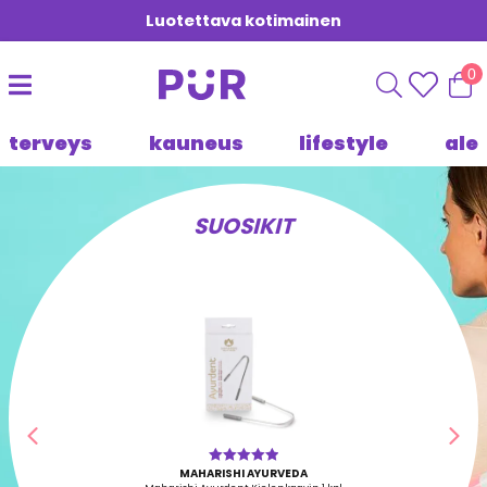
Luotettava kotimainen
0
terveys
kauneus
lifestyle
ale
SUOSIKIT
Edellinen
Seu
MAHARISHI AYURVEDA
Arvostelu