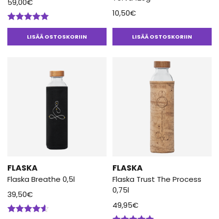
59,00
€
10,50
€
Arvostelu
tuotteesta:
LISÄÄ OSTOSKORIIN
LISÄÄ OSTOSKORIIN
5.00
/ 5
FLASKA
FLASKA
Flaska Breathe 0,5l
Flaska Trust The Process
0,75l
39,50
€
49,95
€