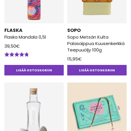
FLASKA
SOPO
Flaska Mandala 0,5l
Sopo Metsän Kulta
Palasaippua Kuusenkerkkä
39,50
€
Teepuuöljy 100g
15,95
€
Arvostelu
tuotteesta:
LISÄÄ OSTOSKORIIN
LISÄÄ OSTOSKORIIN
4.67
/ 5