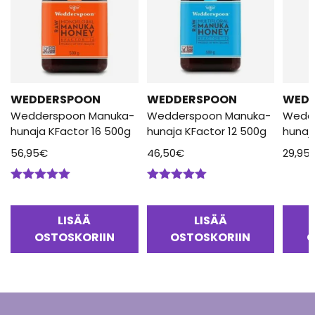
WEDDERSPOON
WEDDERSPOON
WED
Wedderspoon Manuka-
Wedderspoon Manuka-
Wedd
hunaja KFactor 16 500g
hunaja KFactor 12 500g
hunaj
56,95
€
46,50
€
29,95
Arvostelu
Arvostelu
tuotteesta:
tuotteesta:
5.00
/ 5
5.00
/ 5
LISÄÄ
LISÄÄ
OSTOSKORIIN
OSTOSKORIIN
O