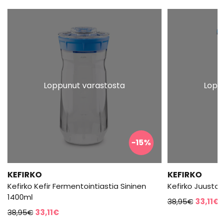
Loppunut varastosta
Lopp
-15%
KEFIRKO
KEFIRKO
Kefirko Kefir Fermentointiastia Sininen
Kefirko Juusto
1400ml
Alkupe
38,95
€
33,11
€
Alkuperäinen
Nykyinen
38,95
€
33,11
€
hinta