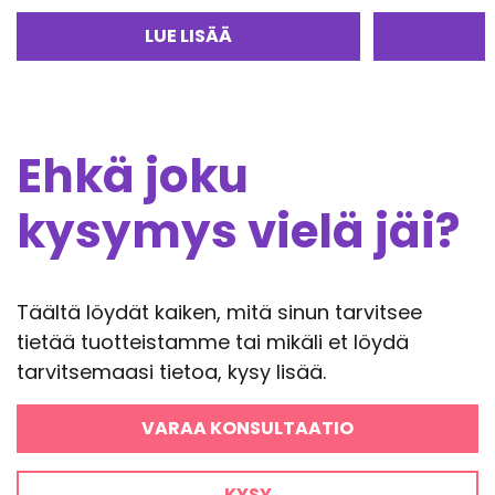
hinta
hinta
oli:
oli:
on:
38,95€
3
LUE LISÄÄ
38,95€.
33,11€.
Ehkä joku
kysymys vielä jäi?
Täältä löydät kaiken, mitä sinun tarvitsee
tietää tuotteistamme tai mikäli et löydä
tarvitsemaasi tietoa, kysy lisää.
VARAA KONSULTAATIO
KYSY