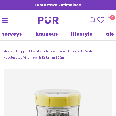
Luotettava kotimainen
0
terveys
kauneus
lifestyle
ale
Etusivu
›
Kauppa
›
LIFESTYLE
›
Lahjaideat
›
Kaikki lahjaideat
›
Kefirko
Hapatusastia Vihanneksille Keltainen 900ml