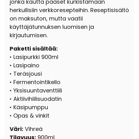
jonka kautta pääset kurkistamaan
herkullisiin verkkoresepteihin. Reseptisisältö
on maksuton, mutta vaatii
käyttäjätunnuksen luomisen ja
kirjautumisen.
Paketti sisältää:
• Lasipurkki 900ml
• Lasipaino
• Teräsjousi
• Fermentointikello
• Yksisuuntaventtiili
• Aktiivihiilisuodatin
• Käsipumppu
• Opas & vinkit
Väri:
Vihreä
Tilavuus:
900ml