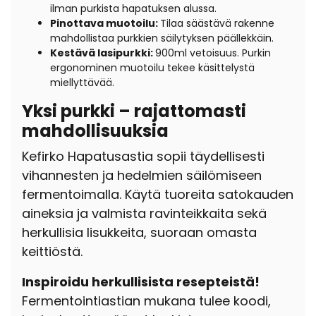
ilman purkista hapatuksen alussa.
Pinottava muotoilu:
Tilaa säästävä rakenne
mahdollistaa purkkien säilytyksen päällekkäin.
Kestävä lasipurkki:
900ml vetoisuus. Purkin
ergonominen muotoilu tekee käsittelystä
miellyttävää.
Yksi purkki – rajattomasti
mahdollisuuksia
Kefirko Hapatusastia sopii täydellisesti
vihannesten ja hedelmien säilömiseen
fermentoimalla. Käytä tuoreita satokauden
aineksia ja valmista ravinteikkaita sekä
herkullisia lisukkeita, suoraan omasta
keittiöstä.
Inspiroidu herkullisista resepteistä!
Fermentointiastian mukana tulee koodi,