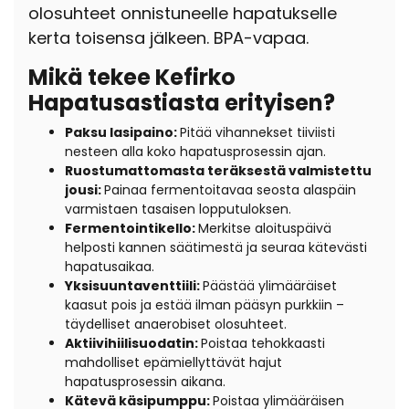
olosuhteet onnistuneelle hapatukselle
kerta toisensa jälkeen. BPA-vapaa.
Mikä tekee Kefirko
Hapatusastiasta erityisen?
Paksu lasipaino:
Pitää vihannekset tiiviisti
nesteen alla koko hapatusprosessin ajan.
Ruostumattomasta teräksestä valmistettu
jousi:
Painaa fermentoitavaa seosta alaspäin
varmistaen tasaisen lopputuloksen.
Fermentointikello:
Merkitse aloituspäivä
helposti kannen säätimestä ja seuraa kätevästi
hapatusaikaa.
Yksisuuntaventtiili:
Päästää ylimääräiset
kaasut pois ja estää ilman pääsyn purkkiin –
täydelliset anaerobiset olosuhteet.
Aktiivihiilisuodatin:
Poistaa tehokkaasti
mahdolliset epämiellyttävät hajut
hapatusprosessin aikana.
Kätevä käsipumppu:
Poistaa ylimääräisen