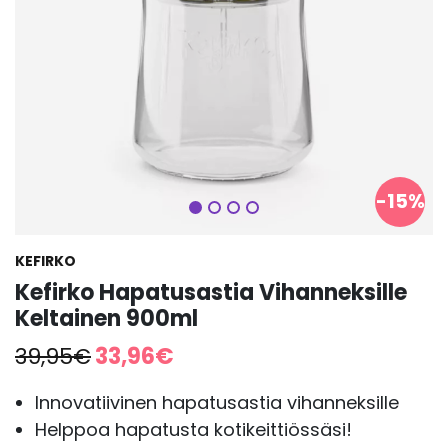
Seuraava
-15%
KEFIRKO
Kefirko Hapatusastia Vihanneksille
Keltainen 900ml
Alkuperäinen
Nykyinen
39,95
€
33,96
€
hinta
hinta
oli:
on:
Innovatiivinen hapatusastia vihanneksille
39,95€.
33,96€.
Helppoa hapatusta kotikeittiössäsi!