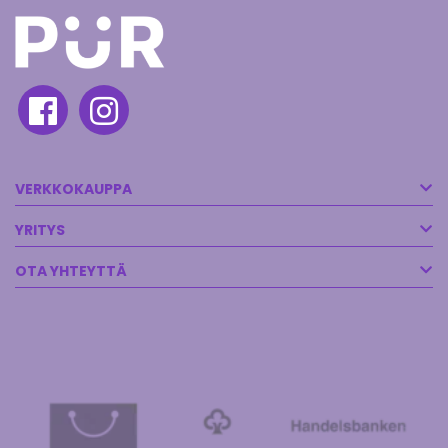
VERKKOKAUPPA
YRITYS
OTA YHTEYTTÄ