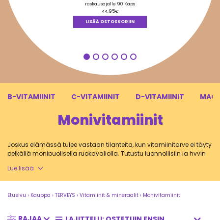
5.00
/ 5
raskausajalle 90 Kaps
44,95
€
LISÄÄ OSTOSKORIIN
B-VITAMIINIT
C-VITAMIINIT
D-VITAMIINIT
MAGN
Monivitamiinit
Joskus elämässä tulee vastaan tilanteita, kun vitamiinitarve ei täyty
pelkällä monipuolisella ruokavaliolla. Tutustu luonnollisiin ja hyvin
imeytyviin laadukkaisiin monivitamiinivalmisteisiin ja takaa riittävä
Lue lisää
vitamiinien saanti jo tänään!
Etusivu
›
Kauppa
›
TERVEYS
›
Vitamiinit & mineraalit
›
Monivitamiinit
Kenelle monivitamiineja suositellaan?
RAJAA