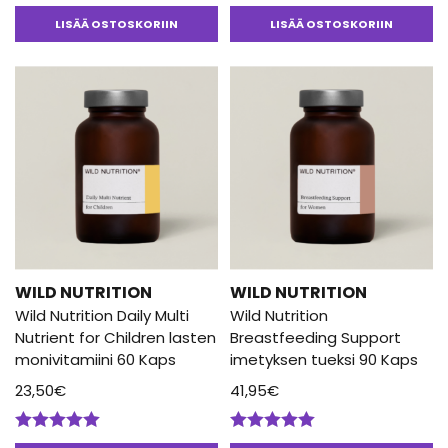
Together
-brändin tuotteet vastaavat hyvin tämän päivän
Arvostelu
Arvostelu
tuotteesta:
tuotteesta:
kuluttajan vaatimuksia. Tuotteet ovat täysin vegaanisia,
LISÄÄ OSTOSKORIIN
LISÄÄ OSTOSKORIIN
5.00
/ 5
4.50
/ 5
erinomaisia laadultaan ja edullisia hinnaltaan. Raaka-aineina
käytetyt täysravintopohjaiset ainesosat ja läpinäkyvyys
valmistusprosessissa ovat myös tiedostavien kuluttajien mieleen.
Lue lisää
blogista
!
WILD NUTRITION
WILD NUTRITION
Wild Nutrition Daily Multi
Wild Nutrition
Nutrient for Children lasten
Breastfeeding Support
monivitamiini 60 Kaps
imetyksen tueksi 90 Kaps
23,50
€
41,95
€
Arvostelu
Arvostelu