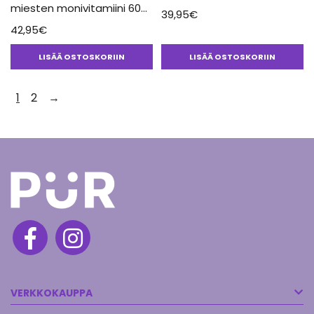
miesten monivitamiini 60
39,95
€
Kaps
42,95
€
LISÄÄ OSTOSKORIIN
LISÄÄ OSTOSKORIIN
1
2
→
VERKKOKAUPPA