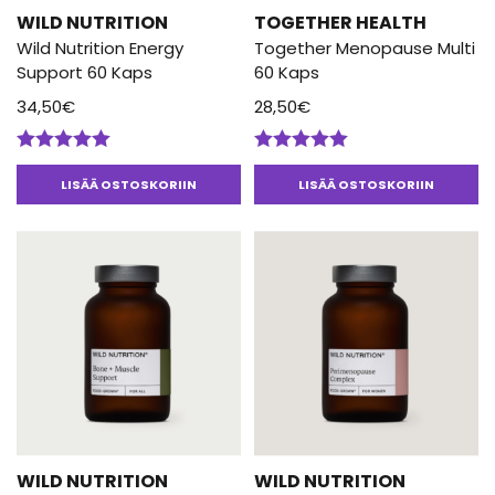
WILD NUTRITION
TOGETHER HEALTH
Wild Nutrition Energy
Together Menopause Multi
Support 60 Kaps
60 Kaps
34,50
€
28,50
€
Arvostelu
Arvostelu
tuotteesta:
tuotteesta:
LISÄÄ OSTOSKORIIN
LISÄÄ OSTOSKORIIN
5.00
/ 5
5.00
/ 5
WILD NUTRITION
WILD NUTRITION