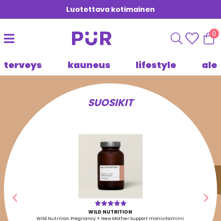
Luotettava kotimainen
0
terveys
kauneus
lifestyle
ale
SUOSIKIT
Edellinen
Seu
WILD NUTRITION
Arvostelu
tuotteesta:
Wild Nutrition Pregnancy + New Mother Support monivitamiini