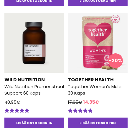
tuotteesta:
LISÄÄ OSTOSKORIIN
LISÄÄ OSTOSKORIIN
5.00
/ 5
-20%
WILD NUTRITION
TOGETHER HEALTH
Wild Nutrition Premenstrual
Together Women’s Multi
Support 60 Kaps
30 Kaps
Alkuperäinen
Nykyinen
40,95
€
17,95
€
14,35
€
hinta
hinta
oli:
on:
Arvostelu
Arvostelu
17,95€.
14,35€.
tuotteesta:
tuotteesta:
LISÄÄ OSTOSKORIIN
LISÄÄ OSTOSKORIIN
5.00
/ 5
4.67
/ 5