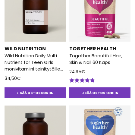
WILD NUTRITION
TOGETHER HEALTH
Wild Nutrition Daily Multi
Together Beautiful Hair,
Nutrient for Teen Girls
Skin & Nail 60 Kaps
monivitamiini teinitytöille
24,95
€
60 Kaps
34,50
€
Arvostelu
tuotteesta:
LISÄÄ OSTOSKORIIN
LISÄÄ OSTOSKORIIN
4.67
/ 5