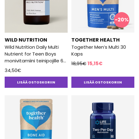
-20%
WILD NUTRITION
TOGETHER HEALTH
Wild Nutrition Daily Multi
Together Men’s Multi 30
Nutrient for Teen Boys
Kaps
monivitamiini teinipojille 60
Alkuperäinen
Nykyinen
18,95
€
15,15
€
Kaps
34,50
€
hinta
hinta
oli:
on:
LISÄÄ OSTOSKORIIN
LISÄÄ OSTOSKORIIN
18,95€.
15,15€.