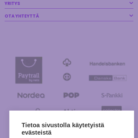
YRITYS
OTA YHTEYTTÄ
Tietoa sivustolla käytetyistä
evästeistä