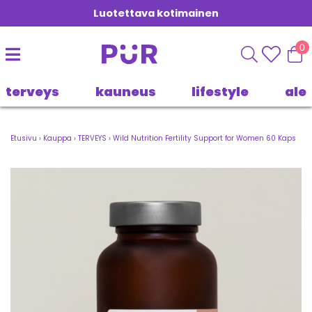
Luotettava kotimainen
0
terveys
kauneus
lifestyle
ale
Etusivu
›
Kauppa
›
TERVEYS
›
Wild Nutrition Fertility Support for Women 60 Kaps