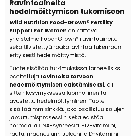
Ravintoaineita
hedelmöittymisen tukemiseen
Wild Nutrition Food-Grown® Fertility
Support For Women
on kattava
yhdistelmä Food-Grown® ravintoaineita
sekä tiivistettyä raakaravintoa tukemaan
erityisesti hedelmöittymistä.
Tuote sisältää tutkimuksissa tarpeellisiksi
osoitettuja
ravinteita terveen
hedelmöittymisen edistämiseksi
, oli
sitten kysymyksessä luonnollinen tai
avustettu hedelmöittyminen. Tuote
sisältää mm sinkkiä, joka osallistuu solujen
jakautumisprosessiin sekä edistää
normaalia DNA-synteesiä. B12-vitamiini,
rauta, magnesium, seleeni ja D-vitamiini