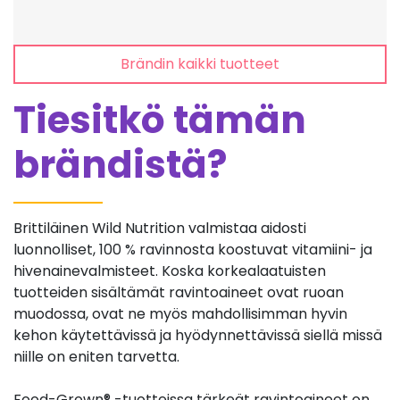
Brändin kaikki tuotteet
Tiesitkö tämän
brändistä?
Brittiläinen Wild Nutrition valmistaa aidosti
luonnolliset, 100 % ravinnosta koostuvat vitamiini- ja
hivenainevalmisteet. Koska korkealaatuisten
tuotteiden sisältämät ravintoaineet ovat ruoan
muodossa, ovat ne myös mahdollisimman hyvin
kehon käytettävissä ja hyödynnettävissä siellä missä
niille on eniten tarvetta.
Food-Grown® -tuotteissa tärkeät ravintoaineet on