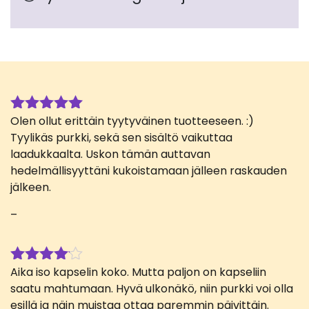
Olen ollut erittäin tyytyväinen tuotteeseen. :)
Arvostelu
tuotteesta:
Tyylikäs purkki, sekä sen sisältö vaikuttaa
5
/ 5
laadukkaalta. Uskon tämän auttavan
hedelmällisyyttäni kukoistamaan jälleen raskauden
jälkeen.
–
Aika iso kapselin koko. Mutta paljon on kapseliin
Arvostelu
tuotteesta:
saatu mahtumaan. Hyvä ulkonäkö, niin purkki voi olla
4
/ 5
esillä ja näin muistaa ottaa paremmin päivittäin.