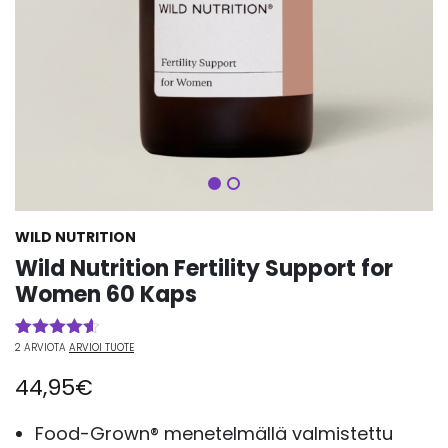
Seuraava
WILD NUTRITION
Wild Nutrition Fertility Support for
Women 60 Kaps
2
ARVIOTA
ARVIOI TUOTE
Arvio
2
4.50
5:stä
44,95
€
perustuen
asiakkaan
arvotukseen.
Food-Grown® menetelmällä valmistettu