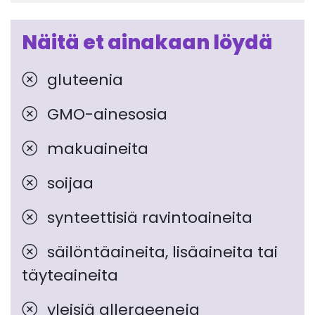
Näitä et ainakaan löydä
gluteenia
GMO-ainesosia
makuaineita
soijaa
synteettisiä ravintoaineita
säilöntäaineita, lisäaineita tai
täyteaineita
yleisiä allergeeneja