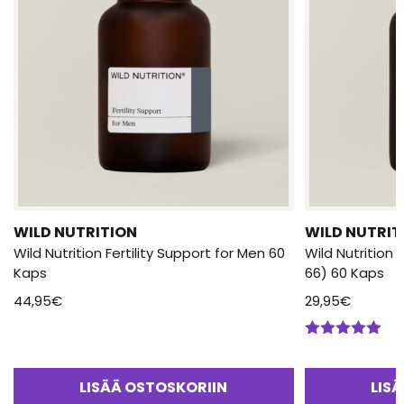
WILD NUTRITION
WILD NUTRIT
Wild Nutrition Fertility Support for Men 60
Wild Nutrition
Kaps
66) 60 Kaps
44,95
€
29,95
€
Arvostelu
tuotteesta:
5.00
/ 5
LISÄÄ OSTOSKORIIN
LIS