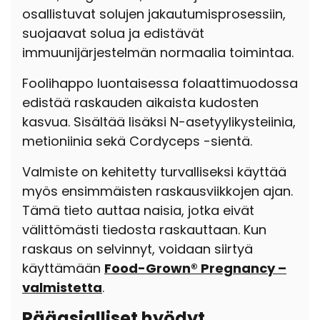
osallistuvat solujen jakautumisprosessiin,
suojaavat solua ja edistävät
immuunijärjestelmän normaalia toimintaa.
Foolihappo luontaisessa folaattimuodossa
edistää raskauden aikaista kudosten
kasvua. Sisältää lisäksi N-asetyylikysteiinia,
metioniinia sekä Cordyceps -sientä.
Valmiste on kehitetty turvalliseksi käyttää
myös ensimmäisten raskausviikkojen ajan.
Tämä tieto auttaa naisia, jotka eivät
välittömästi tiedosta raskauttaan. Kun
raskaus on selvinnyt, voidaan siirtyä
käyttämään
Food-Grown® Pregnancy –
valmistetta
.
Pääasialliset hyödyt