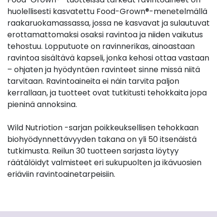
huolellisesti kasvatettu Food-Grown®-menetelmällä
raakaruokamassassa, jossa ne kasvavat ja sulautuvat
erottamattomaksi osaksi ravintoa ja niiden vaikutus
tehostuu. Lopputuote on ravinnerikas, ainoastaan
ravintoa sisältävä kapseli, jonka kehosi ottaa vastaan
– ohjaten ja hyödyntäen ravinteet sinne missä niitä
tarvitaan. Ravintoaineita ei näin tarvita paljon
kerrallaan, ja tuotteet ovat tutkitusti tehokkaita jopa
pieninä annoksina.
Wild Nutriotion -sarjan poikkeuksellisen tehokkaan
biohyödynnettävyyden takana on yli 50 itsenäistä
tutkimusta. Reilun 30 tuotteen sarjasta löytyy
räätälöidyt valmisteet eri sukupuolten ja ikävuosien
eriäviin ravintoainetarpeisiin.