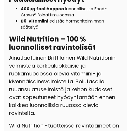
400μg
foolihappoa
luonnollisessa Food-
Grown® folaattimuodossa
B6-vitamiini
edistää hormonitoiminnan
säätelyä
Wild Nutrition – 100 %
luonnolliset ravintolisät
Ainutlaatuinen Brittiläinen Wild Nutritionin
valmistaa korkealuokkaisia ja
ruokamuodossa olevia vitamiini- ja
kivennäisainevalmisteita. Solutasolla
ruuansulatuselimistö ja kehon kudokset
ovat sopeutuneet hyödyntämään ennen
kaikkea luonnollisia ruuassa olevia
ravinteita.
Wild Nutrition -tuotteissa ravintoaineet on