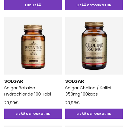
Arvostelu
tuotteesta:
LUE LISÄÄ
LISÄÄ OSTOSKORIIN
5.00
/ 5
SOLGAR
SOLGAR
Solgar Betaine
Solgar Choline / Koliini
Hydrochloride 100 Tabl
350mg 100kaps
29,90
€
23,95
€
LISÄÄ OSTOSKORIIN
LISÄÄ OSTOSKORIIN