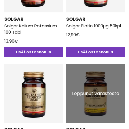
SOLGAR
SOLGAR
Solgar Kalium Potassium
Solgar Biotin 1000µg 50kpl
100 Tabl
12,90
€
13,90
€
LISÄÄ OSTOSKORIIN
LISÄÄ OSTOSKORIIN
Loppunut varastosta