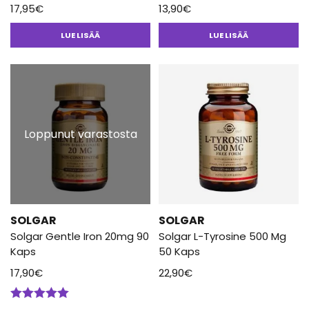
17,95
€
13,90
€
LUE LISÄÄ
LUE LISÄÄ
Loppunut varastosta
SOLGAR
SOLGAR
Solgar Gentle Iron 20mg 90
Solgar L-Tyrosine 500 Mg
Kaps
50 Kaps
17,90
€
22,90
€