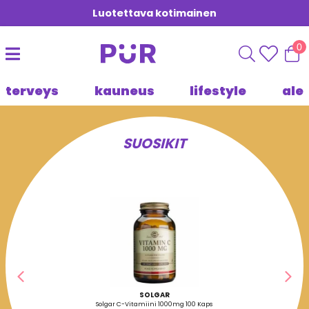
Luotettava kotimainen
0
terveys
kauneus
lifestyle
ale
SUOSIKIT
Edellinen
Seu
SOLGAR
Solgar C-Vitamiini 1000mg 100 Kaps