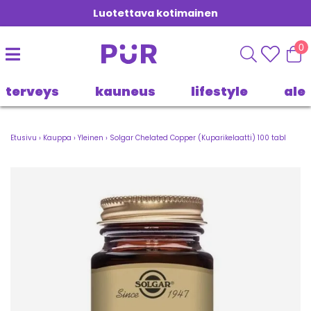
Luotettava kotimainen
0
terveys
kauneus
lifestyle
ale
Etusivu
›
Kauppa
›
Yleinen
›
Solgar Chelated Copper (Kuparikelaatti) 100 tabl