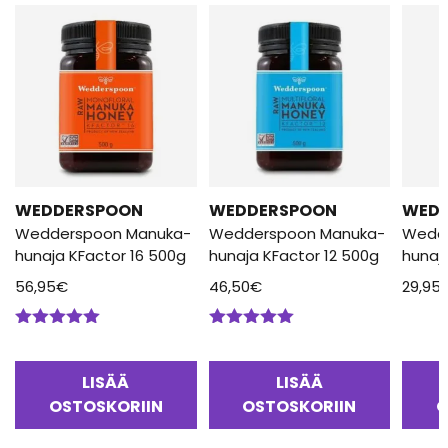
WEDDERSPOON
WEDDERSPOON
WED
Wedderspoon Manuka-
Wedderspoon Manuka-
Wedd
hunaja KFactor 16 500g
hunaja KFactor 12 500g
hunaj
56,95
€
46,50
€
29,95
Arvostelu
Arvostelu
tuotteesta:
tuotteesta:
5.00
/ 5
5.00
/ 5
LISÄÄ
LISÄÄ
OSTOSKORIIN
OSTOSKORIIN
O