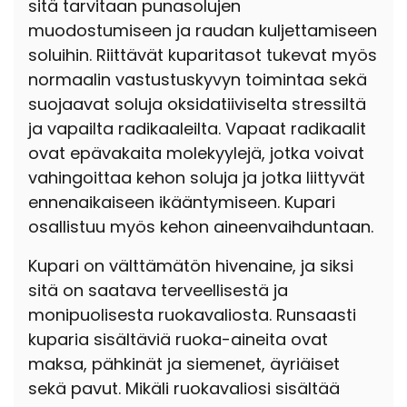
sitä tarvitaan punasolujen
muodostumiseen ja raudan kuljettamiseen
soluihin. Riittävät kuparitasot tukevat myös
normaalin vastustuskyvyn toimintaa sekä
suojaavat soluja oksidatiiviselta stressiltä
ja vapailta radikaaleilta. Vapaat radikaalit
ovat epävakaita molekyylejä, jotka voivat
vahingoittaa kehon soluja ja jotka liittyvät
ennenaikaiseen ikääntymiseen. Kupari
osallistuu myös kehon aineenvaihduntaan.
Kupari on välttämätön hivenaine, ja siksi
sitä on saatava terveellisestä ja
monipuolisesta ruokavaliosta. Runsaasti
kuparia sisältäviä ruoka-aineita ovat
maksa, pähkinät ja siemenet, äyriäiset
sekä pavut. Mikäli ruokavaliosi sisältää