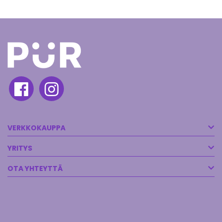
VERKKOKAUPPA
YRITYS
OTA YHTEYTTÄ