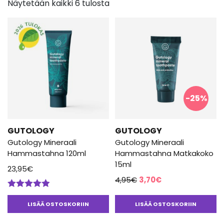
Näytetään kaikki 6 tulosta
-25%
GUTOLOGY
GUTOLOGY
Gutology Mineraali
Gutology Mineraali
Hammastahna 120ml
Hammastahna Matkakoko
15ml
23,95
€
Alkuperäinen
Nykyinen
4,95
€
3,70
€
hinta
hinta
Arvostelu
oli:
on:
tuotteesta:
LISÄÄ OSTOSKORIIN
LISÄÄ OSTOSKORIIN
4.84
/ 5
4,95€.
3,70€.