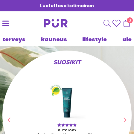
Luotettava kotimainen
0
terveys
kauneus
lifestyle
ale
SUOSIKIT
Edellinen
Seu
GUTOLOGY
Arvostelu