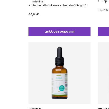
Sopii
miehille
Suunniteltu tukemaan hedelmällisyyttä
32,95
€
44,95
€
LISÄÄ OSTOSKORIIN
BIOMED
BIOLA