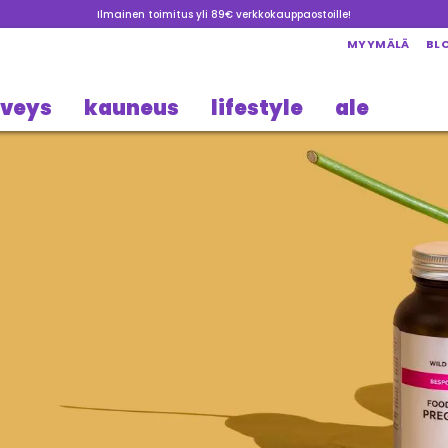
Ilmainen toimitus yli 89€ verkkokauppaostoille!
MYYMÄLÄ
BL
rveys
kauneus
lifestyle
ale
ava