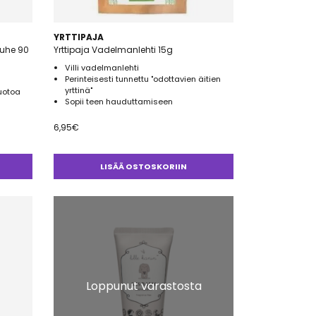
YRTTIPAJA
uhe 90
Yrttipaja Vadelmanlehti 15g
Villi vadelmanlehti
Perinteisesti tunnettu "odottavien äitien
yrttinä"
uotoa
Sopii teen hauduttamiseen
6,95
€
LISÄÄ OSTOSKORIIN
Loppunut varastosta