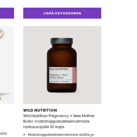
Arvostelu
tuotteesta:
3.00
/ 5
LISÄÄ OSTOSKORIIN
WILD NUTRITION
Wild Nutrition Pregnancy + New Mother
Biotic maitohappobakteerivalmiste
raskausajalle 30 kaps
istä
Maitohappobakteerivalmiste äidille ja