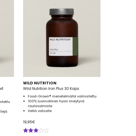
WILD NUTRITION
rt
Wild Nutrition Iron Plus 30 Kaps
Food-Grown® menetelmällä valmistettu
100% luonnollinen hyvin imeytyvä
stettu
rautavalmiste
Hellä vatsalle
ttejä
19,95
€