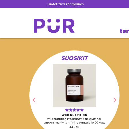
Luotettava kotimainen
te
SUOSIKIT
Edellinen
Seura
WILD NUTRITION
Arvostelu
tuotteesta:
Wild Nutrition Pregnancy + New Mother
5.00
/ 5
Support monivitamiini raskausajalle 90 Kaps
44,95
€