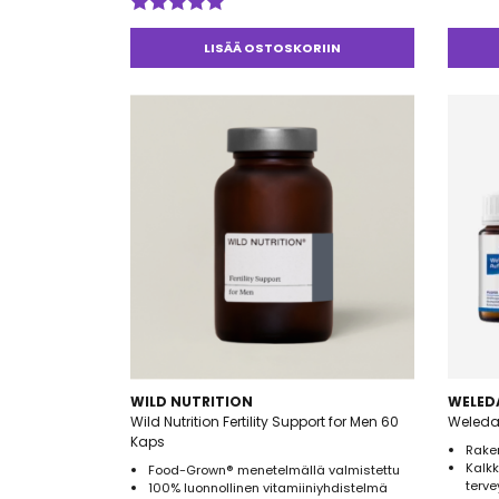
Arvos
tuotte
Arvostelu
4.50
/ 
tuotteesta:
LISÄÄ OSTOSKORIIN
5.00
/ 5
WILD NUTRITION
WELED
Wild Nutrition Fertility Support for Men 60
Weleda 
Kaps
Raken
Kalk
Food-Grown® menetelmällä valmistettu
terv
100% luonnollinen vitamiiniyhdistelmä