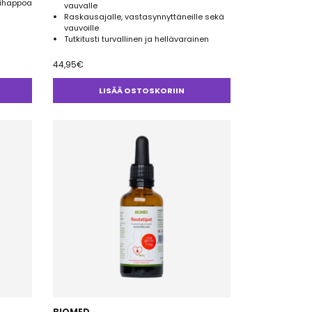
lihappoa
vauvalle
Raskausajalle, vastasynnyttäneille sekä
vauvoille
Tutkitusti turvallinen ja hellävarainen
44,95
€
LISÄÄ OSTOSKORIIN
BIOMED