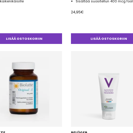
 kaikenikäisille
Sisältää suositellun 400 mcg foo
24,95
€
LISÄÄ OSTOSKORIIN
LISÄÄ OSTOSKORIIN
TTE
PFLÜGER