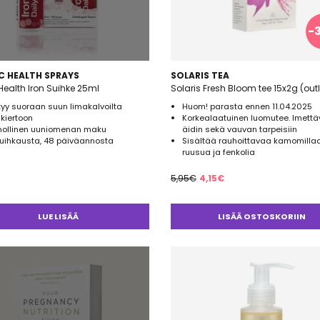
-
C HEALTH SPRAYS
SOLARIS TEA
Health Iron Suihke 25ml
Solaris Fresh Bloom tee 15x2g (outl
yy suoraan suun limakalvoilta
Huom! parasta ennen 11.04.2025
kiertoon
Korkealaatuinen luomutee. Imett
nollinen uuniomenan maku
äidin sekä vauvan tarpeisiin
suihkausta, 48 päiväannosta
Sisältää rauhoittavaa kamomillaa
ruusua ja fenkolia
Alkuperäinen
Nykyinen
5,95
€
4,15
€
hinta
hinta
oli:
on:
LUE LISÄÄ
LISÄÄ OSTOSKORIIN
5,95€.
4,15€.