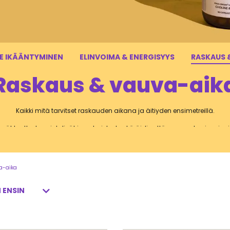
E IKÄÄNTYMINEN
ELINVOIMA & ENERGISYYS
RASKAUS 
Raskaus & vauva-aik
Kaikki mitä tarvitset raskauden aikana ja äitiyden ensimetreillä.
ät tuotteet, ravintolisät ja valmisteet sekä äidin että vauvan hyvinvoinni
ikana on tärkeää kiinnittää huomiota tiettyjen ravintoaineiden riittävä
Muista erityisesti folaatti, rauta ja rasvahappovalmisteet.
ältä löydät lisäksi laadukkaat monivitamiinit raskauden ja imetyksen ajak
a-aika
olemme keränneet myös ihania lahjaideoita baby showereille, eli vauvakut