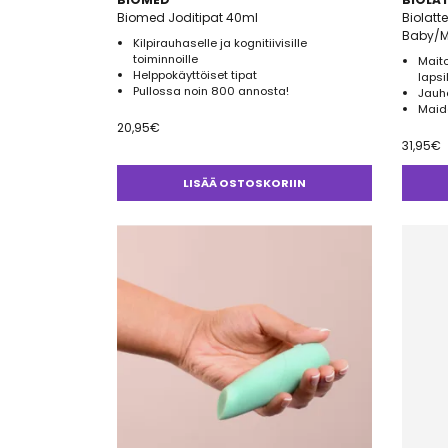
Biomed Joditipat 40ml
Biolatte
Baby/M
Kilpirauhaselle ja kognitiivisille
toiminnoille
Maito
Helppokäyttöiset tipat
lapsi
Pullossa noin 800 annosta!
Jauhe
Maido
20,95
€
31,95
€
LISÄÄ OSTOSKORIIN