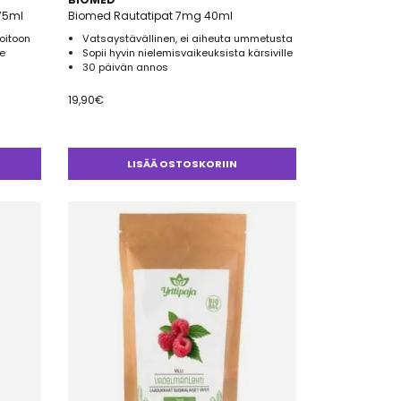
 75ml
Biomed Rautatipat 7mg 40ml
oitoon
Vatsaystävällinen, ei aiheuta ummetusta
le
Sopii hyvin nielemisvaikeuksista kärsiville
30 päivän annos
19,90
€
LISÄÄ OSTOSKORIIN