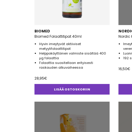
BIOMED
NORDI
Biomed Folaattitipat 40ml
Nordic 
Hyvin imeytyvät aktiiviset
Imeyt
metyylifolaattitipat
veren
Helppokäyttöinen valmiste sisältää 400
Luon
µg folaattia
192 
Folaattia suositellaan erityisesti
raskauden alkuvaiheessa
16,50
€
28,95
€
LISÄÄ OSTOSKORIIN