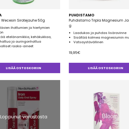
A
PUHDISTAMO
 Wecesin Sirotejauhe 50g
Puhdistamo Tripla Magnesium Ja
g
tävien ihottumien ja hiertymien
on
Laadukas ja puhdas lisäravinne
tää etelänarnikkia, kehäkukkaa,
Sisältää kolmea magnesiumin m
hattua ja auringonhattua
Vatsaystävällinen
olliset raaka-aineet
19,95
€
LISÄÄ OSTOSKORIIN
LISÄÄ OSTOSKORIIN
Loppunut varastosta