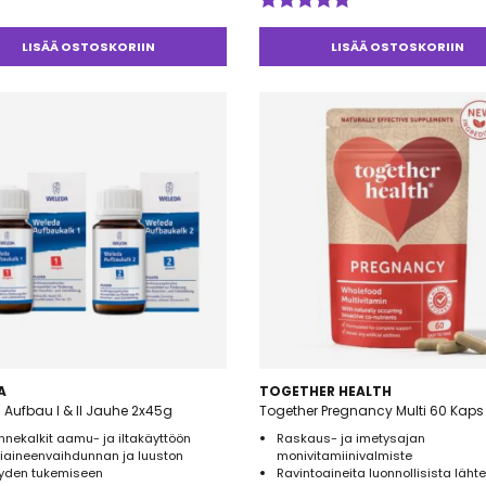
telu
esta:
Arvostelu
5
tuotteesta:
LISÄÄ OSTOSKORIIN
LISÄÄ OSTOSKORIIN
5.00
/ 5
A
TOGETHER HEALTH
Aufbau I & II Jauhe 2x45g
Together Pregnancy Multi 60 Kaps
nekalkit aamu- ja iltakäyttöön
Raskaus- ja imetysajan
kiaineenvaihdunnan ja luuston
monivitamiinivalmiste
eyden tukemiseen
Ravintoaineita luonnollisista lähte