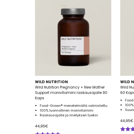
WILD NUTRITION
WILD 
Wild Nutrition Pregnancy + New Mother
Wild Nu
Support monivitamiini raskausajalle 90
60 Kap
Kaps
Food
100% 
Food-Grown® menetelmällä valmistettu
Suun
100% luonnollinen monivitamiini
Raskausajalle ja imetyksen tueksi
44,95
€
44,95
€