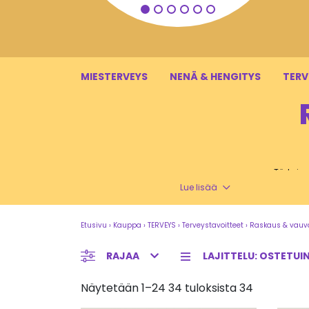
LISÄÄ OSTOSKORIIN
MIESTERVEYS
NENÄ & HENGITYS
TERV
Tärkeimm
Raskauden a
Lue lisää
Tä
Etusivu
›
Kauppa
›
TERVEYS
›
Terveystavoitteet
›
Raskaus & vauv
Tänne 
RAJAA
Näytetään 1–24 34 tuloksista 34