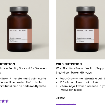
NUTRITION
WILD NUTRITION
trition Fertility Support for Women
Wild Nutrition Breastfeeding Suppo
s
imetyksen tueksi 90 Kaps
-Grown® menetelmällä valmistettu
Food-Grown® menetelmällä valmi
luonnollinen ravintolisä naisille
100% luonnollinen ravintolisä
niteltu tukemaan hedelmöittymistä
Vitamiineja, kivennäisaineita ja yr
imetyksen tueksi
41,95
€