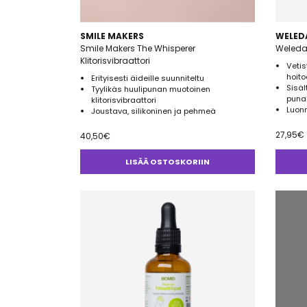
SMILE MAKERS
WELED
Smile Makers The Whisperer
Weleda
Klitorisvibraattori
Vetis
hoito
Erityisesti äideille suunniteltu
Sisäl
Tyylikäs huulipunan muotoinen
puna
klitorisvibraattori
Luonn
Joustava, silikoninen ja pehmeä
27,95
€
40,50
€
LISÄÄ OSTOSKORIIN