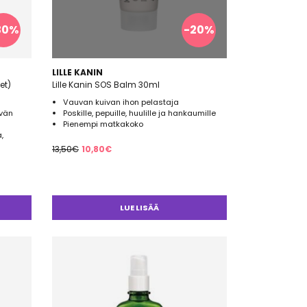
30%
-20%
LILLE KANIN
et)
Lille Kanin SOS Balm 30ml
Vauvan kuivan ihon pelastaja
ävän
Poskille, pepuille, huulille ja hankaumille
Pienempi matkakoko
,
Alkuperäinen
Nykyinen
13,50
€
10,80
€
hinta
hinta
oli:
on:
13,50€.
10,80€.
LUE LISÄÄ