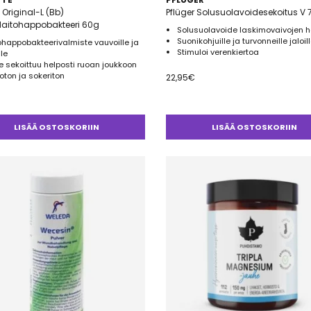
 Original-L (Bb)
Pflüger Solusuolavoidesekoitus V
aitohappobakteeri 60g
Solusuolavoide laskimovaivojen h
Suonikohjuille ja turvonneille jaloil
happobakteerivalmiste vauvoille ja
Stimuloi verenkiertoa
lle
 sekoittuu helposti ruoan joukkoon
ton ja sokeriton
22,95
€
LISÄÄ OSTOSKORIIN
LISÄÄ OSTOSKORIIN