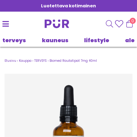
Luotettava kotimainen
0
terveys
kauneus
lifestyle
ale
Etusivu
›
Kauppa
›
TERVEYS
›
Biomed Rautatipat 7mg 40ml