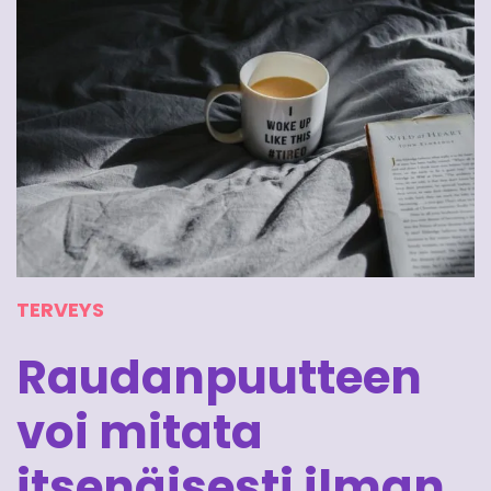
TERVEYS
Raudanpuutteen
voi mitata
itsenäisesti ilman