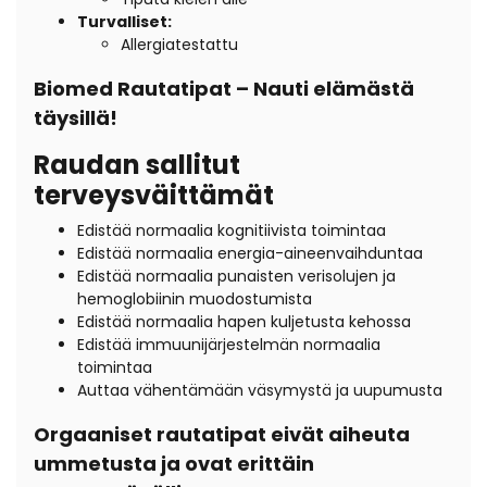
Turvalliset:
Allergiatestattu
Biomed Rautatipat – Nauti elämästä
täysillä!
Raudan sallitut
terveysväittämät
Edistää normaalia kognitiivista toimintaa
Edistää normaalia energia-aineenvaihduntaa
Edistää normaalia punaisten verisolujen ja
hemoglobiinin muodostumista
Edistää normaalia hapen kuljetusta kehossa
Edistää immuunijärjestelmän normaalia
toimintaa
Auttaa vähentämään väsymystä ja uupumusta
Orgaaniset rautatipat eivät aiheuta
ummetusta ja ovat erittäin