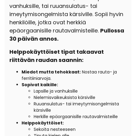
vanhuksille, tai ruuansulatus- tai
imeytymisongelmista kärsiville. Sopii hyvin
henkilöille, jotka ovat herkkiä
epäorgaanisille rautavalmisteille.
Pullossa
30 päivän annos.
Helppokäyttöiset tipat takaavat
riittävän raudan saannin:
Miedot mutta tehokkaat:
Nostaa rauta- ja
ferritiiniarvoja.
Sopivat kaikille:
Lapsille ja vanhuksille
Nielemisvaikeuksista kärsiville
Ruuansulatus- tai imeytymisongelmista
kärsiville
Herkille epäorgaanisille rautavalmisteille
Helppokäyttöiset:
Sekoita nesteeseen
Tiputa kielen alle