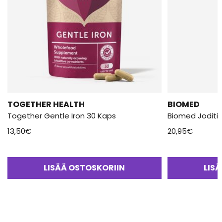
TOGETHER HEALTH
BIOMED
Together Gentle Iron 30 Kaps
Biomed Joditi
13,50
€
20,95
€
LISÄÄ OSTOSKORIIN
LIS