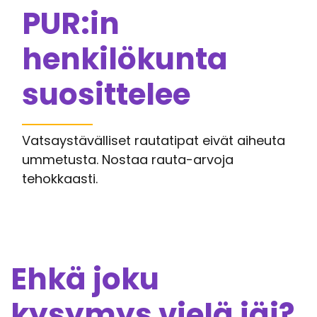
PUR:in
henkilökunta
suosittelee
Vatsaystävälliset rautatipat eivät aiheuta
ummetusta. Nostaa rauta-arvoja
tehokkaasti.
Ehkä joku
kysymys vielä jäi?