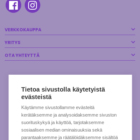
VERKKOKAUPPA
YRITYS
OTA YHTEYTTÄ
Tietoa sivustolla käytetyistä
evästeistä
Käytämme sivustollamme evästeitä
kerätäksemme ja analysoidaksemme sivuston
suorituskykyä ja käyttöä, tarjotaksemme
sosiaalisen median ominaisuuksia sekä
parantaaksemme ja räätälöidäksemme sisältöä