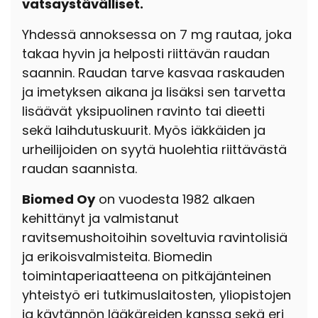
vatsaystävälliset.
Yhdessä annoksessa on 7 mg rautaa, joka
takaa hyvin ja helposti riittävän raudan
saannin. Raudan tarve kasvaa raskauden
ja imetyksen aikana ja lisäksi sen tarvetta
lisäävät yksipuolinen ravinto tai dieetti
sekä laihdutuskuurit. Myös iäkkäiden ja
urheilijoiden on syytä huolehtia riittävästä
raudan saannista.
Biomed Oy
on vuodesta 1982 alkaen
kehittänyt ja valmistanut
ravitsemushoitoihin soveltuvia ravintolisiä
ja erikoisvalmisteita. Biomedin
toimintaperiaatteena on pitkäjänteinen
yhteistyö eri tutkimuslaitosten, yliopistojen
ja käytännön lääkäreiden kanssa sekä eri