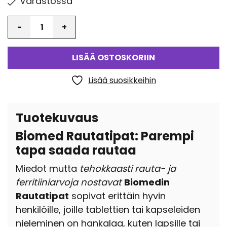
Varastossa
Määrä
LISÄÄ OSTOSKORIIN
Lisää suosikkeihin
Tuotekuvaus
Biomed Rautatipat: Parempi
tapa saada rautaa
Miedot mutta
tehokkaasti rauta- ja
ferritiiniarvoja nostavat
Biomedin
Rautatipat
sopivat erittäin hyvin
henkilöille, joille tablettien tai kapseleiden
nieleminen on hankalaa, kuten lapsille tai