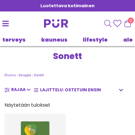
Luotettava kotimainen
0
terveys
kauneus
lifestyle
ale
Sonett
Etusivu
›
Kauppa
›
Sonett
RAJAA
Näytetään tulokset