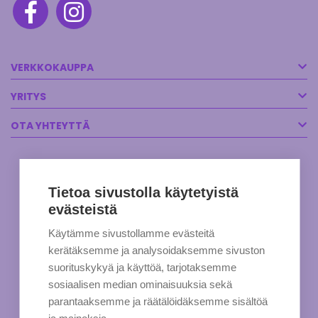
VERKKOKAUPPA
YRITYS
OTA YHTEYTTÄ
Tietoa sivustolla käytetyistä
evästeistä
Käytämme sivustollamme evästeitä
kerätäksemme ja analysoidaksemme sivuston
suorituskykyä ja käyttöä, tarjotaksemme
sosiaalisen median ominaisuuksia sekä
parantaaksemme ja räätälöidäksemme sisältöä