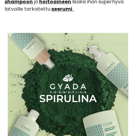
shampoon
ja
hoitoaineen
lisäksi ihan superhyvä
latvoille tarkoitettu
seerumi
.