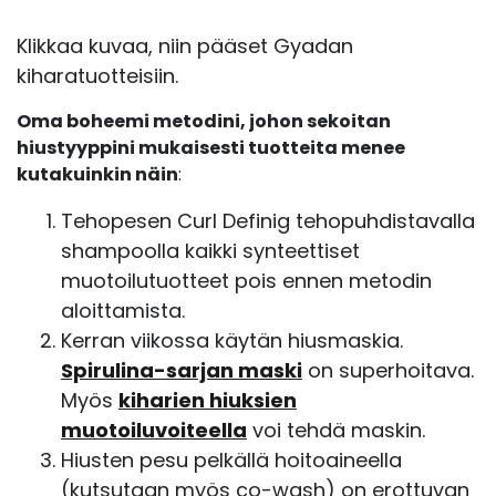
Klikkaa kuvaa, niin pääset Gyadan
kiharatuotteisiin.
Oma boheemi metodini, johon sekoitan
hiustyyppini mukaisesti tuotteita menee
kutakuinkin näin
:
Tehopesen Curl Definig tehopuhdistavalla
shampoolla kaikki synteettiset
muotoilutuotteet pois ennen metodin
aloittamista.
Kerran viikossa käytän hiusmaskia.
Spirulina-sarjan maski
on superhoitava.
Myös
kiharien hiuksien
muotoiluvoiteella
voi tehdä maskin.
Hiusten pesu pelkällä hoitoaineella
(kutsutaan myös co-wash) on erottuvan