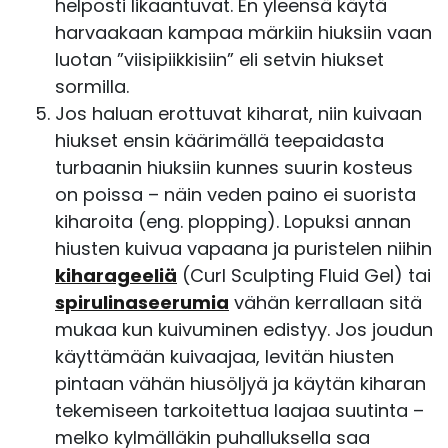
helposti likaantuvat. En yleensä käytä
harvaakaan kampaa märkiin hiuksiin vaan
luotan ”viisipiikkisiin” eli setvin hiukset
sormilla.
Jos haluan erottuvat kiharat, niin kuivaan
hiukset ensin käärimällä teepaidasta
turbaanin hiuksiin kunnes suurin kosteus
on poissa – näin veden paino ei suorista
kiharoita (eng. plopping). Lopuksi annan
hiusten kuivua vapaana ja puristelen niihin
kiharageeliä
(Curl Sculpting Fluid Gel) tai
spirulinaseerumia
vähän kerrallaan sitä
mukaa kun kuivuminen edistyy. Jos joudun
käyttämään kuivaajaa, levitän hiusten
pintaan vähän hiusöljyä ja käytän kiharan
tekemiseen tarkoitettua laajaa suutinta –
melko kylmälläkin puhalluksella saa