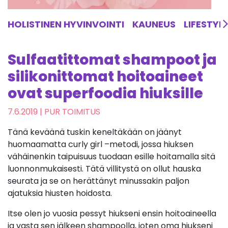
HOLISTINEN HYVINVOINTI
KAUNEUS
LIFESTYL
Sulfaatittomat shampoot ja
silikonittomat hoitoaineet
ovat superfoodia hiuksille
7.6.2019
| PUR TOIMITUS
Tänä keväänä tuskin keneltäkään on jäänyt
huomaamatta curly girl –metodi, jossa hiuksen
vähäinenkin taipuisuus tuodaan esille hoitamalla sitä
luonnonmukaisesti. Tätä villitystä on ollut hauska
seurata ja se on herättänyt minussakin paljon
ajatuksia hiusten hoidosta.
Itse olen jo vuosia pessyt hiukseni ensin hoitoaineella
ja vasta sen jälkeen shampoolla, joten oma hiukseni