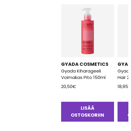
GYADA COSMETICS
GYAD
Gyada Kiharageeli
Gyada
Voimakas Pito 150ml
Hair 2
20,50
€
18,95
LISÄÄ
OSTOSKORIIN
O