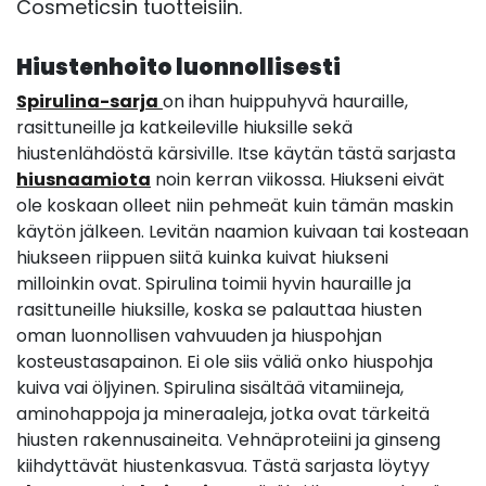
Cosmeticsin tuotteisiin.
Hiustenhoito luonnollisesti
Spirulina-sarja
on ihan huippuhyvä hauraille,
rasittuneille ja katkeileville hiuksille sekä
hiustenlähdöstä kärsiville. Itse käytän tästä sarjasta
hiusnaamiota
noin kerran viikossa. Hiukseni eivät
ole koskaan olleet niin pehmeät kuin tämän maskin
käytön jälkeen. Levitän naamion kuivaan tai kosteaan
hiukseen riippuen siitä kuinka kuivat hiukseni
milloinkin ovat. Spirulina toimii hyvin hauraille ja
rasittuneille hiuksille, koska se palauttaa hiusten
oman luonnollisen vahvuuden ja hiuspohjan
kosteustasapainon. Ei ole siis väliä onko hiuspohja
kuiva vai öljyinen. Spirulina sisältää vitamiineja,
aminohappoja ja mineraaleja, jotka ovat tärkeitä
hiusten rakennusaineita. Vehnäproteiini ja ginseng
kiihdyttävät hiustenkasvua. Tästä sarjasta löytyy