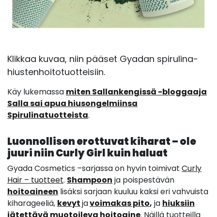
Klikkaa kuvaa, niin pääset Gyadan spirulina-
hiustenhoitotuotteisiin.
Käy lukemassa
miten Sallankengissä -bloggaaja
Salla sai apua hiusongelmiinsa
Spirulinatuotteista
.
Luonnollisen erottuvat kiharat – ole
juuri niin Curly Girl kuin haluat
Gyada Cosmetics –sarjassa on hyvin toimivat
Curly
Hair – tuotteet
.
Shampoon
ja poispestävän
hoitoaineen
lisäksi sarjaan kuuluu kaksi eri vahvuista
kiharageeliä,
kevyt
ja
voimakas pito
,
ja
hiuksiin
jätettävä muotoileva hoitoaine
. Näillä tuotteilla