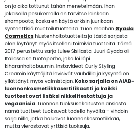
on jo aika tottunut tähän menetelmään. Ihan
jokaisella pesukerralla en tarvitse lainkaan
shampoota, koska en käytä arkisin juurikaan
synteettisiä muotoilutuotteita. Tuon maahan
Gyada
Cosmetics
hiustenhoitotuotteita ja tästä sarjasta
olen löytänyt myös itselleni toimivia tuotteita. Tämä
2017 perustettu sarja tulee Sisiliasta. Juuri Gyada oli
Italiassa se tuoteperhe, joka löi läpi
kiharanhoitobuumin. Instavideot Curly Styling
Creamin käyttäjiltä levisivät vauhdilla ja kysyntä on
yllättänyt myös valmistajan.
Koko sarjalla on AIAB-
luonnonkosmetiikkasertifikaatti ja kaikki
tuotteet ovat lisäksi nikkelitestattuja ja
vegaanisia.
Luonnon tuoksusekoitusten ansiosta
nämä tuotteet tuoksuvat todella hyvältä – vihdoin
sarja niille, jotka haluavat luonnonkosmetiikkaa,
mutta vierastavat yrttisiä tuoksuja.