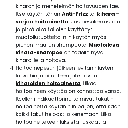
kiharan ja menetelmän hoitavuuden tae.
Itse käytän tähän
Anti-Frizz
tai
kihara -
sarjan hoitoainetta
. Jos pesukerrasta on
jo pitkä aika tai olen käyttänyt
muotoilutuotteita, niin käytän myös
pienen määrän shampoota.
Muotoileva
kihara-shampoo
on todella hyvä
kiharoille ja hoitava.
Hoitoainepesun jälkeen levitän hiusten
latvoihin ja pituuteen jätettävää
kiharoiden hoitoainetta
. Liikaa
hoitoaineen käyttöä on kannattaa varoa.
Itselläni indikaattorina toimivat takut –
hoitoainetta käytän niin paljon, että saan
kaikki takut helposti oikenemaan. Liika
hoitoaine tekee hiuksista raskaat ja