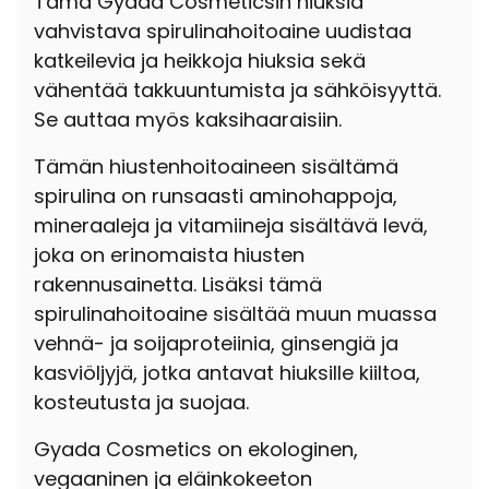
Tämä Gyada Cosmeticsin hiuksia
vahvistava spirulinahoitoaine uudistaa
katkeilevia ja heikkoja hiuksia sekä
vähentää takkuuntumista ja sähköisyyttä.
Se auttaa myös kaksihaaraisiin.
Tämän hiustenhoitoaineen sisältämä
spirulina on runsaasti aminohappoja,
mineraaleja ja vitamiineja sisältävä levä,
joka on erinomaista hiusten
rakennusainetta. Lisäksi tämä
spirulinahoitoaine sisältää muun muassa
vehnä- ja soijaproteiinia, ginsengiä ja
kasviöljyjä, jotka antavat hiuksille kiiltoa,
kosteutusta ja suojaa.
Gyada Cosmetics on ekologinen,
vegaaninen ja eläinkokeeton