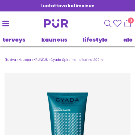
Luotettava kotimainen
0
terveys
kauneus
lifestyle
ale
Etusivu
›
Kauppa
›
KAUNEUS
›
Gyada Spirulina Hoitoaine 200ml