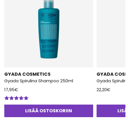
GYADA COSMETICS
GYADA COSM
Gyada Spirulina Shampoo 250ml
Gyada Spirulin
17,95
€
22,20
€
Arvostelu
tuotteesta:
LISÄÄ OSTOSKORIIN
LIS
5.00
/ 5