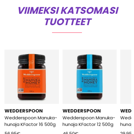
VIIMEKSI KATSOMASI
TUOTTEET
WEDDERSPOON
WEDDERSPOON
WED
Wedderspoon Manuka-
Wedderspoon Manuka-
Wedd
hunaja KFactor 16 500g
hunaja KFactor 12 500g
hunaj
56,95
€
46,50
€
29,95