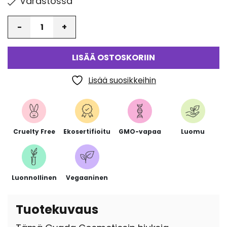
Varastossa
Määrä
LISÄÄ OSTOSKORIIN
Lisää suosikkeihin
Cruelty Free
Ekosertifioitu
GMO-vapaa
Luomu
Luonnollinen
Vegaaninen
Tuotekuvaus