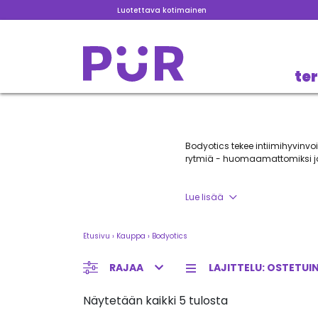
Luotettava kotimainen
te
Bodyotics tekee intiimihyvinvo
rytmiä - huomaamattomiksi ja 
Pehmeä, lääketieteellinen silik
Levyt eivät synnytä imua kute
Lue lisää
mahdollistaen jopa intiimihetk
Mukavuutta, huomaamattomuut
Etusivu
›
Kauppa
›
Bodyotics
RAJAA
Näytetään kaikki 5 tulosta