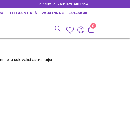
Puhelintilaukset: 029 3400 254
OGI
TIETOA MEISTÄ
VALMENNUS
LAHJAKORTTI
0
niteltu sulavaksi osaksi arjen
oa niin kotona kuin liikkeellä.
illaan luonnollisesti –