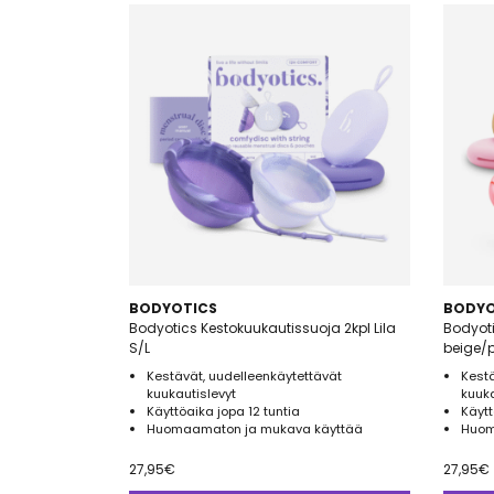
BODYOTICS
BODYO
Bodyotics Kestokuukautissuoja 2kpl Lila
Bodyoti
S/L
beige/p
Kestävät, uudelleenkäytettävät
Kestä
kuukautislevyt
kuuka
Käyttöaika jopa 12 tuntia
Käytt
Huomaamaton ja mukava käyttää
Huom
27,95
€
27,95
€