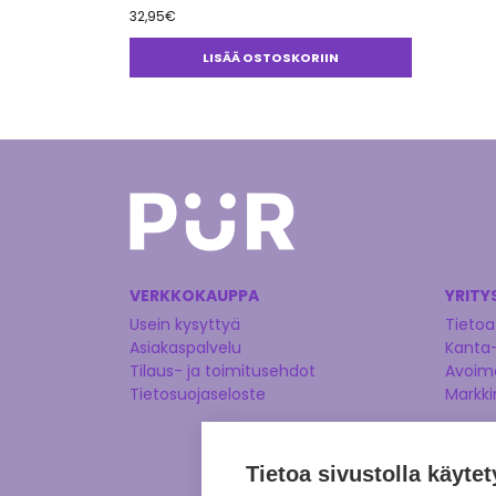
32,95
€
LISÄÄ OSTOSKORIIN
VERKKOKAUPPA
YRITY
Usein kysyttyä
Tietoa
Asiakaspalvelu
Kanta
Tilaus- ja toimitusehdot
Avoime
Tietosuojaseloste
Markki
Tietoa sivustolla käytet