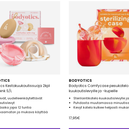
TICS
BODYOTICS
cs Kestokuukautissuoja 2kpl
Bodyotics Comfycase pesukotelo
ink S/L
kuukautislevyille ja -kupeille
vät, uudelleenkäytettävät
Sterilointikotelo kuukautislevylle ja
utislevyt
Puhdasta muutamassa minuutiss
öaika jopa 12 tuntia
Kevyt kotelo kulkee helposti muka
aamaton ja mukava käyttää
17,95
€