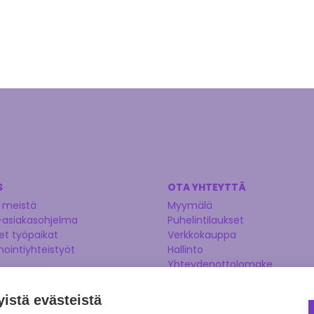
S
OTA YHTEYTTÄ
 meistä
Myymälä
-asiakasohjelma
Puhelintilaukset
t työpaikat
Verkkokauppa
nointiyhteistyöt
Hallinto
Yhteydenottolomake
Kysy asiantuntijaltamme
Ehdota tuotetta
yistä evästeistä