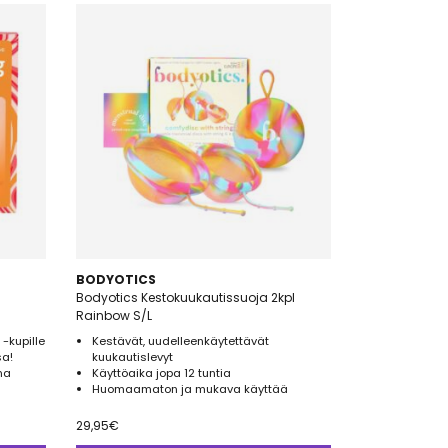
BODYOTICS
Bodyotics Kestokuukautissuoja 2kpl
Rainbow S/L
 -kupille
Kestävät, uudelleenkäytettävät
a!
kuukautislevyt
na
Käyttöaika jopa 12 tuntia
Huomaamaton ja mukava käyttää
29,95
€