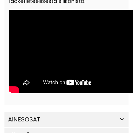
lääketieteellisestä silikonista.
AINESOSAT