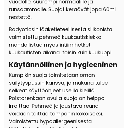
vuodolle, suurempi normaalille ja
runsaammalle. Suojat keräävät jopa 60ml
nestettä.
Bodyoticsin lääketieteellisestä silikonista
valmistettu pehmeä kuukautiskiekko
mahdollistaa myös intiimihetket
kuukautisten aikana, toisin kuin kuukuppi.
Käytännöllinen ja hygieeninen
Kumpikin suoja toimitetaan oman
säilytyspussin kanssa, ja mukana tulee
selkeät käyttöohjeet useilla kielillä.
P
oistorenkaan avulla suoja on helppo
irroittaa. Pehmeä ja joustava reuna
voidaan taittaa tamponin kokoiseksi.
Valmistettu hypoallergeenisesta