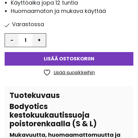
Käyttöaika jopa 12 tuntia
Huomaamaton ja mukava käyttää
Varastossa
Määrä
LISÄÄ OSTOSKORIIN
Lisää suosikkeihin
Tuotekuvaus
Bodyotics
kestokuukautissuoja
poistorenkaalla (S & L)
Mukavuutta, huomaamattomuutta ja