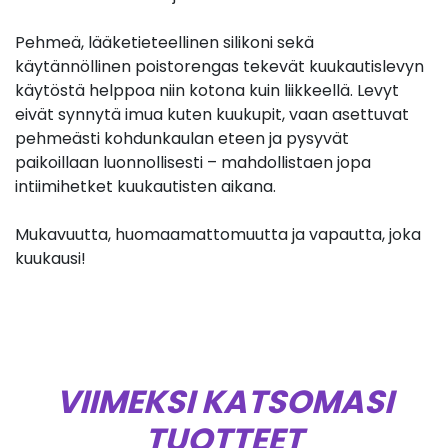
Pehmeä, lääketieteellinen silikoni sekä
käytännöllinen poistorengas tekevät kuukautislevyn
käytöstä helppoa niin kotona kuin liikkeellä. Levyt
eivät synnytä imua kuten kuukupit, vaan asettuvat
pehmeästi kohdunkaulan eteen ja pysyvät
paikoillaan luonnollisesti – mahdollistaen jopa
intiimihetket kuukautisten aikana.
Mukavuutta, huomaamattomuutta ja vapautta, joka
kuukausi!
VIIMEKSI KATSOMASI
TUOTTEET