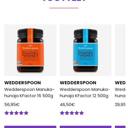
WEDDERSPOON
WEDDERSPOON
WED
Wedderspoon Manuka-
Wedderspoon Manuka-
Wedd
hunaja KFactor 16 500g
hunaja KFactor 12 500g
hunaj
56,95
€
46,50
€
29,95
Arvostelu
Arvostelu
tuotteesta:
tuotteesta: