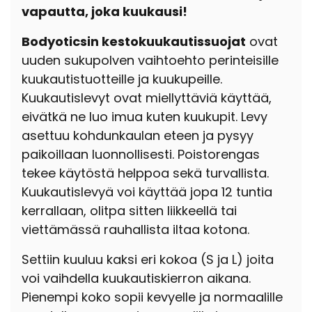
vapautta, joka kuukausi!
Bodyoticsin kestokuukautissuojat
ovat
uuden sukupolven vaihtoehto perinteisille
kuukautistuotteille ja kuukupeille.
Kuukautislevyt ovat miellyttäviä käyttää,
eivätkä ne luo imua kuten kuukupit. Levy
asettuu kohdunkaulan eteen ja pysyy
paikoillaan luonnollisesti.
Poistorengas
tekee käytöstä helppoa sekä turvallista.
Kuukautislevyä voi käyttää jopa 12 tuntia
kerrallaan, o
litpa sitten liikkeellä tai
viettämässä rauhallista iltaa kotona.
Settiin kuuluu kaksi eri kokoa (S ja L) joita
voi vaihdella kuukautiskierron aikana.
Pienempi koko sopii kevyelle ja normaalille