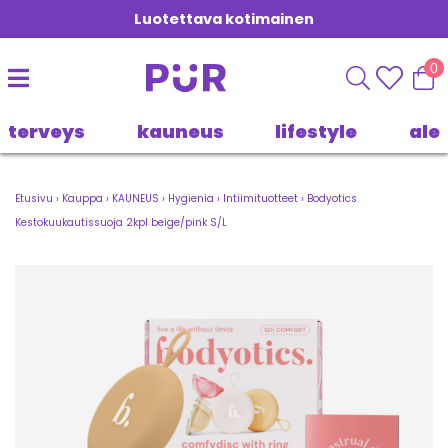
Luotettava kotimainen
0
terveys
kauneus
lifestyle
ale
Etusivu
›
Kauppa
›
KAUNEUS
›
Hygienia
›
Intiimituotteet
›
Bodyotics
Kestokuukautissuoja 2kpl beige/pink S/L