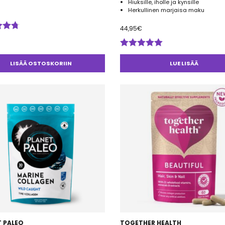
Hiuksille, iholle ja kynsille
Herkullinen marjaisa maku
44,95
€
telu
esta:
5
Arvostelu
tuotteesta:
LISÄÄ OSTOSKORIIN
LUE LISÄÄ
5.00
/ 5
T PALEO
TOGETHER HEALTH