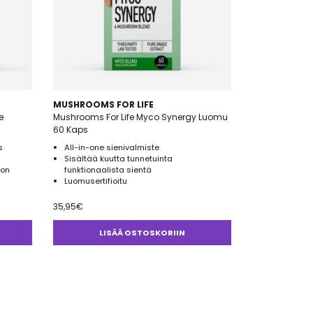
MUSHROOMS FOR LIFE
e
Mushrooms For Life Myco Synergy Luomu
60 Kaps
s
All-in-one sienivalmiste
Sisältää kuutta tunnetuinta
oon
funktionaalista sientä
Luomusertifioitu
35,95
€
LISÄÄ OSTOSKORIIN