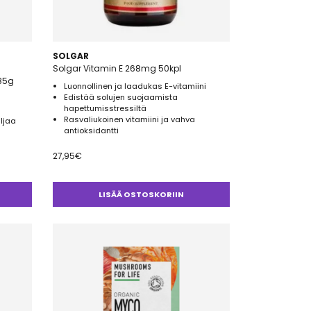
SOLGAR
Solgar Vitamin E 268mg 50kpl
285g
Luonnollinen ja laadukas E-vitamiini
Edistää solujen suojaamista
hapettumisstressiltä
Rasvaliukoinen vitamiini ja vahva
iljaa
antioksidantti
27,95
€
LISÄÄ OSTOSKORIIN