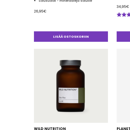
Solusuolat - mineraaleja soluille
34,95
€
26,95
€
Arvos
tuotte
4.67
/ 
LISÄÄ OSTOSKORIIN
WILD NUTRITION
PLANE