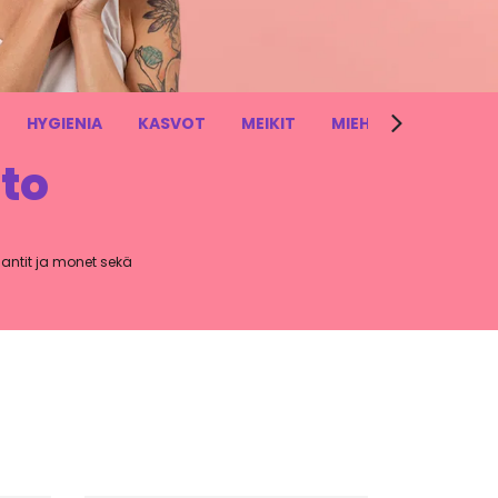
HYGIENIA
KASVOT
MEIKIT
MIEHET
VARTAL
to
dantit ja monet sekä
ä suoliston kunto.