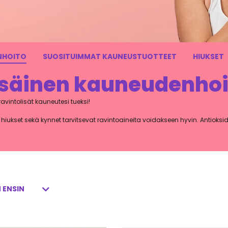
NHOITO
SUOSITUIMMAT KAUNEUSTUOTTEET
HIUKSET
isäinen kauneudenhoi
vintolisät kauneutesi tueksi!
 hiukset sekä kynnet tarvitsevat ravintoaineita voidakseen hyvin. Antioksi
 hyvinvoinnille. Myös kollageeni ja hyvät rasvahapot on hyvä muistaa, sek