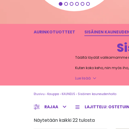
LISÄÄ OSTOSKORIIN
AURINKOTUOTTEET
SISÄINEN KAUNEUDE
S
Täältä löydät valikoimamme ra
Kuten koko keho, niin myös iho,
hivenaineet ovat tärkeitä ihon
Lue lisää
Etusivu
›
Kauppa
›
KAUNEUS
›
Sisäinen kauneudenhoito
RAJAA
Näytetään kaikki 22 tulosta