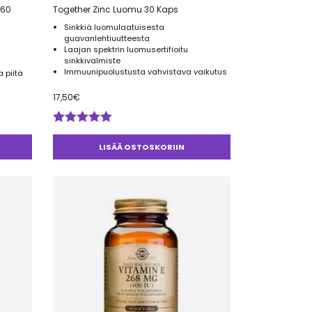
Together Zinc Luomu 30 Kaps
Sinkkiä luomulaatuisesta
guavanlehtiuutteesta
Laajan spektrin luomusertifioitu
sinkkivalmiste
Immuunipuolustusta vahvistava vaikutus
 piitä
17,50
€
Arvostelu
tuotteesta:
LISÄÄ OSTOSKORIIN
5.00
/ 5