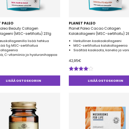
T PALEO
PLANET PALEO
Paleo Beauty Collagen
Planet Paleo Cacao Collagen
lageeni (MSC-sertifioitu) 231g
Kalakollageeni (MSC-sertifioitu) 
euskollageenilla lisää hehkua
Herkullinen kaakaokollageeni
tää 5g MSC-sertifioitua
MSC-sertifioitua kalakollageenia
kollageenia
Sisältää kaakaota, kanelia ja van
iä, C-vitamiinia ja hyaluronihappoa
42,95
€
Arvostelu
tuotteesta:
LISÄÄ OSTOSKORIIN
LISÄÄ OSTOSKORIIN
4.00
/ 5