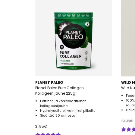
PLANET PALEO
WILD 
Planet Paleo Pure Collagen
Wild Nu
Kollageenijauhe 225g
Food
100% 
Eettinen ja korkealaatuinen
raut
kollageenijauhe
Hellä
Hydralysoitu eli valmiiksi pilkottu
Sisältää 30 annosta
19,95
€
31,95
€