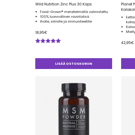
Wild Nutrition Zinc Plus 30 Kaps
Planet 
Kalakol
Food-Grown® menetelmällä valmistettu
100% luonnollinen ravintolisä
Eetti
Iholle, silmille ja immuniteetille
koll
Kalas
Miel
18,95
€
42,95
€
Arvostelu
tuotteesta:
5.00
/ 5
LISÄÄ OSTOSKORIIN