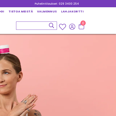
Puhelintilaukset: 029 3400 254
OGI
TIETOA MEISTÄ
VALMENNUS
LAHJAKORTTI
0