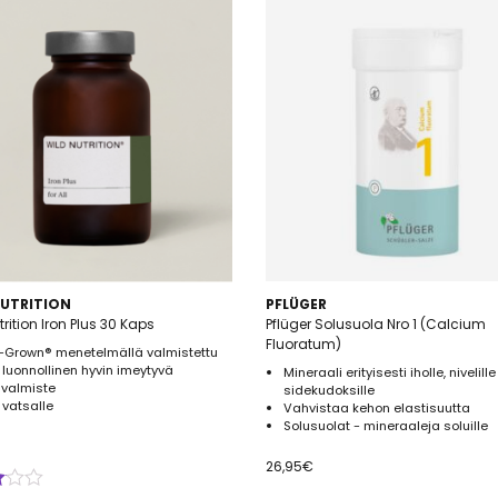
NUTRITION
PFLÜGER
trition Iron Plus 30 Kaps
Pflüger Solusuola Nro 1 (Calcium
Fluoratum)
-Grown® menetelmällä valmistettu
luonnollinen hyvin imeytyvä
Mineraali erityisesti iholle, nivelille
avalmiste
sidekudoksille
 vatsalle
Vahvistaa kehon elastisuutta
Solusuolat - mineraaleja soluille
26,95
€