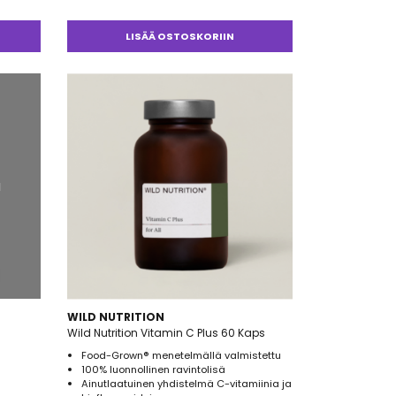
tuotteesta:
5.00
/ 5
LISÄÄ OSTOSKORIIN
a
WILD NUTRITION
Wild Nutrition Vitamin C Plus 60 Kaps
Food-Grown® menetelmällä valmistettu
100% luonnollinen ravintolisä
Ainutlaatuinen yhdistelmä C-vitamiinia ja