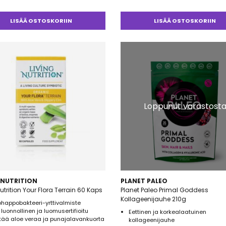
telu
esta:
5
LISÄÄ OSTOSKORIIN
LISÄÄ OSTOSKORIIN
Loppunut varastost
 NUTRITION
PLANET PALEO
Nutrition Your Flora Terrain 60 Kaps
Planet Paleo Primal Goddess
Kollageenijauhe 210g
happobakteeri-yrttivalmiste
luonnollinen ja luomusertifioitu
Eettinen ja korkealaatuinen
tää aloe veraa ja punajalavankuorta
kollageenijauhe