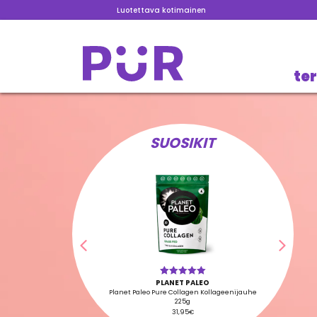
Luotettava kotimainen
te
SUOSIKIT
Edellinen
Seura
PLANET PALEO
Arvostelu
tuotteesta:
Planet Paleo Pure Collagen Kollageenijauhe
5.00
/ 5
225g
31,95
€