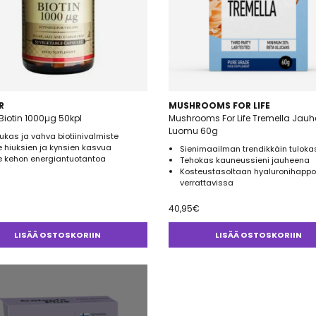
R
MUSHROOMS FOR LIFE
Biotin 1000µg 50kpl
Mushrooms For Life Tremella Jauh
Luomu 60g
kas ja vahva biotiinivalmiste
 hiuksien ja kynsien kasvua
Sienimaailman trendikkäin tuloka
e kehon energiantuotantoa
Tehokas kauneussieni jauheena
Kosteustasoltaan hyaluronihapp
verrattavissa
40,95
€
LISÄÄ OSTOSKORIIN
LISÄÄ OSTOSKORIIN