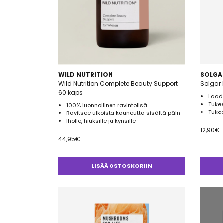
WILD NUTRITION
SOLGA
Wild Nutrition Complete Beauty Support
Solgar 
60 kaps
Laadu
Tukee
100% luonnollinen ravintolisä
Tuke
Ravitsee ulkoista kauneutta sisältä päin
Iholle, hiuksille ja kynsille
12,90
€
44,95
€
LISÄÄ OSTOSKORIIN