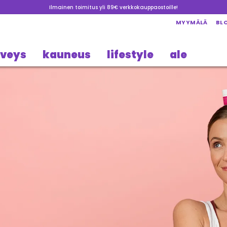
Ilmainen toimitus yli 89€ verkkokauppaostoille!
MYYMÄLÄ
BL
rveys
kauneus
lifestyle
ale
ava