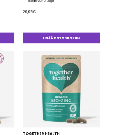
bioflavonoideja
29,95
€
LISÄÄ OSTOSKORIIN
TOGETHER HEALTH