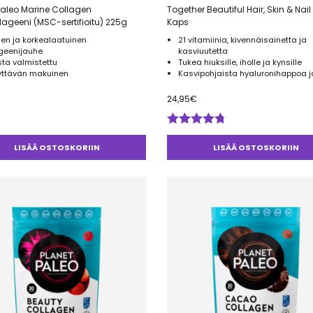
Paleo Marine Collagen
Together Beautiful Hair, Skin & Nail 60
lageeni (MSC-sertifioitu) 225g
Kaps
nen ja korkealaatuinen
21 vitamiinia, kivennäisainetta ja
ageenijauhe
kasviuutetta
ta valmistettu
Tukea hiuksille, iholle ja kynsille
lyttävän makuinen
Kasvipohjaista hyaluronihappoa ja
24,95
€
Arvostelu
tuotteesta:
LISÄÄ OSTOSKORIIN
LISÄÄ OSTOSKORIIN
4.67
/ 5