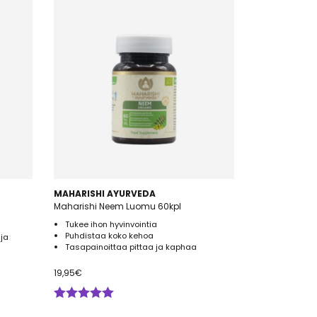
MAHARISHI AYURVEDA
Maharishi Neem Luomu 60kpl
Tukee ihon hyvinvointia
Puhdistaa koko kehoa
 ja
Tasapainoittaa pittaa ja kaphaa
19,95
€
Arvostelu