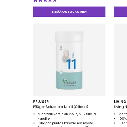
Arvos
tuotte
Arvostelu
3.00
/ 
tuotteesta:
LISÄÄ OSTOSKORIIN
5.00
/ 5
PFLÜGER
LIVING
Pflüger Solusuola Nro 11 (Silicea)
Living 
Mineraali varsinkin iholle, hiuksille ja
Maito
kynsille
100% 
Piihapon puutos kasvaa iän myötä
Sisäl