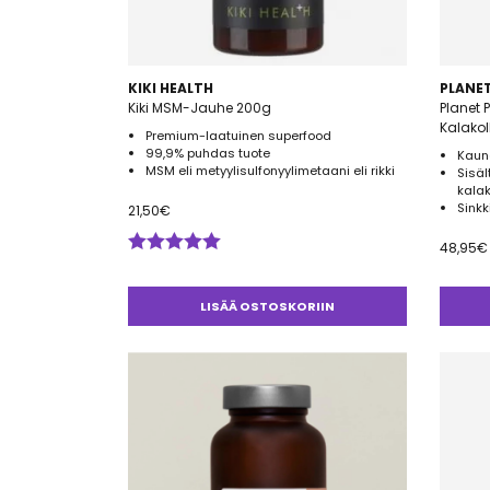
KIKI HEALTH
PLANE
Kiki MSM-Jauhe 200g
Planet 
Kalakol
Premium-laatuinen superfood
99,9% puhdas tuote
Kaun
MSM eli metyylisulfonyylimetaani eli rikki
Sisäl
kala
Sinkk
21,50
€
48,95
€
Arvostelu
tuotteesta:
5.00
/ 5
LISÄÄ OSTOSKORIIN