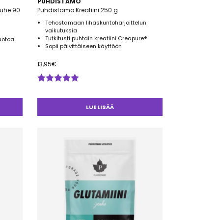
PUHDISTAMO
uhe 90
Puhdistamo Kreatiini 250 g
Tehostamaan lihaskuntoharjoittelun
vaikutuksia
Tutkitusti puhtain kreatiini Creapure®
uotoa
Sopii päivittäiseen käyttöön
13,95
€
Arvostelu
tuotteesta:
5.00
/ 5
LUE LISÄÄ