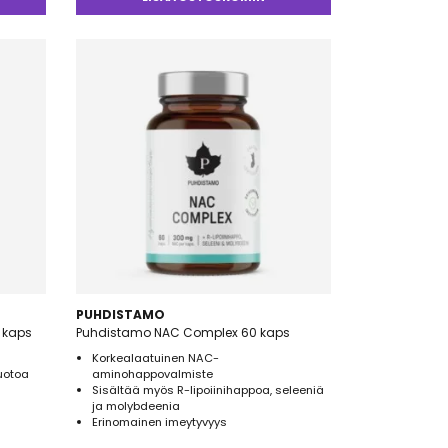
5.00
/ 5
PUHDISTAMO
 kaps
Puhdistamo NAC Complex 60 kaps
Korkealaatuinen NAC-
uotoa
aminohappovalmiste
Sisältää myös R-lipoiinihappoa, seleeniä
ja molybdeenia
Erinomainen imeytyvyys