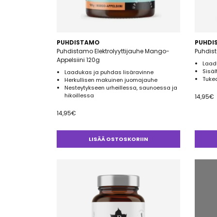
PUHDISTAMO
PUHDI
Puhdistamo Elektrolyyttijauhe Mango-
Puhdist
Appelsiini 120g
Laad
Sisäl
Laadukas ja puhdas lisäravinne
Tukea
Herkullisen makuinen juomajauhe
Nesteytykseen urheillessa, saunoessa ja
hikoillessa
14,95
€
14,95
€
LISÄÄ OSTOSKORIIN