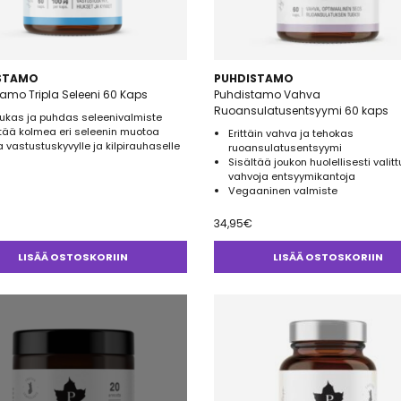
STAMO
PUHDISTAMO
amo Tripla Seleeni 60 Kaps
Puhdistamo Vahva
Ruoansulatusentsyymi 60 kaps
ukas ja puhdas seleenivalmiste
tää kolmea eri seleenin muotoa
Erittäin vahva ja tehokas
 vastustuskyvylle ja kilpirauhaselle
ruoansulatusentsyymi
Sisältää joukon huolellisesti valitt
vahvoja entsyymikantoja
Vegaaninen valmiste
34,95
€
LISÄÄ OSTOSKORIIN
LISÄÄ OSTOSKORIIN