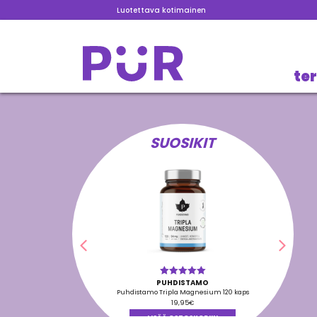
Luotettava kotimainen
te
SUOSIKIT
Edellinen
Seura
PUHDISTAMO
Arvostelu
tuotteesta:
Puhdistamo Tripla Magnesium 120 kaps
5.00
/ 5
19,95
€