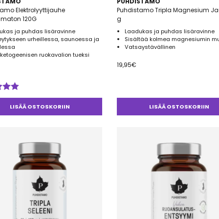
STAMO
PUHDISTAMO
amo Elektrolyyttijauhe
Puhdistamo Tripla Magnesium Ja
maton 120G
g
ukas ja puhdas lisäravinne
Laadukas ja puhdas lisäravinne
ytykseen urheillessa, saunoessa ja
Sisältää kolmea magnesiumin m
llessa
Vatsaystävällinen
 ketogeenisen ruokavalion tueksi
19,95
€
telu
esta:
LISÄÄ OSTOSKORIIN
LISÄÄ OSTOSKORIIN
5