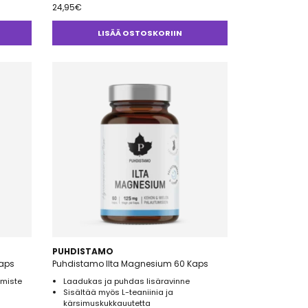
24,95
€
LISÄÄ OSTOSKORIIN
PUHDISTAMO
Kaps
Puhdistamo Ilta Magnesium 60 Kaps
lmiste
Laadukas ja puhdas lisäravinne
Sisältää myös L-teaniinia ja
kärsimuskukkauutetta