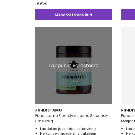
19,95
€
LISÄÄ OSTOSKORIIN
Loppunut varastosta
PUHDISTAMO
PUHDI
Puhdistamo Elektrolyyttijauhe Sitruuna-
Puhdist
Lime 120g
Marjat 
Laadukas ja puhdas lisäravinne
Laad
Herkullisen makuinen sitruksinen
Herk