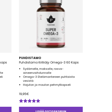
PUHDISTAMO
 kaps
Puhdistamo Krilliöljy Omega-3 60 Kaps
Sydämelle, maksalle, rasva-
ste
aineenvaihdunnalle
li
Omega-3 Etelämantereen puhtaista
vesistä
Hajuton ja mauton pehmytkapseli
19,95
€
Arvostelu
tuotteesta:
LISÄÄ OSTOSKORIIN