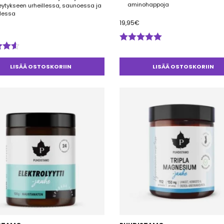
aminohappoja
ytykseen urheillessa, saunoessa ja
llessa
19,95
€
Arvostelu
tuotteesta:
telu
5.00
/ 5
esta:
LISÄÄ OSTOSKORIIN
LISÄÄ OSTOSKORIIN
5