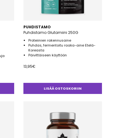
PUHDISTAMO
Puhdistamo Glutamiini 250G
Proteiinien rakennusaine
Puhdas, fermentoitu raaka-aine Etelä-
Koreasta
Päivittäiseen käyttöön
uja
13,95
€
LISÄÄ OSTOSKORIIN