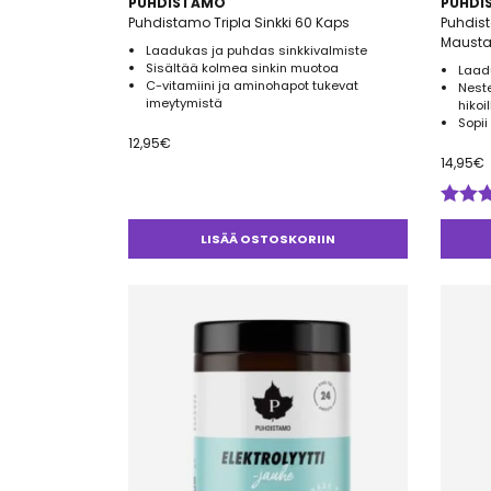
PUHDISTAMO
PUHDI
Puhdistamo Tripla Sinkki 60 Kaps
Puhdist
Mausta
Laadukas ja puhdas sinkkivalmiste
Sisältää kolmea sinkin muotoa
Laad
C-vitamiini ja aminohapot tukevat
Neste
imeytymistä
hikoi
Sopii
12,95
€
14,95
€
Arvos
tuotte
LISÄÄ OSTOSKORIIN
5.00
/ 