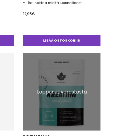
Rauhoittaa mieltä luonnollisesti
12,95
€
LISÄÄ OSTOSKORIIN
Loppunut varastosta