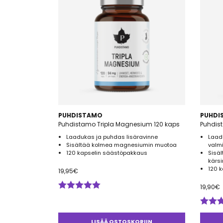
superfoodeja ja tehokkaita li
PUHDISTAMO
PUHDI
Puhdistamo Tripla Magnesium 120 kaps
Puhdis
Laadukas ja puhdas lisäravinne
Laad
Sisältää kolmea magnesiumin muotoa
valm
120 kapselin säästöpakkaus
Sisäl
kärsi
120 
19,95
€
19,90
€
Arvostelu
tuotteesta:
5.00
/ 5
Arvos
tuotte
LISÄÄ OSTOSKORIIN