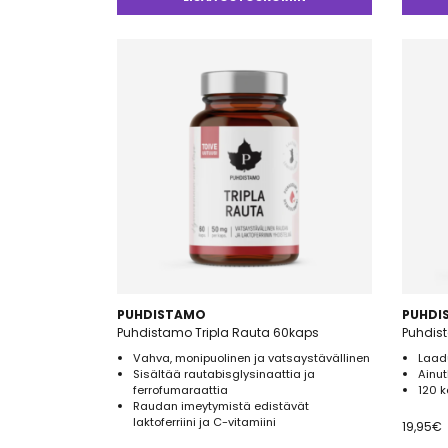
5.00
/ 
PUHDISTAMO
PUHDI
Puhdistamo Tripla Rauta 60kaps
Puhdist
Vahva, monipuolinen ja vatsaystävällinen
Laad
Sisältää rautabisglysinaattia ja
Ainut
ferrofumaraattia
120 
Raudan imeytymistä edistävät
laktoferriini ja C-vitamiini
19,95
€