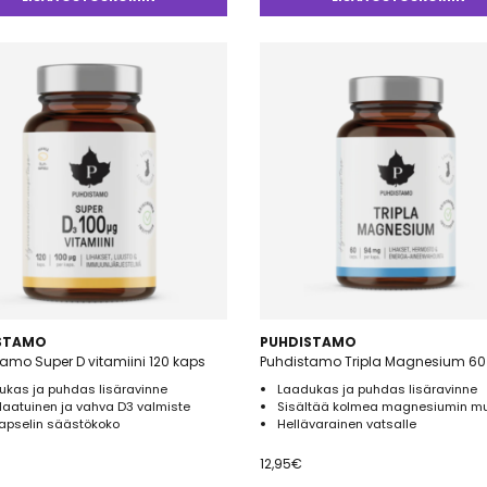
5
STAMO
PUHDISTAMO
amo Super D vitamiini 120 kaps
Puhdistamo Tripla Magnesium 60
ukas ja puhdas lisäravinne
Laadukas ja puhdas lisäravinne
laatuinen ja vahva D3 valmiste
Sisältää kolmea magnesiumin m
kapselin säästökoko
Hellävarainen vatsalle
12,95
€