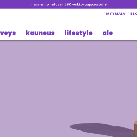
Ilmainen toimitus yli 89€ verkkokauppaostoille!
MYYMÄLÄ
BL
rveys
kauneus
lifestyle
ale
ava