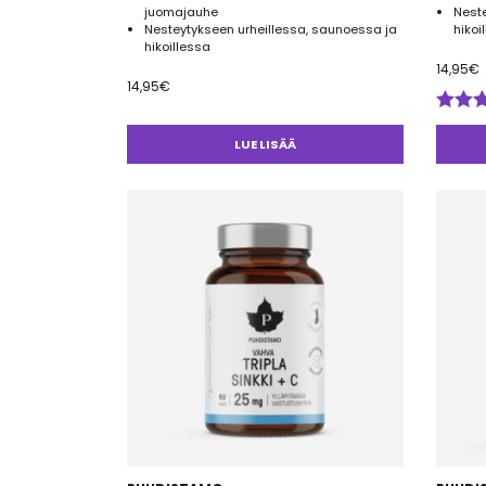
juomajauhe
Neste
Nesteytykseen urheillessa, saunoessa ja
hikoi
hikoillessa
14,95
€
14,95
€
Arvos
tuotte
LUE LISÄÄ
4.50
/ 