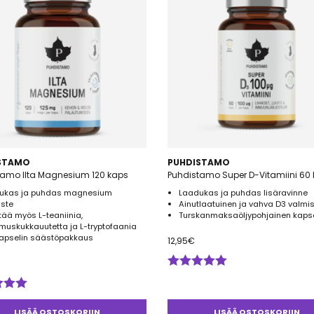
säravinteita, molemmat tietysti mahdollisimman puhtaina.
STAMO
PUHDISTAMO
tamo Ilta Magnesium 120 kaps
Puhdistamo Super D-Vitamiini 60
ukas ja puhdas magnesium
Laadukas ja puhdas lisäravinne
iste
Ainutlaatuinen ja vahva D3 valmi
tää myös L-teaniinia,
Turskanmaksaöljypohjainen kapse
muskukkauutetta ja L-tryptofaania
kapselin säästöpakkaus
12,95
€
Arvostelu
tuotteesta:
telu
5.00
/ 5
esta:
LISÄÄ OSTOSKORIIN
LISÄÄ OSTOSKORIIN