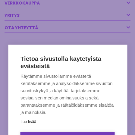
VERKKOKAUPPA
YRITYS
OTA YHTEYTTÄ
Tietoa sivustolla käytetyistä
evästeistä
Käytämme sivustollamme evästeitä
kerätäksemme ja analysoidaksemme sivuston
suorituskykyä ja käyttöä, tarjotaksemme
sosiaalisen median ominaisuuksia sekä
parantaaksemme ja räätälöidäksemme sisältöä
ja mainoksia.
Lue lisää