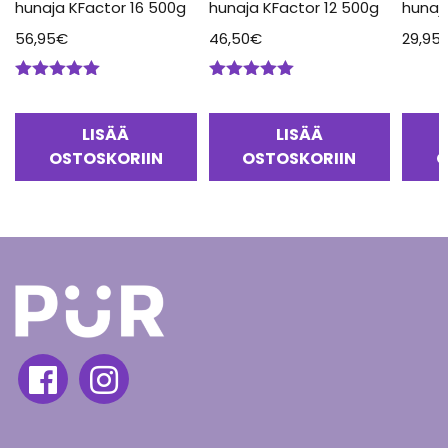
hunaja KFactor 16 500g
hunaja KFactor 12 500g
hunaj
56,95
€
46,50
€
29,95
Arvostelu
Arvostelu
tuotteesta:
tuotteesta:
5.00
/ 5
5.00
/ 5
LISÄÄ
LISÄÄ
OSTOSKORIIN
OSTOSKORIIN
O