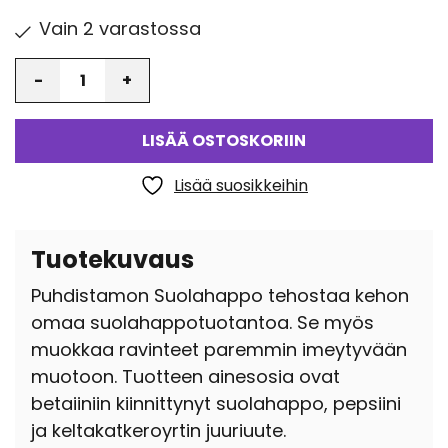
Vain 2 varastossa
Määrä
LISÄÄ OSTOSKORIIN
Lisää suosikkeihin
Tuotekuvaus
Puhdistamon Suolahappo tehostaa kehon
omaa suolahappotuotantoa. Se myös
muokkaa ravinteet paremmin imeytyvään
muotoon. Tuotteen ainesosia ovat
betaiiniin kiinnittynyt suolahappo, pepsiini
ja keltakatkeroyrtin juuriuute.