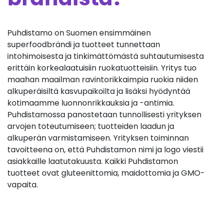
Puhdistamo on Suomen ensimmäinen
superfoodbrändi ja tuotteet tunnettaan
intohimoisesta ja tinkimättömästä suhtautumisesta
erittäin korkealaatuisiin ruokatuotteisiin. Yritys tuo
maahan maailman ravintorikkaimpia ruokia niiden
alkuperäisiltä kasvupaikoilta ja lisäksi hyödyntää
kotimaamme luonnonrikkauksia ja -antimia.
Puhdistamossa panostetaan tunnollisesti yrityksen
arvojen toteutumiseen; tuotteiden laadun ja
alkuperän varmistamiseen. Yrityksen toiminnan
tavoitteena on, että Puhdistamon nimi ja logo viestii
asiakkaille laatutakuusta. Kaikki Puhdistamon
tuotteet ovat gluteenittomia, maidottomia ja GMO-
vapaita.