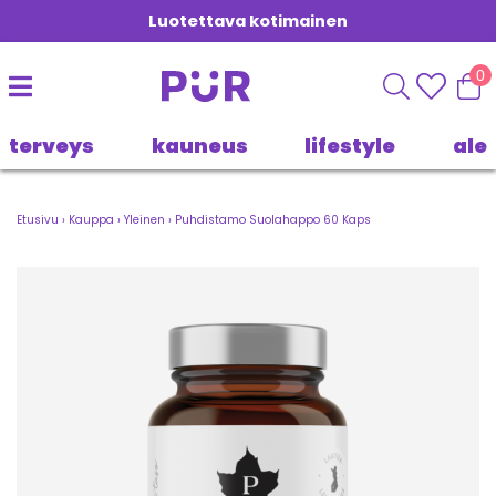
Luotettava kotimainen
0
terveys
kauneus
lifestyle
ale
Etusivu
›
Kauppa
›
Yleinen
›
Puhdistamo Suolahappo 60 Kaps