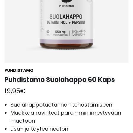
PUHDISTAMO
Puhdistamo Suolahappo 60 Kaps
19,95
€
Suolahappotuotannon tehostamiseen
Muokkaa ravinteet paremmin imeytyvään
muotoon
Lisä- ja täyteaineeton