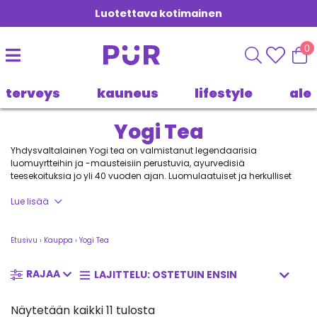
Luotettava kotimainen
0
terveys
kauneus
lifestyle
ale
Yogi Tea
Yhdysvaltalainen Yogi tea on valmistanut legendaarisia
luomuyrtteihin ja -mausteisiin perustuvia, ayurvedisiä
teesekoituksia jo yli 40 vuoden ajan. Luomulaatuiset ja herkulliset
teet hemmottelevat sekä maullaan että tuoksullaan. Tarkoin valitut
ja elinvoimaa edistävät yrtti- ja maustesekoitukset muodostavat
Lue lisää
niiden erityislaatuisen maun.
Etusivu
›
Kauppa
›
Yogi Tea
RAJAA
Näytetään kaikki 11 tulosta