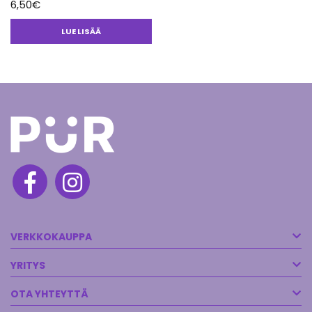
6,50
€
LUE LISÄÄ
VERKKOKAUPPA
YRITYS
OTA YHTEYTTÄ