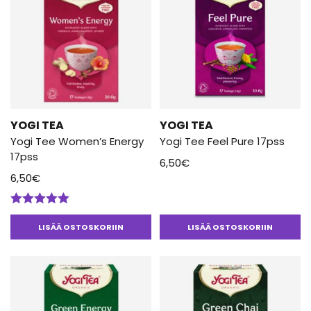
YOGI TEA
YOGI TEA
Yogi Tee Women’s Energy
Yogi Tee Feel Pure 17pss
17pss
6,50
€
6,50
€
Arvostelu
tuotteesta:
LISÄÄ OSTOSKORIIN
LISÄÄ OSTOSKORIIN
5.00
/ 5