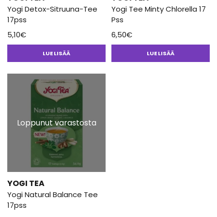
Yogi Detox-Sitruuna-Tee
Yogi Tee Minty Chlorella 17
17pss
Pss
5,10
€
6,50
€
LUE LISÄÄ
LUE LISÄÄ
Loppunut varastosta
YOGI TEA
Yogi Natural Balance Tee
17pss