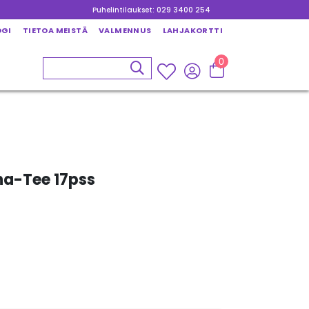
Puhelintilaukset: 029 3400 254
OGI
TIETOA MEISTÄ
VALMENNUS
LAHJAKORTTI
0
na-Tee 17pss