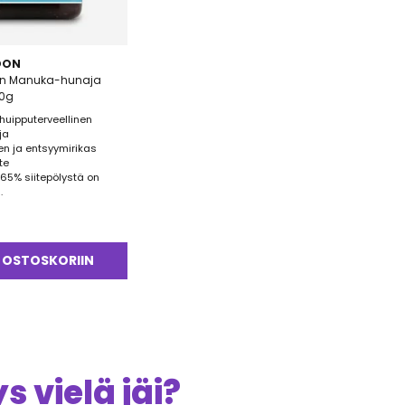
OON
n Manuka-hunaja
50g
huipputerveellinen
ja
en ja entsyymirikas
te
 65% siitepölystä on
.
 OSTOSKORIIN
 vielä jäi?