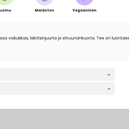
Luomu
Maidoton
Vegaaninen
a voikukkaa, lakritsinjuurta ja sitruunankuorta. Tee on luontaises