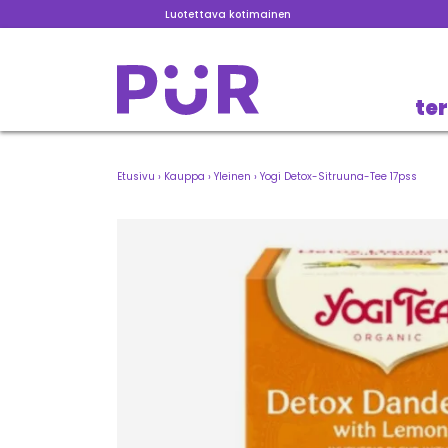
Luotettava kotimainen
te
Etusivu
›
Kauppa
›
Yleinen
›
Yogi Detox-Sitruuna-Tee 17pss