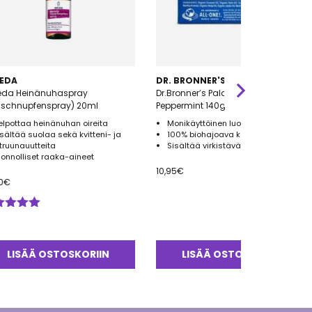
EDA
DR. BRONNER'S
eda Heinänuhaspray
Dr.Bronner’s Palasaippua
uschnupfenspray) 20ml
Peppermint 140g
elpottaa heinänuhan oireita
Monikäyttöinen luomu palasaippua
isältää suolaa sekä kvitteni- ja
100% biohajoava kääre
itruunauutteita
Sisältää virkistävää piparminttua
uonnolliset raaka-aineet
10,95
€
0
€
ostelu
tteesta:
0
/ 5
LISÄÄ OSTOSKORIIN
LISÄÄ OSTOSKORIIN