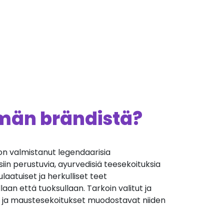
ämän brändistä?
on valmistanut legendaarisia
iin perustuvia, ayurvedisiä teesekoituksia
laatuiset ja herkulliset teet
n että tuoksullaan. Tarkoin valitut ja
i- ja maustesekoitukset muodostavat niiden