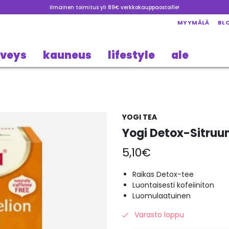
Ilmainen toimitus yli 89€ verkkokauppaostoille!
MYYMÄLÄ
BL
rveys
kauneus
lifestyle
ale
YOGI TEA
Yogi Detox-Sitruu
5,10
€
Raikas Detox-tee
Luontaisesti kofeiiniton
Luomulaatuinen
Varasto loppu