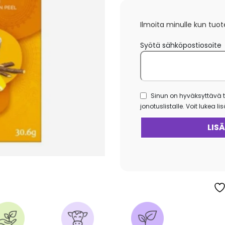
Ilmoita minulle kun tuot
Syötä sähköpostiosoite
Sinun on hyväksyttävä t
jonotuslistalle. Voit lukea l