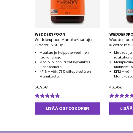
WEDDERSPOON
WEDDERSP
Wedderspoon Manuka-hunaja
Wedderspoo
KFactor 16 500g
KFactor 12 5
Maukas ja huipputerveellinen
Maukas ja 
raakahunaja
raakahuna
Monipuolinen ja entsyymirikas
Monipuolin
luonnontuote
luonnontuo
KF16 = väh. 75% siitepölystä on
KF12 = väh.
Manukasta
Manukasta
56,95
€
46,50
€
Arvostelu
Arvostelu
tuotteesta:
tuotteesta:
LISÄÄ OSTOSKORIIN
LISÄÄ
5.00
/ 5
5.00
/ 5