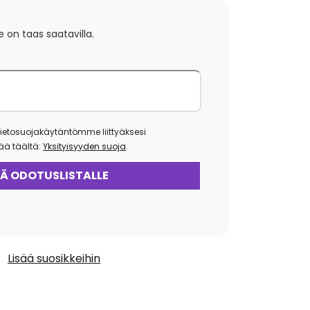
e on taas saatavilla.
ietosuojakäytäntömme liittyäksesi
isää täältä:
Yksityisyyden suoja
.
Lisää suosikkeihin