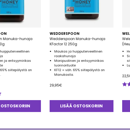
OON
WEDDERSPOON
WEL
n Manuka-hunaja
Wedderspoon Manuka-hunaja
Wel
00g
KFactor 12 250g
(He
huipputerveellinen
Maukas ja huipputerveellinen
H
ja
raakahunaja
S
en ja entsyymirikas
Monipuolinen ja entsyymirikas
s
te
luonnontuote
L
 65% siitepölystä on
KF12 = väh. 65% siitepölystä on
.
Manukasta.
22,5
29,95
€
Arv
tuo
5.0
 OSTOSKORIIN
LISÄÄ OSTOSKORIIN