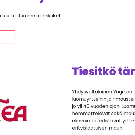
ää tuotteistamme tai mikäli et
Tiesitkö t
Yhdysvaltalainen Yogi tea 
luomuyrtteihin ja -mausteis
jo yli 40 vuoden ajan. Luomu
hemmottelevat sekä maullaa
elinvoimaa edistävät yrtt
erityislaatuisen maun.