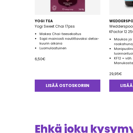
YOGI TEA
WEDDERSP
Yogi Sweet Chai 17pss
Wedderspoo
KFactor 12 2
Makea Chai-teesekoitus
Sopii mainiosti nautittavaksi detox-
Maukas ja 
kuurin aikana
raakahuna
Luomulaatuinen
Monipuolin
luonnontuo
KF12 = väh.
6,50
€
Manukasta
29,95
€
LISÄÄ OSTOSKORIIN
LISÄÄ
Ehkä joku kysymys