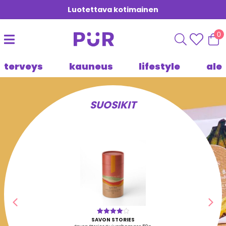
Luotettava kotimainen
0
terveys
kauneus
lifestyle
ale
SUOSIKIT
Edellinen
Seu
SAVON STORIES
Arvostelu