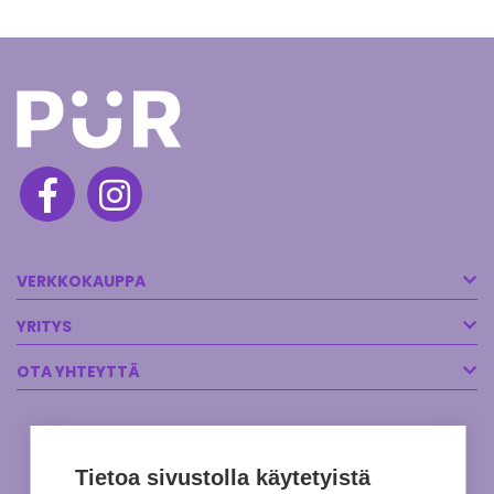
VERKKOKAUPPA
YRITYS
OTA YHTEYTTÄ
Tietoa sivustolla käytetyistä