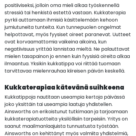
positiiviseksi, jolloin oma mieli alkaa työskennellä
stressiä tai henkistä estettä vastaan. Kukkaterapia
pyrkii auttamaan ihmisiä käsittelemään kehoon
jumiutuneita tunteita. Kun tunnepuolen ongelmat
helpottavat, myös fyysiset oireet paranevat. Uutteet
ovat korvaamattomia vaikeina aikoina, kun
negatiivisuus yrittää lannistaa mieltä. Ne palauttavat
mielen tasapainon jo ennen kuin fyysisiä oireita alkaa
ilmaantua. Yksikin kukkatippa voi riittää tuomaan
tarvittavaa mielenrauhaa kiireisen päivän keskellä.
Kukkaterapiaa kätevänä suihkeena
Kukkatippoja nautitaan useampia kertoja päivässä
joko yksittäin tai useampia laatuja yhdistellen.
Ainsworths on erikoistunut tutkimaan ja tarjoamaan
kukkaterapiatuotteita yksilöllisiin tarpeisiin. Yritys on
saanut maailmanlaajuista tunnustusta työstään.
Ainsworths on kehittänyt myös valmiita y
hdistelmiä,