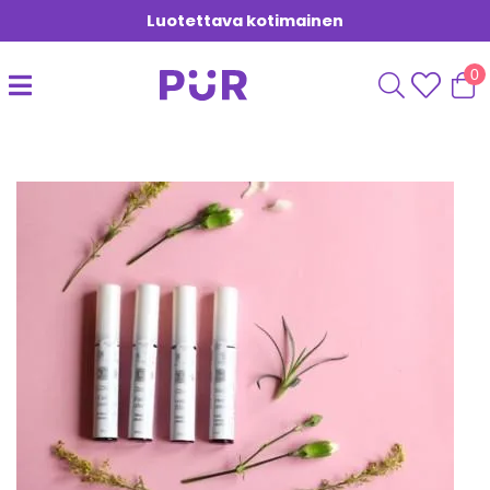
Luotettava kotimainen
0