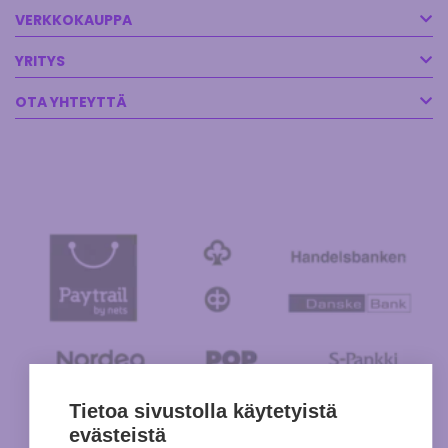
VERKKOKAUPPA
YRITYS
OTA YHTEYTTÄ
Tietoa sivustolla käytetyistä
evästeistä