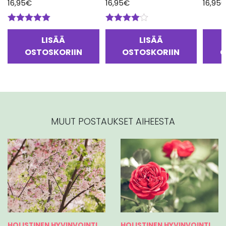
16,95
€
16,95
€
16,95
Arvostelu
Arvostelu
tuotteesta:
tuotteesta:
LISÄÄ
LISÄÄ
5.00
/ 5
4.00
/ 5
OSTOSKORIIN
OSTOSKORIIN
O
MUUT POSTAUKSET AIHEESTA
HOLISTINEN HYVINVOINTI
HOLISTINEN HYVINVOINTI