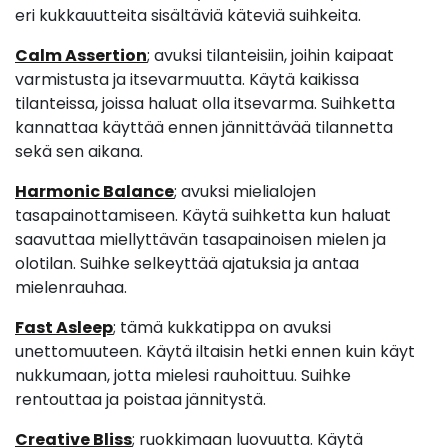
eri kukkauutteita sisältäviä käteviä suihkeita.
Calm Assertion
; avuksi tilanteisiin, joihin kaipaat
varmistusta ja itsevarmuutta. Käytä kaikissa
tilanteissa, joissa haluat olla itsevarma. Suihketta
kannattaa käyttää ennen jännittävää tilannetta
sekä sen aikana.
Harmonic Balance
; avuksi mielialojen
tasapainottamiseen. Käytä suihketta kun haluat
saavuttaa miellyttävän tasapainoisen mielen ja
olotilan. Suihke selkeyttää ajatuksia ja antaa
mielenrauhaa.
Fast Asleep
; tämä kukkatippa on avuksi
unettomuuteen. Käytä iltaisin hetki ennen kuin käyt
nukkumaan, jotta mielesi rauhoittuu. Suihke
rentouttaa ja poistaa jännitystä.
Creative Bliss
; ruokkimaan luovuutta. Käytä