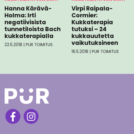
Hanna Kärävä-
Virpi Raipala-
Holma: Irti
Cormier:
negatiivisista
Kukkaterapia
tunnetiloista Bach
tutuksi – 24
kukkaterapialla
kukkauutetta
vaikutuksineen
22.5.2018
|
PUR TOIMITUS
16.5.2018
|
PUR TOIMITUS