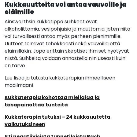
Kukkauutteita voi antaa vauvoille ja
eläimille
Ainsworthsin kukkatippa suihkeet ovat
alkoholittomia, vesipohjaisia ja mauttomia, joten niitä
voi turvallisesti antaa myös perheen pienimmille.
Uutteet toimivat tehokkaasti sekä vauvoilla että
eläimilläkin. Jopa erittäin skeptiset ihmiset hyötyvät
niistä. Suihkeita voidaan annostella niin useasti kuin
on tarve.
Lue lisää ja tutustu kukkaterapian ihmeelliseen
maailmaan!
Kukkaterapia kohottaa mielialaa ja
tasapainottaa tunteita
Kukkaterapia tutuksi – 24 kukkauutetta
vaikutuksineen
Irti negatiivisista tunnetiloista Bach