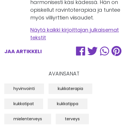
harmonisesti käsi kädessä. Hän on
opiskellut ravintoterapiaa ja tuntee
myös villiyrttien viisaudet.
Näytä kaikki kirjoittajan julkaisemat
tekstit
JAA ARTIKKELI
AVAINSANAT
hyvinvointi
kukkaterapia
kukkatipat
kukkatippa
mielenterveys
terveys