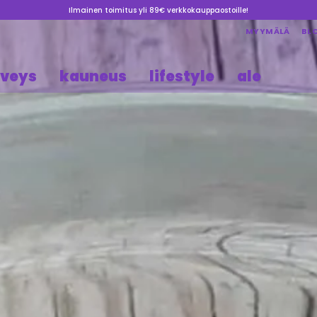
Ilmainen toimitus yli 89€ verkkokauppaostoille!
MYYMÄLÄ
BL
rveys
kauneus
lifestyle
ale