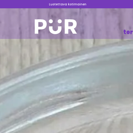
Luotettava kotimainen
te