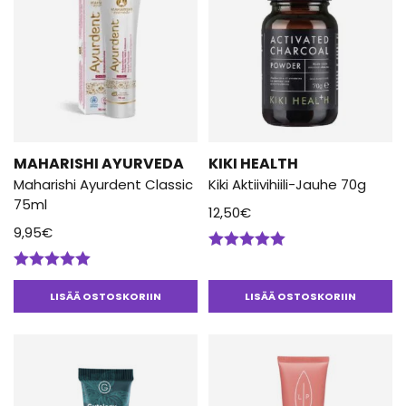
MAHARISHI AYURVEDA
KIKI HEALTH
Maharishi Ayurdent Classic
Kiki Aktiivihiili-Jauhe 70g
75ml
12,50
€
9,95
€
Arvostelu
tuotteesta:
Arvostelu
5.00
/ 5
tuotteesta:
LISÄÄ OSTOSKORIIN
LISÄÄ OSTOSKORIIN
5.00
/ 5