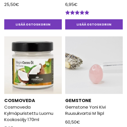
25,50
€
6,95
€
Arvostelu
tuotteesta:
LISÄÄ OSTOSKORIIN
LISÄÄ OSTOSKORIIN
5.00
/ 5
COSMOVEDA
GEMSTONE
Cosmoveda
Gemstone Yoni Kivi
Kylmäpuristettu Luomu
Ruusukvartsi M 1kpl
Kookosöljy 170ml
60,50
€