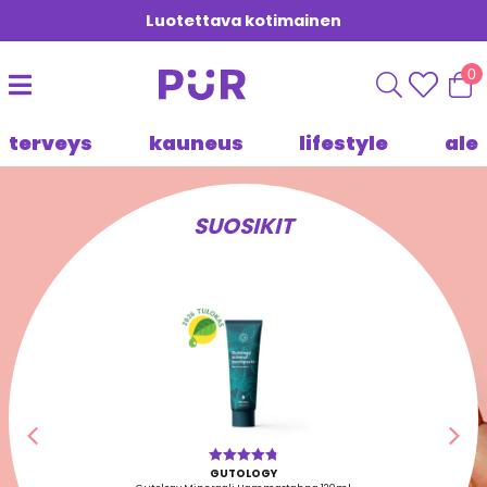
Luotettava kotimainen
0
terveys
kauneus
lifestyle
ale
SUOSIKIT
Edellinen
Seu
GUTOLOGY
Arvostelu