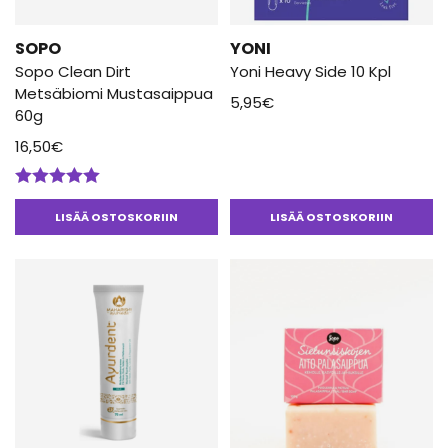
SOPO
YONI
Sopo Clean Dirt
Yoni Heavy Side 10 Kpl
Metsäbiomi Mustasaippua
5,95
€
60g
16,50
€
Arvostelu
tuotteesta:
LISÄÄ OSTOSKORIIN
LISÄÄ OSTOSKORIIN
5.00
/ 5