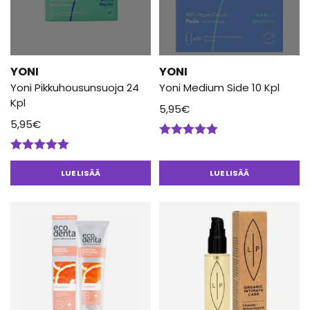
YONI
YONI
Yoni Pikkuhousunsuoja 24
Yoni Medium Side 10 Kpl
Kpl
5,95
€
5,95
€
Arvostelu
tuotteesta:
Arvostelu
5.00
/ 5
tuotteesta:
LUE LISÄÄ
LUE LISÄÄ
5.00
/ 5