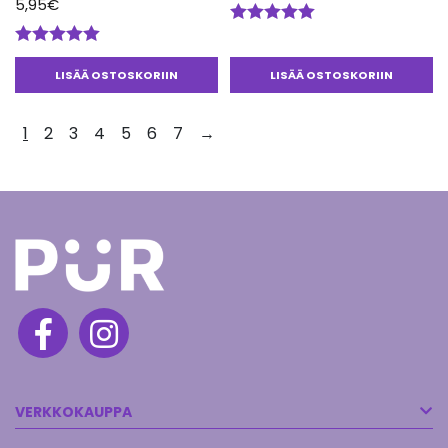
5,95
€
Arvostelu
tuotteesta:
Arvostelu
5.00
/ 5
tuotteesta:
LISÄÄ OSTOSKORIIN
LISÄÄ OSTOSKORIIN
5.00
/ 5
1
2
3
4
5
6
7
→
VERKKOKAUPPA