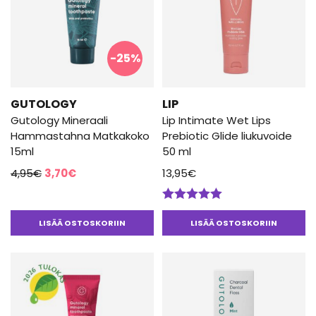
-25%
GUTOLOGY
LIP
Gutology Mineraali
Lip Intimate Wet Lips
Hammastahna Matkakoko
Prebiotic Glide liukuvoide
15ml
50 ml
Alkuperäinen
Nykyinen
4,95
€
3,70
€
13,95
€
hinta
hinta
oli:
on:
Arvostelu
4,95€.
3,70€.
tuotteesta:
LISÄÄ OSTOSKORIIN
LISÄÄ OSTOSKORIIN
5.00
/ 5