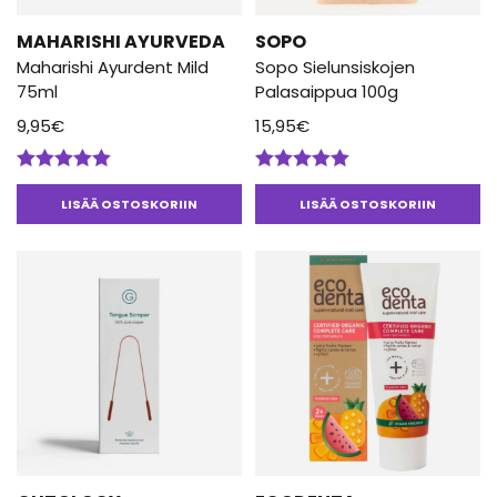
MAHARISHI AYURVEDA
SOPO
Maharishi Ayurdent Mild
Sopo Sielunsiskojen
75ml
Palasaippua 100g
9,95
€
15,95
€
Arvostelu
Arvostelu
tuotteesta:
tuotteesta:
LISÄÄ OSTOSKORIIN
LISÄÄ OSTOSKORIIN
5.00
/ 5
5.00
/ 5