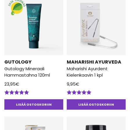
GUTOLOGY
MAHARISHI AYURVEDA
Gutology Mineraali
Maharishi Ayurdent
Hammastahna 120ml
Kielenkaavin 1 kpl
23,95
€
9,95
€
Arvostelu
Arvostelu
tuotteesta:
tuotteesta:
LISÄÄ OSTOSKORIIN
LISÄÄ OSTOSKORIIN
4.84
/ 5
5.00
/ 5