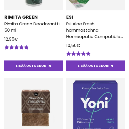
RIMITA GREEN
ESI
Rimita Green Deodorantti
Esi Aloe Fresh
50 ml
hammastahna
Homeopatic Compatible
12,95
€
100ml
10,50
€
Arvostelu
tuotteesta:
Arvostelu
4.67
/ 5
tuotteesta:
LISÄÄ OSTOSKORIIN
LISÄÄ OSTOSKORIIN
5.00
/ 5