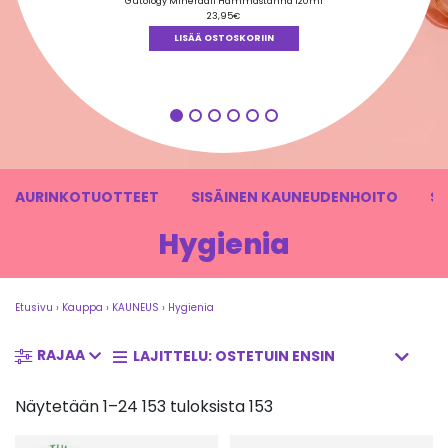
tuotteesta:
Gutology Mineraali Hammastahna 120ml
4.84
/ 5
23,95
€
LISÄÄ OSTOSKORIIN
AURINKOTUOTTEET
SISÄINEN KAUNEUDENHOITO
S
Hygienia
Etusivu
›
Kauppa
›
KAUNEUS
›
Hygienia
RAJAA
Näytetään 1–24 153 tuloksista 153