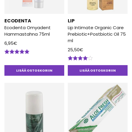
ECODENTA
LIP
Ecodenta Omyadent
Lip Intimate Organic Care
Hammastahna 75ml
Prebiotic+Postbiotic Oil 75
ml
6,95
€
25,50
€
Arvostelu
tuotteesta:
Arvostelu
5.00
/ 5
tuotteesta:
LISÄÄ OSTOSKORIIN
LISÄÄ OSTOSKORIIN
4.00
/ 5