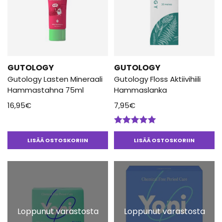
GUTOLOGY
GUTOLOGY
Gutology Lasten Mineraali
Gutology Floss Aktiivihiili
Hammastahna 75ml
Hammaslanka
16,95
€
7,95
€
Arvostelu
tuotteesta:
LISÄÄ OSTOSKORIIN
LISÄÄ OSTOSKORIIN
5.00
/ 5
Loppunut varastosta
Loppunut varastosta