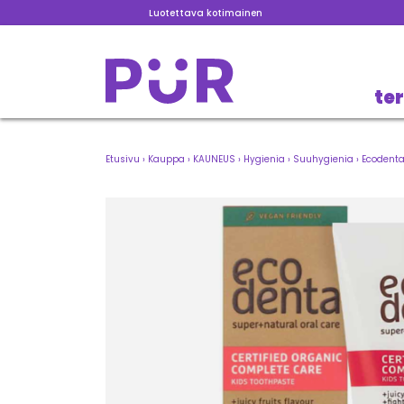
Luotettava kotimainen
te
Etusivu
›
Kauppa
›
KAUNEUS
›
Hygienia
›
Suuhygienia
›
Ecodenta