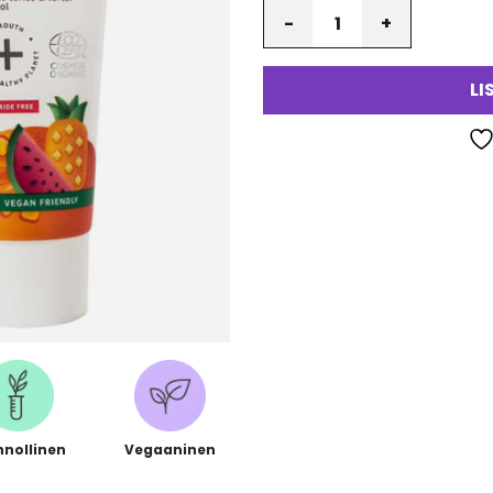
Määrä
va
LI
nnollinen
Vegaaninen