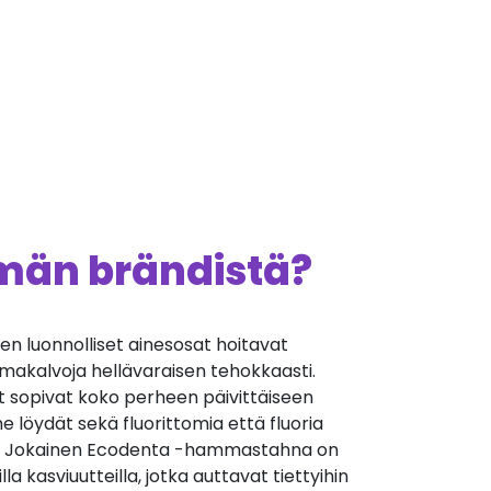
ämän brändistä?
 luonnolliset ainesosat hoitavat
imakalvoja hellävaraisen tehokkaasti.
opivat koko perheen päivittäiseen
löydät sekä fluorittomia että fluoria
a. Jokainen Ecodenta -hammastahna on
lla kasviuutteilla, jotka auttavat tiettyihin