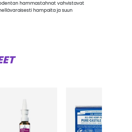
Ecodentan hammastahnat vahvistavat
hellävaraisesti hampaita ja suun
EET