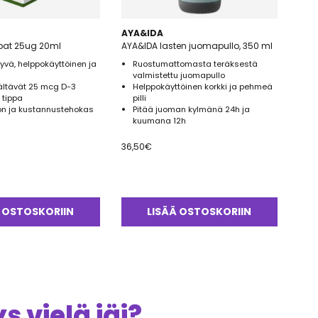
AYA&IDA
pat 25ug 20ml
AYA&IDA lasten juomapullo, 350 ml
yvä, helppokäyttöinen ja
Ruostumattomasta teräksestä
valmistettu juomapullo
sältävät 25 mcg D-3
Helppokäyttöinen korkki ja pehmeä
 tippa
pilli
on ja kustannustehokas
Pitää juoman kylmänä 24h ja
kuumana 12h
36,50
€
 OSTOSKORIIN
LISÄÄ OSTOSKORIIN
 vielä jäi?