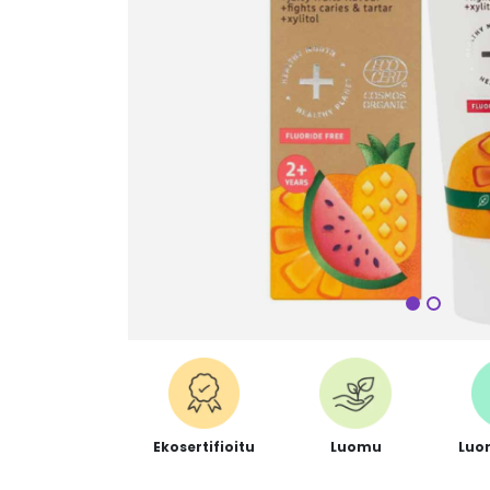
Seuraa
Ekosertifioitu
Luomu
Luo