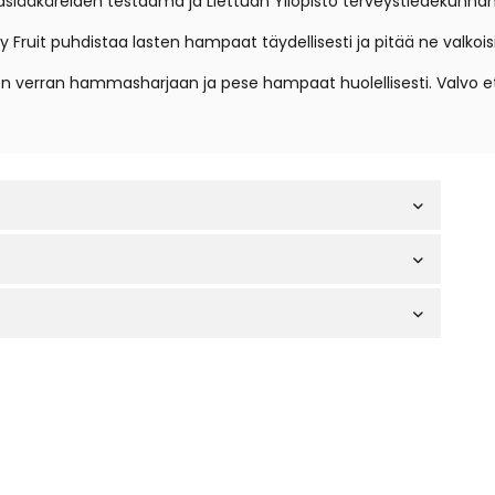
lääkäreiden testaama ja Liettuan Yliopisto terveystiedekunna
 Fruit puhdistaa lasten hampaat täydellisesti ja pitää ne valkoisi
en verran hammasharjaan ja pese hampaat huolellisesti. Valvo e