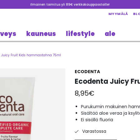
Ilmainen toimitus yli 89€ verkkokauppaostoille!
MYYMÄLÄ
BL
rveys
kauneus
lifestyle
ale
 Juicy Fruit Kids hammastahna 75ml
ECODENTA
Ecodenta Juicy F
8,95
€
Purukumin makuinen ha
Sisältää aloe veraa ja ksylit
Ei sisällä fluoria
Varastossa