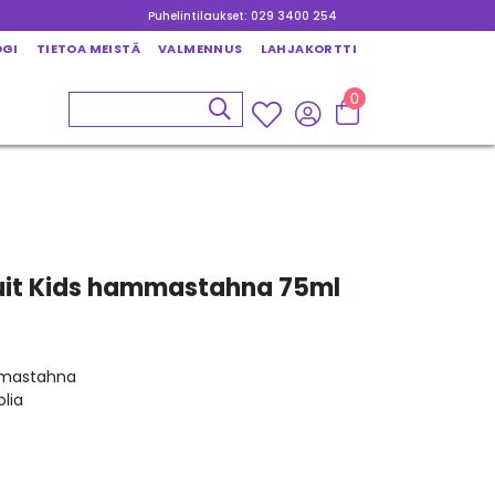
Puhelintilaukset: 029 3400 254
OGI
TIETOA MEISTÄ
VALMENNUS
LAHJAKORTTI
0
ruit Kids hammastahna 75ml
mmastahna
olia