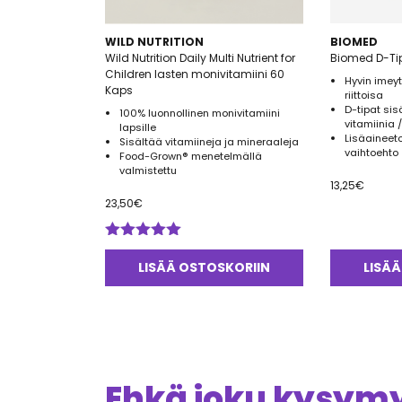
WILD NUTRITION
BIOMED
Wild Nutrition Daily Multi Nutrient for
Biomed D-Ti
Children lasten monivitamiini 60
Hyvin imeyt
Kaps
riittoisa
D-tipat si
100% luonnollinen monivitamiini
vitamiinia /
lapsille
Lisäaineet
Sisältää vitamiineja ja mineraaleja
vaihtoehto
Food-Grown® menetelmällä
valmistettu
13,25
€
23,50
€
Arvostelu
tuotteesta:
LISÄÄ OSTOSKORIIN
LISÄÄ
5.00
/ 5
Ehkä joku kysymys