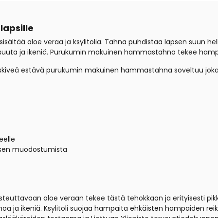
apsille
sisältää aloe veraa ja ksylitolia. Tahna puhdistaa lapsen suun 
 suuta ja ikeniä. Purukumin makuinen hammastahna tekee ham
skiveä estävä purukumin makuinen hammastahna soveltuu jokaise
eelle
eksen muodostumista
osteuttavaan aloe veraan tekee tästä tehokkaan ja erityisesti 
oa ja ikeniä. Ksylitoli suojaa hampaita ehkäisten hampaiden reik