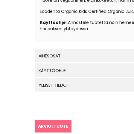
Tuote on vegaaninen, eläinkokeeton, hammas
Ecodenta Organic Kids Certified Organic Juicy
Käyttöohje
: Annostele tuotetta noin herne
harjauksen yhteydessä.
AINESOSAT
KÄYTTÖOHJE
YLEISET TIEDOT
ARVIOI TUOTE