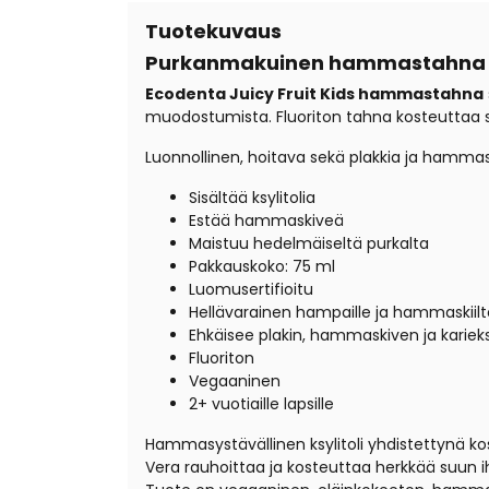
Tuotekuvaus
Purkanmakuinen hammastahna l
Ecodenta Juicy Fruit Kids hammastahna
muodostumista. Fluoriton tahna kosteuttaa
Luonnollinen, hoitava sekä plakkia ja hamma
Sisältää ksylitolia
Estää hammaskiveä
Maistuu hedelmäiseltä purkalta
Pakkauskoko: 75 ml
Luomusertifioitu
Hellävarainen hampaille ja hammaskiilt
Ehkäisee plakin, hammaskiven ja kari
Fluoriton
Vegaaninen
2+ vuotiaille lapsille
Hammasystävällinen ksylitoli yhdistettynä k
Vera rauhoittaa ja kosteuttaa herkkää suun ih