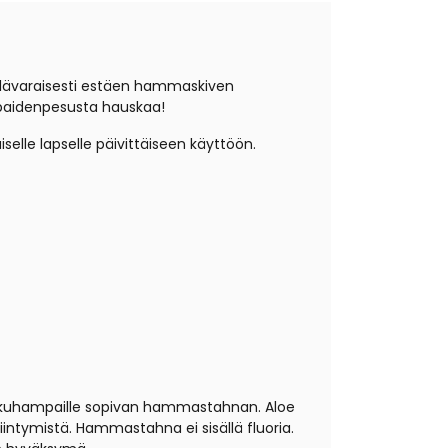
hellävaraisesti estäen hammaskiven
paidenpesusta hauskaa!
lle lapselle päivittäiseen käyttöön.
pikkuhampaille sopivan hammastahnan. Aloe
iintymistä. Hammastahna ei sisällä fluoria.