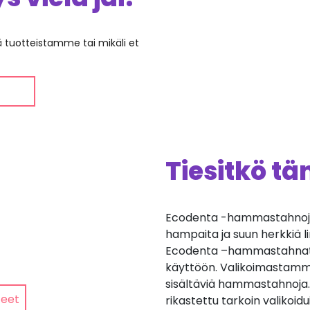
ää tuotteistamme tai mikäli et
Tiesitkö t
Ecodenta -hammastahnojen
hampaita ja suun herkkiä l
Ecodenta –hammastahnat s
käyttöön. Valikoimastamme 
sisältäviä hammastahnoj
teet
rikastettu tarkoin valikoidui