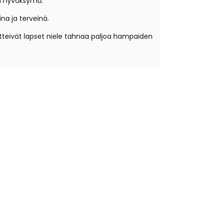
n hyväksymä.
na ja terveinä.
tteivät lapset niele tahnaa paljoa hampaiden