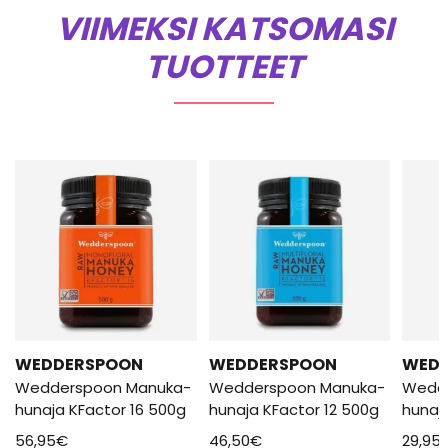
VIIMEKSI KATSOMASI
TUOTTEET
WEDDERSPOON
WEDDERSPOON
WED
Wedderspoon Manuka-
Wedderspoon Manuka-
Wedd
hunaja KFactor 16 500g
hunaja KFactor 12 500g
hunaj
56,95
€
46,50
€
29,95