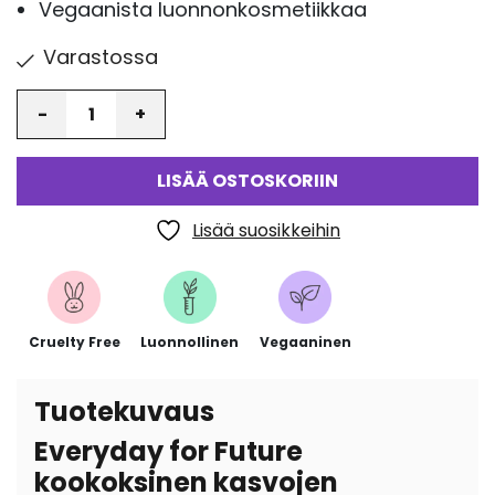
Vegaanista luonnonkosmetiikkaa
Varastossa
Määrä
LISÄÄ OSTOSKORIIN
Lisää suosikkeihin
Cruelty Free
Luonnollinen
Vegaaninen
Tuotekuvaus
Everyday for Future
kookoksinen kasvojen