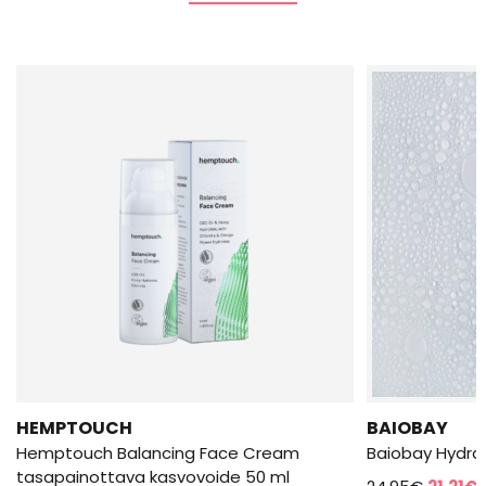
HEMPTOUCH
BAIOBAY
Hemptouch Balancing Face Cream
Baiobay Hydra
tasapainottava kasvovoide 50 ml
Alkupe
N