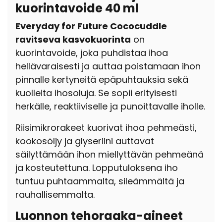
kuorintavoide 40 ml
Everyday for Future Cococuddle
ravitseva kasvokuorinta
on
kuorintavoide, joka puhdistaa ihoa
hellävaraisesti ja auttaa poistamaan ihon
pinnalle kertyneitä epäpuhtauksia sekä
kuolleita ihosoluja. Se sopii erityisesti
herkälle, reaktiiviselle ja punoittavalle iholle.
Riisimikrorakeet kuorivat ihoa pehmeästi,
kookosöljy ja glyseriini auttavat
säilyttämään ihon miellyttävän pehmeänä
ja kosteutettuna. Lopputuloksena iho
tuntuu puhtaammalta, sileämmältä ja
rauhallisemmalta.
Luonnon tehoraaka-aineet