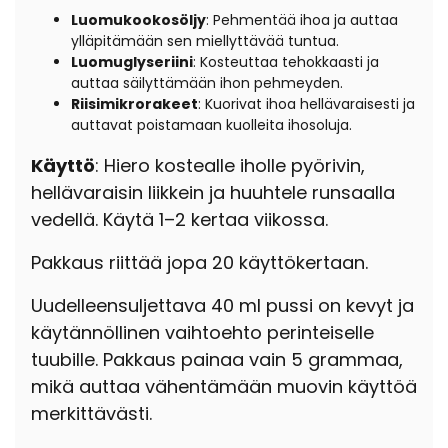
Luomukookosöljy
: Pehmentää ihoa ja auttaa
ylläpitämään sen miellyttävää tuntua.
Luomuglyseriini
: Kosteuttaa tehokkaasti ja
auttaa säilyttämään ihon pehmeyden.
Riisimikrorakeet
: Kuorivat ihoa hellävaraisesti ja
auttavat poistamaan kuolleita ihosoluja.
Käyttö
: Hiero kostealle iholle pyörivin,
hellävaraisin liikkein ja huuhtele runsaalla
vedellä. Käytä 1–2 kertaa viikossa.
Pakkaus riittää jopa 20 käyttökertaan.
Uudelleensuljettava 40 ml pussi on kevyt ja
käytännöllinen vaihtoehto perinteiselle
tuubille. Pakkaus painaa vain 5 grammaa,
mikä auttaa vähentämään muovin käyttöä
merkittävästi.