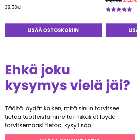
24,95
€
21,21
€
38,50
€
hinta
h
oli:
o
Arvostelu
24,95€
2
tuotteesta:
5.00
/ 5
LISÄÄ OSTOSKORIIN
LIS
Ehkä joku
kysymys vielä jäi?
Täältä löydät kaiken, mitä sinun tarvitsee
tietää tuotteistamme tai mikäli et löydä
tarvitsemaasi tietoa, kysy lisää.