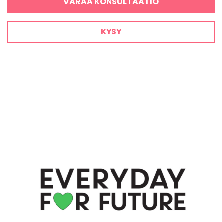
VARAA KONSULTAATIO
KYSY