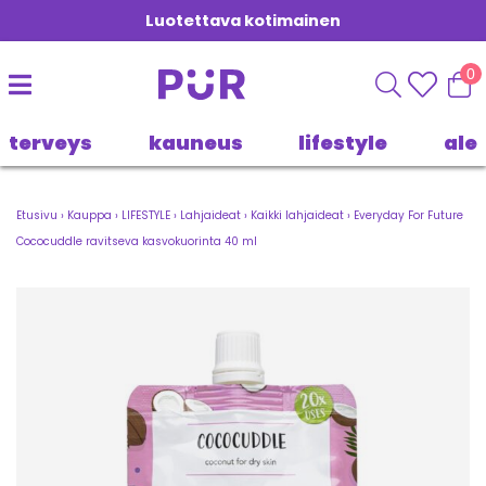
Luotettava kotimainen
0
terveys
kauneus
lifestyle
ale
Etusivu
›
Kauppa
›
LIFESTYLE
›
Lahjaideat
›
Kaikki lahjaideat
›
Everyday For Future
Cococuddle ravitseva kasvokuorinta 40 ml