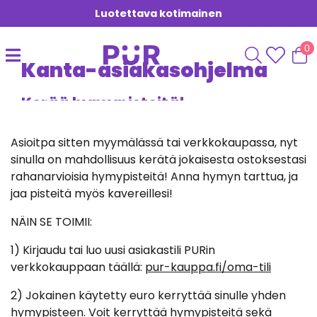
Luotettava kotimainen
0
Kanta-asiakasohjelma
Kerää hymypisteitä!
Asioitpa sitten myymälässä tai verkkokaupassa, nyt
sinulla on mahdollisuus kerätä jokaisesta ostoksestasi
rahanarvioisia hymypisteitä! Anna hymyn tarttua, ja
jaa pisteitä myös kavereillesi!
NÄIN SE TOIMII:
1) Kirjaudu tai luo uusi asiakastili PURin
verkkokauppaan täällä:
pur-kauppa.fi/oma-tili
2) Jokainen käytetty euro kerryttää sinulle yhden
hymypisteen. Voit kerryttää hymypisteitä sekä