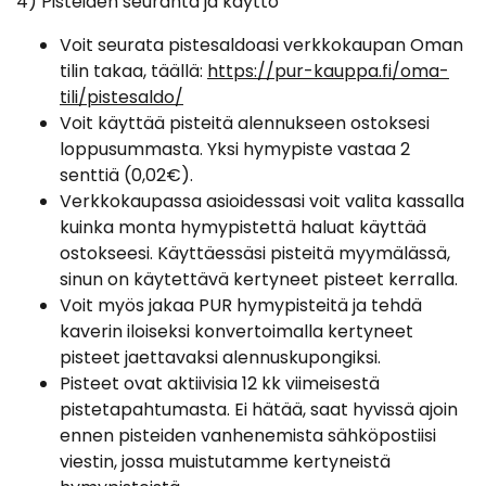
4) Pisteiden seuranta ja käyttö
Voit seurata pistesaldoasi verkkokaupan Oman
tilin takaa, täällä:
https://pur-kauppa.fi/oma-
tili/pistesaldo/
Voit käyttää pisteitä alennukseen ostoksesi
loppusummasta. Yksi hymypiste vastaa 2
senttiä (0,02€).
Verkkokaupassa asioidessasi voit valita kassalla
kuinka monta hymypistettä haluat käyttää
ostokseesi. Käyttäessäsi pisteitä myymälässä,
sinun on käytettävä kertyneet pisteet kerralla.
Voit myös jakaa PUR hymypisteitä ja tehdä
kaverin iloiseksi konvertoimalla kertyneet
pisteet jaettavaksi alennuskupongiksi.
Pisteet ovat aktiivisia 12 kk viimeisestä
pistetapahtumasta. Ei hätää, saat hyvissä ajoin
ennen pisteiden vanhenemista sähköpostiisi
viestin, jossa muistutamme kertyneistä