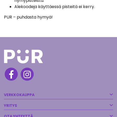
hymypisteistä.
Alekoodeja käyttäessä pisteitä ei kerry.
PUR – puhdasta hymyä!
VERKKOKAUPPA
YRITYS
OTA YHTEYTTÄ