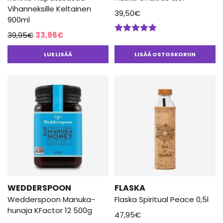
Vihanneksille Keltainen
39,50
€
900ml
Alkuperäinen
Nykyinen
39,95
€
33,96
€
Arvostelu
hinta
hinta
tuotteesta:
LUE LISÄÄ
LISÄÄ OSTOSKORIIN
5.00
/ 5
oli:
on:
39,95€.
33,96€.
WEDDERSPOON
FLASKA
Wedderspoon Manuka-
Flaska Spiritual Peace 0,5l
hunaja KFactor 12 500g
47,95
€