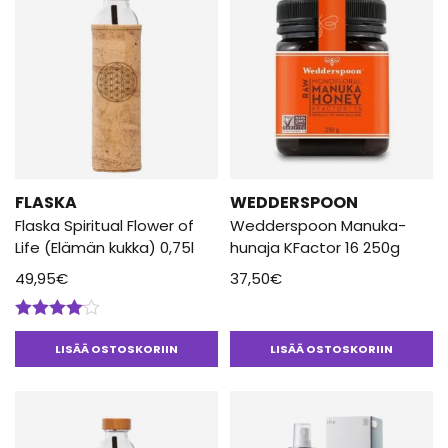
FLASKA
WEDDERSPOON
Flaska Spiritual Flower of
Wedderspoon Manuka-
Life (Elämän kukka) 0,75l
hunaja KFactor 16 250g
49,95
€
37,50
€
Arvostelu
tuotteesta:
LISÄÄ OSTOSKORIIN
LISÄÄ OSTOSKORIIN
4.00
/ 5