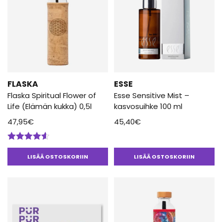
FLASKA
ESSE
Flaska Spiritual Flower of
Esse Sensitive Mist –
Life (Elämän kukka) 0,5l
kasvosuihke 100 ml
47,95
€
45,40
€
Arvostelu
tuotteesta:
LISÄÄ OSTOSKORIIN
LISÄÄ OSTOSKORIIN
4.50
/ 5
Tällä
tuotteella
on
useampi