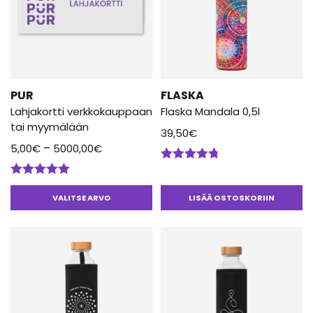
muunnelma.
Voit
tehdä
valinnat
tuotteen
sivulla.
PUR
FLASKA
Lahjakortti verkkokauppaan
Flaska Mandala 0,5l
tai myymälään
39,50
€
Hintaluokka:
–
5,00
€
5000,00
€
5,00€
Arvostelu
-
tuotteesta:
Arvostelu
4.67
/ 5
5000,00€
tuotteesta:
VALITSE ARVO
LISÄÄ OSTOSKORIIN
5.00
/ 5