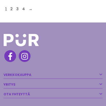
1
2
3
4
→
VERKKOKAUPPA
YRITYS
OTA YHTEYTTÄ