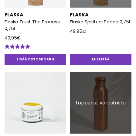
FLASKA
FLASKA
Flaska Trust The Process
Flaska Spiritual Peace 0,75l
0,75l
49,95
€
49,95
€
Arvostelu
tuotteesta:
LISÄÄ OSTOSKORIIN
LUE LISÄÄ
5.00
/ 5
Loppunut varastosta