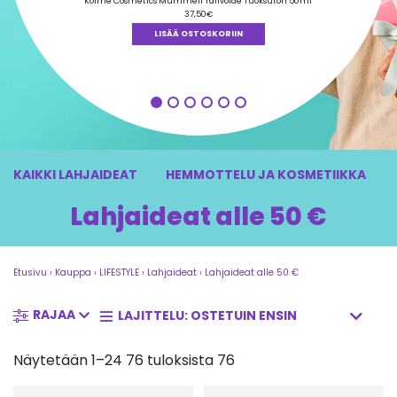
tuotteesta:
Kolme Cosmetics Mummeli Talivoide Tuoksuton 50ml
5.00
/ 5
37,50
€
LISÄÄ OSTOSKORIIN
KAIKKI LAHJAIDEAT
HEMMOTTELU JA KOSMETIIKKA
Lahjaideat alle 50 €
Etusivu
›
Kauppa
›
LIFESTYLE
›
Lahjaideat
›
Lahjaideat alle 50 €
RAJAA
Näytetään 1–24 76 tuloksista 76