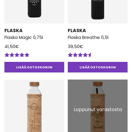
FLASKA
FLASKA
Flaska Magic 0,75l
Flaska Breathe 0,5l
41,50
€
39,50
€
Arvostelu
Arvostelu
tuotteesta:
tuotteesta:
LISÄÄ OSTOSKORIIN
LISÄÄ OSTOSKORIIN
5.00
/ 5
4.50
/ 5
Loppunut varastosta