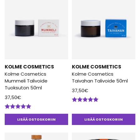
KOLME COSMETICS
KOLME COSMETICS
Kolme Cosmetics
Kolme Cosmetics
Mummeli Talivoide
Taivahan Talivoide 50ml
Tuoksuton 50ml
37,50
€
37,50
€
Arvostelu
tuotteesta:
Arvostelu
5.00
/ 5
tuotteesta:
LISÄÄ OSTOSKORIIN
LISÄÄ OSTOSKORIIN
5.00
/ 5