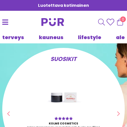
Luotettava kotimainen
0
terveys
kauneus
lifestyle
ale
SUOSIKIT
Edellinen
Seu
KOLME COSMETICS
Arvostelu