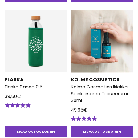
38,95€.
33,11€.
FLASKA
KOLME COSMETICS
Flaska Dance 0,5l
Kolme Cosmetics Ikiakka
Siankärsämö Taliseerumi
39,50
€
30ml
49,95
€
Arvostelu
tuotteesta:
5.00
/ 5
Arvostelu
tuotteesta:
LISÄÄ OSTOSKORIIN
LISÄÄ OSTOSKORIIN
5.00
/ 5