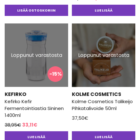
Arvostelu
hinta
hinta
tuotteesta:
LISÄÄ OSTOSKORIIN
LUE LISÄÄ
5.00
/ 5
oli:
on:
38,95€.
33,11€.
Loppunut varastosta
Loppunut varastosta
-15%
KEFIRKO
KOLME COSMETICS
Kefirko Kefir
Kolme Cosmetics Talikeijo
Fermentointiastia Sininen
Pihkatalivoide 50ml
1400ml
37,50
€
Alkuperäinen
Nykyinen
38,95
€
33,11
€
hinta
hinta
LUE LISÄÄ
LUE LISÄÄ
oli:
on: