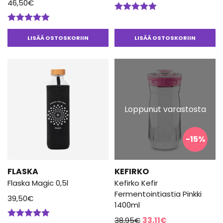
46,50
€
Arvostelu
tuotteesta:
Arvostelu
5.00
/ 5
tuotteesta:
LISÄÄ OSTOSKORIIN
LISÄÄ OSTOSKORIIN
5.00
/ 5
Loppunut varastosta
-15%
FLASKA
KEFIRKO
Flaska Magic 0,5l
Kefirko Kefir
Fermentointiastia Pinkki
39,50
€
1400ml
Alkuperäinen
Nykyinen
38,95
€
33,11
€