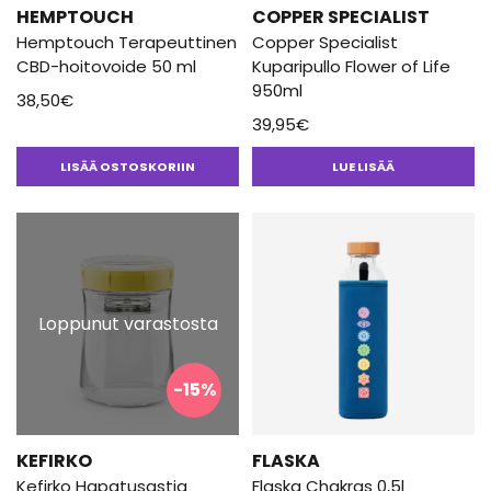
HEMPTOUCH
COPPER SPECIALIST
Hemptouch Terapeuttinen
Copper Specialist
CBD-hoitovoide 50 ml
Kuparipullo Flower of Life
950ml
38,50
€
39,95
€
LISÄÄ OSTOSKORIIN
LUE LISÄÄ
Loppunut varastosta
-15%
KEFIRKO
FLASKA
Kefirko Hapatusastia
Flaska Chakras 0,5l