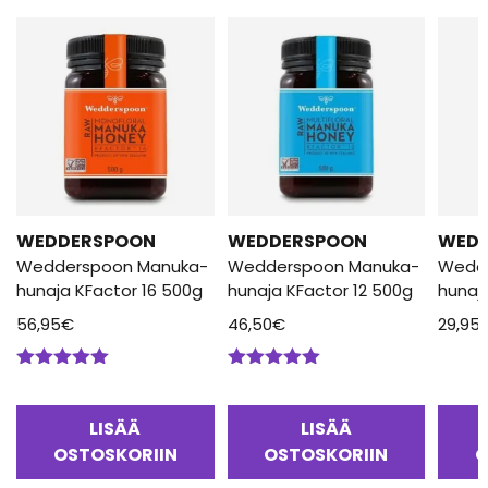
WEDDERSPOON
WEDDERSPOON
WED
Wedderspoon Manuka-
Wedderspoon Manuka-
Wedd
hunaja KFactor 16 500g
hunaja KFactor 12 500g
hunaj
56,95
€
46,50
€
29,95
Arvostelu
Arvostelu
tuotteesta:
tuotteesta:
5.00
/ 5
5.00
/ 5
LISÄÄ
LISÄÄ
OSTOSKORIIN
OSTOSKORIIN
O