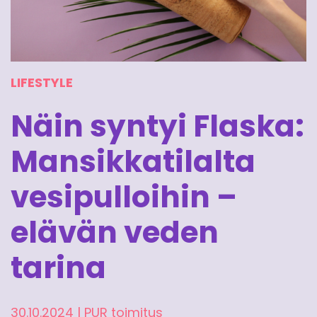
LIFESTYLE
Näin syntyi Flaska:
Mansikkatilalta
vesipulloihin –
elävän veden
tarina
30.10.2024
|
PUR toimitus