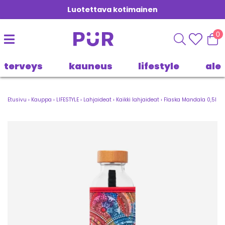
Luotettava kotimainen
0
terveys
kauneus
lifestyle
ale
Etusivu
›
Kauppa
›
LIFESTYLE
›
Lahjaideat
›
Kaikki lahjaideat
›
Flaska Mandala 0,5l