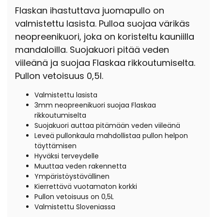
Flaskan ihastuttava juomapullo on
valmistettu lasista. Pulloa suojaa värikäs
neopreenikuori, joka on koristeltu kauniilla
mandaloilla. Suojakuori pitää veden
viileänä ja suojaa Flaskaa rikkoutumiselta.
Pullon vetoisuus 0,5l.
Valmistettu lasista
3mm neopreenikuori suojaa Flaskaa
rikkoutumiselta
Suojakuori auttaa pitämään veden viileänä
Leveä pullonkaula mahdollistaa pullon helpon
täyttämisen
Hyväksi terveydelle
Muuttaa veden rakennetta
Ympäristöystävällinen
Kierrettävä vuotamaton korkki
Pullon vetoisuus on 0,5L
Valmistettu Sloveniassa