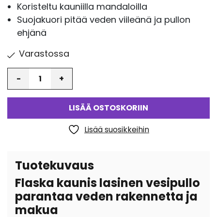
Koristeltu kauniilla mandaloilla
Suojakuori pitää veden viileänä ja pullon
ehjänä
Varastossa
Määrä
LISÄÄ OSTOSKORIIN
Lisää suosikkeihin
Tuotekuvaus
Flaska kaunis lasinen vesipullo
parantaa veden rakennetta ja
makua