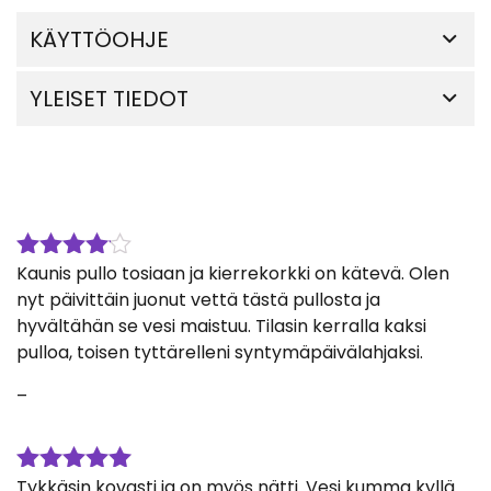
KÄYTTÖOHJE
YLEISET TIEDOT
Kaunis pullo tosiaan ja kierrekorkki on kätevä. Olen
Arvostelu
tuotteesta:
nyt päivittäin juonut vettä tästä pullosta ja
4
/ 5
hyvältähän se vesi maistuu. Tilasin kerralla kaksi
pulloa, toisen tyttärelleni syntymäpäivälahjaksi.
–
Tykkäsin kovasti ja on myös nätti. Vesi kumma kyllä
Arvostelu