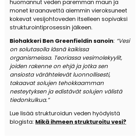
huomannut veden paremman maun ja
monet kraanavettä aiemmin vieroksuneet
kokevat vesijohtoveden itselleen sopivaksi
strukturointiprosessin jälkeen.
Biohakkeri Ben Greenfieldin sanoin
:
“Vesi
on solutasolla läsnä kaikissa
organismeissa. Teoriassa vesimolekyylit,
joiden rakenne on ehjä ja jotka sen
ansiosta värähtelevät luonnollisesti,
takaavat solujen tehokkaamman
nesteytyksen ja edistävät solujen välistä
tiedonkulkua.”
Lue lisää strukturoidun veden hyödyistä
blogista:
Mikä ihmeen strukturoitu vesi?