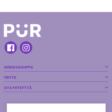
VERKKOKAUPPA
YRITYS
OTA YHTEYTTÄ