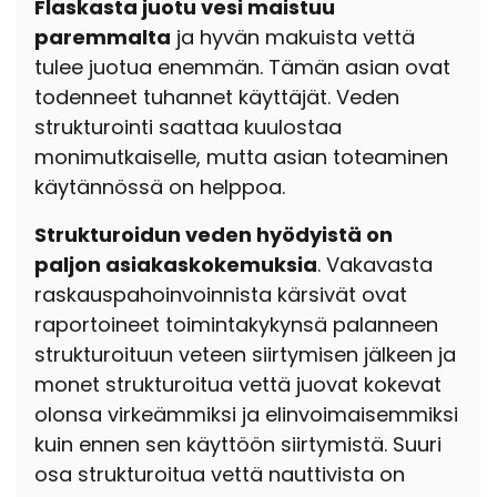
Flaskasta juotu vesi maistuu
paremmalta
ja hyvän makuista vettä
tulee juotua enemmän. Tämän asian ovat
todenneet tuhannet käyttäjät. Veden
strukturointi saattaa kuulostaa
monimutkaiselle, mutta asian toteaminen
käytännössä on helppoa.
Strukturoidun veden hyödyistä on
paljon asiakaskokemuksia
. Vakavasta
raskauspahoinvoinnista kärsivät ovat
raportoineet toimintakykynsä palanneen
strukturoituun veteen siirtymisen jälkeen ja
monet strukturoitua vettä juovat kokevat
olonsa virkeämmiksi ja elinvoimaisemmiksi
kuin ennen sen käyttöön siirtymistä. Suuri
osa strukturoitua vettä nauttivista on