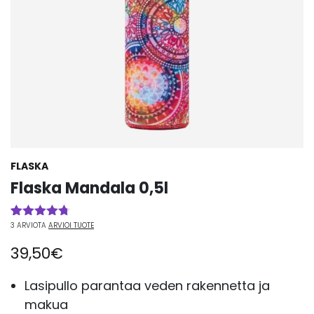
FLASKA
Flaska Mandala 0,5l
3
ARVIOTA
ARVIOI TUOTE
Arvio
3
4.67
5:stä
39,50
€
perustuen
asiakkaan
arvotukseen.
Lasipullo parantaa veden rakennetta ja
makua