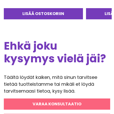
Arvostelu
Arvostelu
tuotteesta:
tuotteesta:
5.00
/ 5
5.00
/ 5
LISÄÄ OSTOSKORIIN
LIS
Ehkä joku
kysymys vielä jäi?
Täältä löydät kaiken, mitä sinun tarvitsee
tietää tuotteistamme tai mikäli et löydä
tarvitsemaasi tietoa, kysy lisää.
VARAA KONSULTAATIO