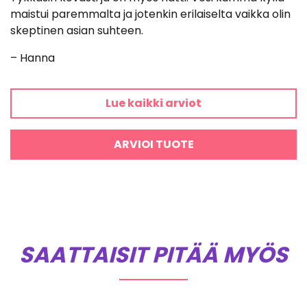
tuotteesta:
maistui paremmalta ja jotenkin erilaiselta vaikka olin
5
/ 5
skeptinen asian suhteen.
– Hanna
Lue kaikki arviot
ARVIOI TUOTE
SAATTAISIT PITÄÄ MYÖS