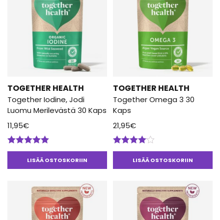
TOGETHER HEALTH
TOGETHER HEALTH
Together Iodine, Jodi
Together Omega 3 30
Luomu Merilevästä 30 Kaps
Kaps
11,95
€
21,95
€
Arvostelu
Arvostelu
tuotteesta:
tuotteesta:
LISÄÄ OSTOSKORIIN
LISÄÄ OSTOSKORIIN
5.00
/ 5
4.00
/ 5