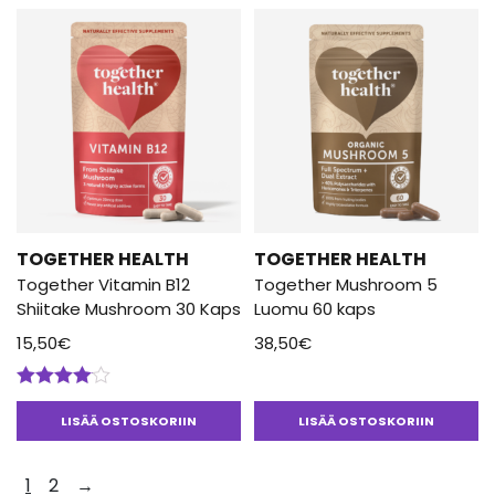
TOGETHER HEALTH
TOGETHER HEALTH
Together Vitamin B12
Together Mushroom 5
Shiitake Mushroom 30 Kaps
Luomu 60 kaps
15,50
€
38,50
€
Arvostelu
tuotteesta:
LISÄÄ OSTOSKORIIN
LISÄÄ OSTOSKORIIN
4.00
/ 5
1
2
→