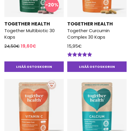
-20%
TOGETHER HEALTH
TOGETHER HEALTH
Together Multibiotic 30
Together Curcumin
Kaps
Complex 30 Kaps
Alkuperäinen
Nykyinen
24,50
€
19,60
€
15,95
€
hinta
hinta
oli:
on:
Arvostelu
24,50€.
19,60€.
tuotteesta:
LISÄÄ OSTOSKORIIN
LISÄÄ OSTOSKORIIN
5.00
/ 5