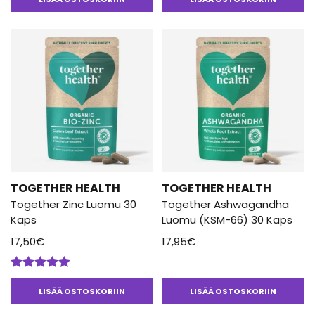
4.00
/ 5
5.00
/ 5
TOGETHER HEALTH
TOGETHER HEALTH
Together Zinc Luomu 30
Together Ashwagandha
Kaps
Luomu (KSM-66) 30 Kaps
17,50
€
17,95
€
Arvostelu
tuotteesta:
LISÄÄ OSTOSKORIIN
LISÄÄ OSTOSKORIIN
5.00
/ 5