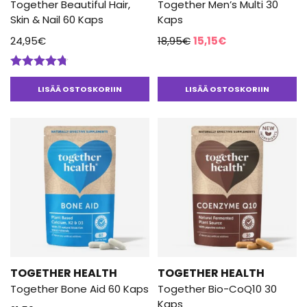
Together Beautiful Hair,
Together Men’s Multi 30
Skin & Nail 60 Kaps
Kaps
Alkuperäinen
Nykyinen
24,95
€
18,95
€
15,15
€
hinta
hinta
oli:
on:
Arvostelu
18,95€.
15,15€.
tuotteesta:
LISÄÄ OSTOSKORIIN
LISÄÄ OSTOSKORIIN
4.67
/ 5
TOGETHER HEALTH
TOGETHER HEALTH
Together Bone Aid 60 Kaps
Together Bio-CoQ10 30
Kaps