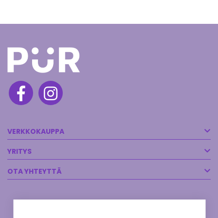
VERKKOKAUPPA
YRITYS
OTA YHTEYTTÄ