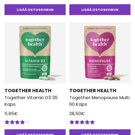
Arvostelu
tuotteesta:
LISÄÄ OSTOSKORIIN
LISÄÄ OSTOSKORIIN
5.00
/ 5
TOGETHER HEALTH
TOGETHER HEALTH
Together Vitamin D3 30
Together Menopause Multi
Kaps
60 Kaps
11,95
€
28,50
€
Arvostelu
Arvostelu
tuotteesta:
tuotteesta:
LISÄÄ OSTOSKORIIN
LISÄÄ OSTOSKORIIN