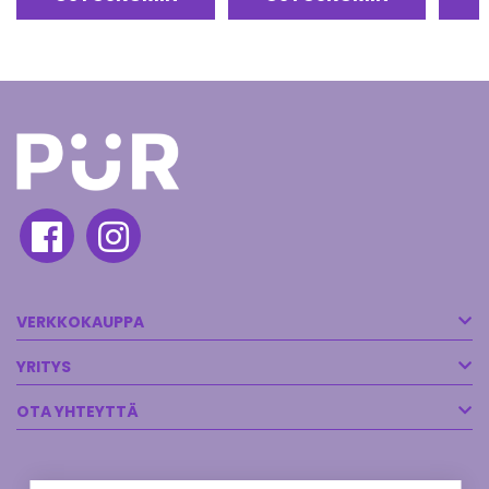
VERKKOKAUPPA
YRITYS
OTA YHTEYTTÄ