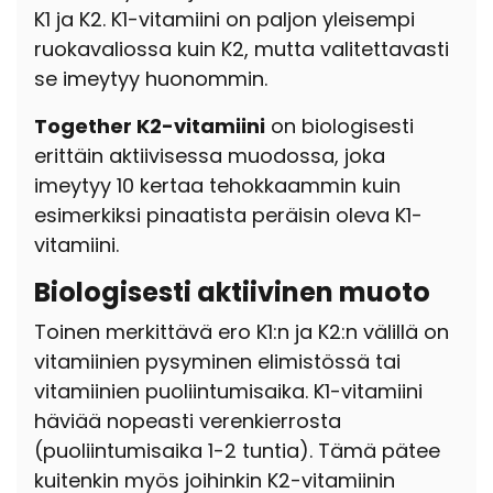
K1 ja K2. K1-vitamiini on paljon yleisempi
ruokavaliossa kuin K2, mutta valitettavasti
se imeytyy huonommin.
Together K2-vitamiini
on biologisesti
erittäin aktiivisessa muodossa, joka
imeytyy 10 kertaa tehokkaammin kuin
esimerkiksi pinaatista peräisin oleva K1-
vitamiini.
Biologisesti aktiivinen muoto
Toinen merkittävä ero K1:n ja K2:n välillä on
vitamiinien pysyminen elimistössä tai
vitamiinien puoliintumisaika. K1-vitamiini
häviää nopeasti verenkierrosta
(puoliintumisaika 1-2 tuntia). Tämä pätee
kuitenkin myös joihinkin K2-vitamiinin