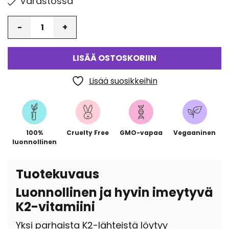
Varastossa
Määrä
LISÄÄ OSTOSKORIIN
Lisää suosikkeihin
100%
Cruelty Free
GMO-vapaa
Vegaaninen
luonnollinen
Tuotekuvaus
Luonnollinen ja hyvin imeytyvä
K2-vitamiini
Yksi parhaista K2-lähteistä löytyy