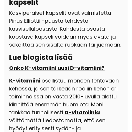
kapselit
Kasviperäiset kapselit ovat valmistettu
Pinus Elliottii -puusta tehdystä
kasviselluloosasta. Kahdesta osasta
koostuva kapseli voidaan myös avata ja
sekoittaa sen sisältö ruokaan tai juomaan.
Lue blogista lisää
Onko K-vitamiini uusi D-vitamiini?
K-vitamiini
osallistuu moneen tehtävään
kehossa, ja sen tärkeään rooliin kehon eri
toiminnoissa on vasta 2010-luvulla alettu
kiinnittää enemmän huomiota. Moni
tankkaa tunnollisesti
D-vitamiinia
välttämättä tiedostamatta, että sen
hyödyt erityisesti sydän- ja