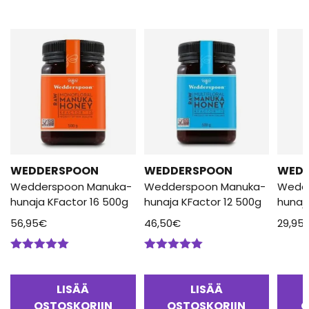
WEDDERSPOON
WEDDERSPOON
WED
Wedderspoon Manuka-
Wedderspoon Manuka-
Wedd
hunaja KFactor 16 500g
hunaja KFactor 12 500g
hunaj
56,95
€
46,50
€
29,95
Arvostelu
Arvostelu
tuotteesta:
tuotteesta:
5.00
/ 5
5.00
/ 5
LISÄÄ
LISÄÄ
OSTOSKORIIN
OSTOSKORIIN
O