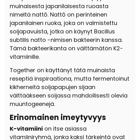
muinaisesta japanilaisesta ruoasta
nimeltä nattō. Nattō on perinteinen
japanilainen ruoka, joka on valmistettu
soijapavuista, jotka on käynyt Bacillus
subtilis natto -nimisen bakteerin kanssa.
Tämä bakteerikanta on välttämätön K2-
vitamiinille.
Together on käyttänyt tätä muinaista
reseptiä inspiraationa, mutta fermentoinut
kikherneitä soijapapujen sijaan
välttääkseen soijassa mahdollisesti olevia
muuntogeenejä.
Erinomainen imeytyvyys
K-vitamiini
on itse asiassa
vitamiiniryhmä, jonka kaksi tärkeintä ovat