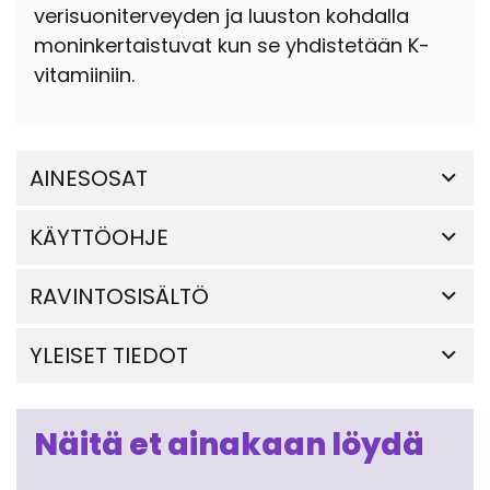
verisuoniterveyden ja luuston kohdalla
moninkertaistuvat kun se yhdistetään K-
vitamiiniin.
AINESOSAT
KÄYTTÖOHJE
RAVINTOSISÄLTÖ
YLEISET TIEDOT
Näitä et ainakaan löydä