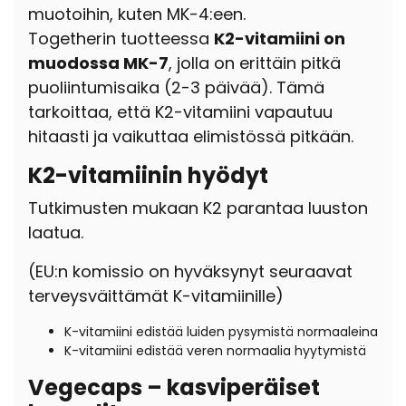
muotoihin, kuten MK-4:een.
Togetherin tuotteessa
K2-vitamiini on
muodossa MK-7
, jolla on erittäin pitkä
puoliintumisaika (2-3 päivää). Tämä
tarkoittaa, että K2-vitamiini
vapautuu
hitaasti ja vaikuttaa elimistössä pitkään.
K2-vitamiinin hyödyt
Tutkimusten mukaan K2 parantaa luuston
laatua.
(
EU:n komissio on hyväksynyt seuraavat
terveysväittämät K-vitamiinille)
K-vitamiini edistää luiden pysymistä normaaleina
K-vitamiini edistää veren normaalia hyytymistä
Vegecaps – kasviperäiset