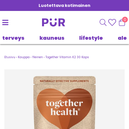
Luotettava kotimainen
0
terveys
kauneus
lifestyle
ale
Etusivu
›
Kauppa
›
Yleinen
›
Together Vitamin K2 30 Kaps