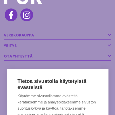
VERKKOKAUPPA
YRITYS
OTA YHTEYTTÄ
Tietoa sivustolla käytetyistä
evästeistä
Käytämme sivustollamme evästeitä
kerätäksemme ja analysoidaksemme sivuston
suorituskykyä ja käyttöä, tarjotaksemme
sosiaalisen median ominaisuuksia sekä