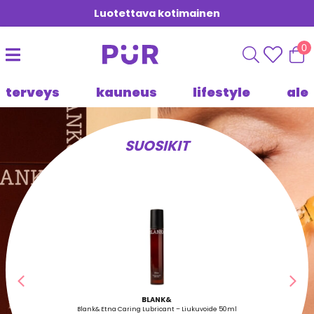
Luotettava kotimainen
0
terveys
kauneus
lifestyle
ale
SUOSIKIT
Edellinen
Seu
BLANK&
Blank& Etna Caring Lubricant – Liukuvoide 50ml