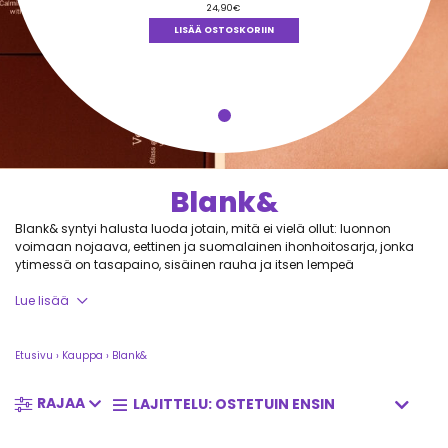
24,90
€
LISÄÄ OSTOSKORIIN
Blank&
Blank& syntyi halusta luoda jotain, mitä ei vielä ollut: luonnon
voimaan nojaava, eettinen ja suomalainen ihonhoitosarja, jonka
ytimessä on tasapaino, sisäinen rauha ja itsen lempeä
hyväksyminen.
Lue lisää
He nostavat CBD:n valokeilaan, koska se on poikkeuksellisen
monipuolinen kosmetiikan raaka-aine, josta on hyötyä lähes
jokaiselle ihotyypille.
Etusivu
›
Kauppa
›
Blank&
Blank& luo tuotteita ja kokemuksia, jotka tuntuvat henkilökohtaisilta,
RAJAA
lempeiltä ja tietoisilta valinnoilta.