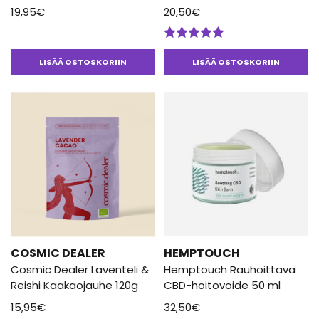
19,95
€
20,50
€
Arvostelu
tuotteesta:
LISÄÄ OSTOSKORIIN
LISÄÄ OSTOSKORIIN
5.00
/ 5
COSMIC DEALER
HEMPTOUCH
Cosmic Dealer Laventeli &
Hemptouch Rauhoittava
Reishi Kaakaojauhe 120g
CBD-hoitovoide 50 ml
15,95
€
32,50
€