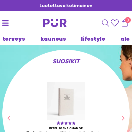
Luotettava kotimainen
0
terveys
kauneus
lifestyle
ale
SUOSIKIT
Edellinen
Seu
INTELLIGENT CHANGE
Arvostelu