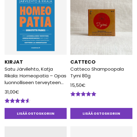
KIRJAT
CATTECO
Satu Järvilehto, Katja
Catteco Shampoopala
Rikala: Homeopatia – Opas
Tyrni 80g
luonnolliseen terveyteen
15,50
€
Uudistettu Painos
31,00
€
Arvostelu
tuotteesta:
Arvostelu
5.00
/ 5
tuotteesta:
LISÄÄ OSTOSKORIIN
LISÄÄ OSTOSKORIIN
4.50
/ 5