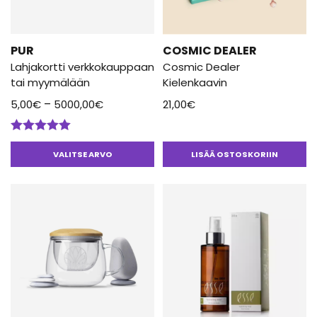
valinnat
tuotteen
sivulla.
PUR
COSMIC DEALER
Lahjakortti verkkokauppaan
Cosmic Dealer
tai myymälään
Kielenkaavin
Hintaluokka:
–
5,00
€
5000,00
€
21,00
€
5,00€
-
Arvostelu
5000,00€
tuotteesta:
VALITSE ARVO
LISÄÄ OSTOSKORIIN
5.00
/ 5