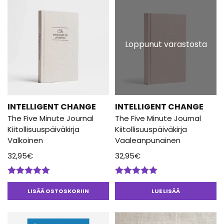
Loppunut varastosta
INTELLIGENT CHANGE
INTELLIGENT CHANGE
The Five Minute Journal
The Five Minute Journal
Kiitollisuuspäiväkirja
Kiitollisuuspäiväkirja
Valkoinen
Vaaleanpunainen
32,95
€
32,95
€
Arvostelu
Arvostelu
tuotteesta:
tuotteesta:
LISÄÄ OSTOSKORIIN
LUE LISÄÄ
4.90
/ 5
5.00
/ 5