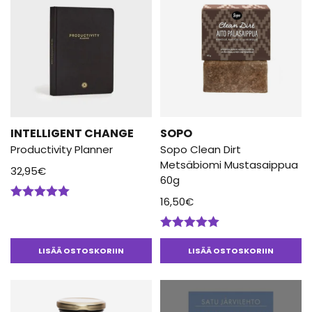
INTELLIGENT CHANGE
SOPO
Productivity Planner
Sopo Clean Dirt
Metsäbiomi Mustasaippua
32,95
€
60g
16,50
€
Arvostelu
tuotteesta:
5.00
/ 5
Arvostelu
tuotteesta:
LISÄÄ OSTOSKORIIN
LISÄÄ OSTOSKORIIN
5.00
/ 5