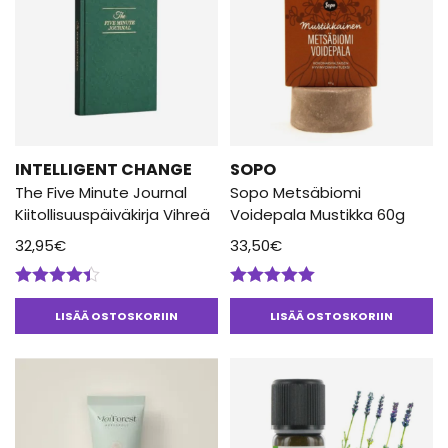
INTELLIGENT CHANGE
SOPO
The Five Minute Journal
Sopo Metsäbiomi
Kiitollisuuspäiväkirja Vihreä
Voidepala Mustikka 60g
32,95
€
33,50
€
Arvostelu
Arvostelu
tuotteesta:
tuotteesta:
LISÄÄ OSTOSKORIIN
LISÄÄ OSTOSKORIIN
4.33
/ 5
5.00
/ 5