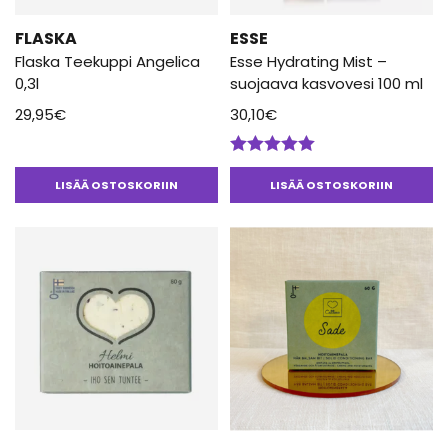
FLASKA
ESSE
Flaska Teekuppi Angelica
Esse Hydrating Mist –
0,3l
suojaava kasvovesi 100 ml
29,95
€
30,10
€
Arvostelu
tuotteesta:
LISÄÄ OSTOSKORIIN
LISÄÄ OSTOSKORIIN
5.00
/ 5