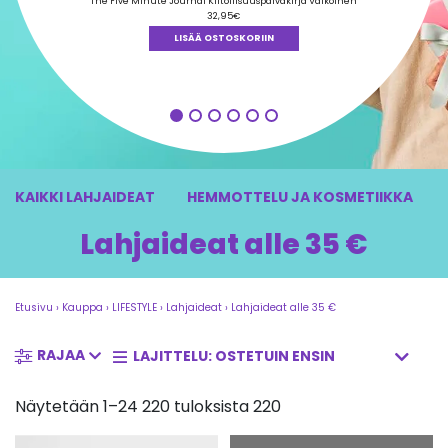
tuotteesta:
The Five Minute Journal Kiitollisuuspäiväkirja Valkoinen
4.90
/ 5
32,95
€
LISÄÄ OSTOSKORIIN
KAIKKI LAHJAIDEAT
HEMMOTTELU JA KOSMETIIKKA
Lahjaideat alle 35 €
Etusivu
›
Kauppa
›
LIFESTYLE
›
Lahjaideat
›
Lahjaideat alle 35 €
RAJAA
Näytetään 1–24 220 tuloksista 220