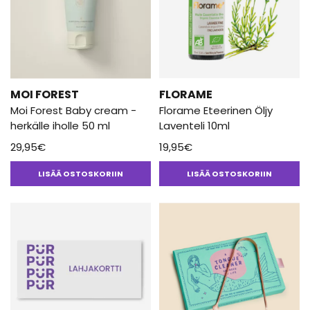
MOI FOREST
FLORAME
Moi Forest Baby cream -
Florame Eteerinen Öljy
herkälle iholle 50 ml
Laventeli 10ml
29,95
€
19,95
€
LISÄÄ OSTOSKORIIN
LISÄÄ OSTOSKORIIN
Tällä
tuotteella
on
useampi
muunnelma.
Voit
tehdä