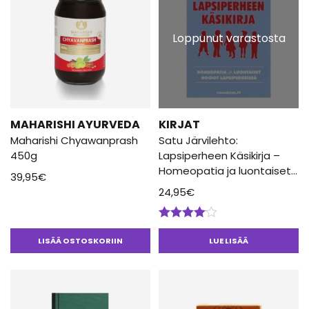
Loppunut varastosta
MAHARISHI AYURVEDA
KIRJAT
Maharishi Chyawanprash
Satu Järvilehto:
450g
Lapsiperheen Käsikirja –
Homeopatia ja luontaiset
39,95
€
hoidot lapsiperheissä
24,95
€
Arvostelu
tuotteesta:
LISÄÄ OSTOSKORIIN
LUE LISÄÄ
4.00
/ 5