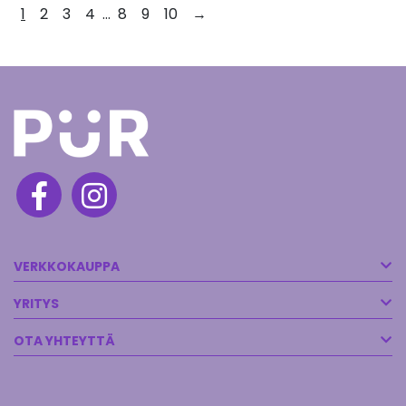
1
2
3
4
…
8
9
10
→
VERKKOKAUPPA
YRITYS
OTA YHTEYTTÄ