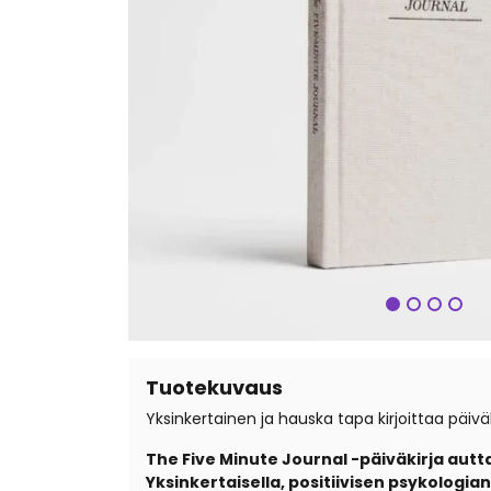
Seuraa
Tuotekuvaus
Yksinkertainen ja hauska tapa kirjoittaa päiväki
The Five Minute Journal -päiväkirja autt
Yksinkertaisella, positiivisen psykologian