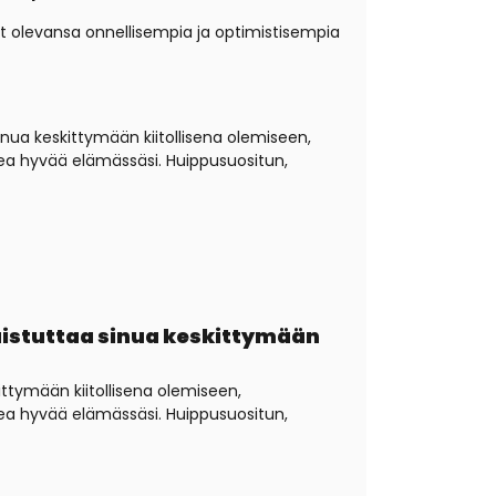
eet olevansa onnellisempia ja optimistisempia
nua keskittymään kiitollisena olemiseen,
kea hyvää elämässäsi. Huippusuositun,
muistuttaa sinua keskittymään
ittymään kiitollisena olemiseen,
kea hyvää elämässäsi. Huippusuositun,