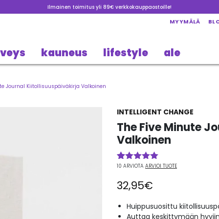
Ilmainen toimitus yli 89€ verkkokauppaostoille!
MYYMÄLÄ
BL
rveys
kauneus
lifestyle
ale
te Journal Kiitollisuuspäiväkirja Valkoinen
INTELLIGENT CHANGE
The Five Minute Jou
Valkoinen
10
ARVIOTA
ARVIOI TUOTE
Arvio
10
4.90
5:stä
32,95
€
perustuen
asiakkaan
arvotukseen.
Huippusuosittu kiitollisuusp
Auttaa keskittymään hyviin