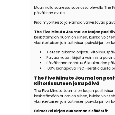
Maailmalla suuressa suosiossa olevalla The Fi
päiväkirjan avulla.
Pidä myönteistä ja elämää vahvistavaa päiväk
The Five Minute Journal on laajan positi
keskittämään huomion siihen, kuinka voit te
yksinkertaisen ja intuitiivisen päiväkirjan on 
Tieteen tukema ohjattu kiitollisuuspäiv
Päiväämätön, kirjoita vain niinä päivinä
Päiväkirjaan mahtuu 6 kuukauden päiv
100% biohajoava, FSC -sertifioidusta p
The Five Minute Journal on pos
kiitollisuuteen joka päivä
The Five Minute Journal on laajan positiivise
keskittämään huomion siihen, kuinka voit te
yksinkertaisen ja intuitiivisen päiväkirjan on 
Esimerkki kirjan aukeaman sisällöstä: