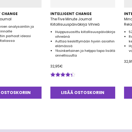
T CHANGE
INTELLIGENT CHANGE
INT
Journal
The Five Minute Journal
Mind
Kiitollisuuspäiväkirja Vihreä
Rela
unien analysointiin ja
innoille
Huippusuosittu kiitollisuuspäiväkirja
5
tiin parhaat ideasi
vihreänä
R
Italiassa
Auttaa keskittymään hyviin asioihin
k
elämässä
H
Yksinkertainen ja helppo tapa lisätä
v
onnellisuutta
32,9
32,95
€
Arvostelu
tuotteesta:
4.33
/ 5
 OSTOSKORIIN
LISÄÄ OSTOSKORIIN