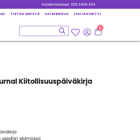
Puhelintilaukset: 029 3400 254
OGI
TIETOA MEISTÄ
VALMENNUS
LAHJAKORTTI
0
rnal Kiitollisuuspäiväkirja
äiväkirja
 asioihin elämässä