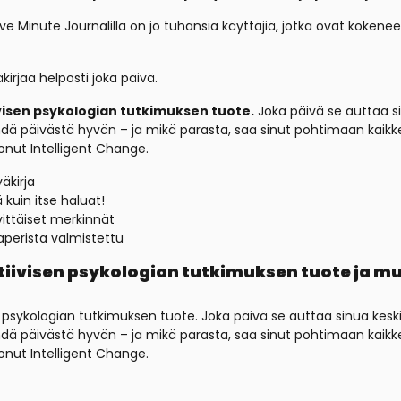
ve Minute Journalilla on jo tuhansia käyttäjiä, jotka ovat koken
irjaa helposti joka päivä.
ivisen psykologian tutkimuksen tuote.
Joka päivä se auttaa si
hdä päivästä hyvän – ja mikä parasta, saa sinut pohtimaan kaik
luonut Intelligent Change.
äkirja
 kuin itse haluat!
ittäiset merkinnät
aperista valmistettu
itiivisen psykologian tutkimuksen tuote ja 
n psykologian tutkimuksen tuote. Joka päivä se auttaa sinua kesk
hdä päivästä hyvän – ja mikä parasta, saa sinut pohtimaan kaik
luonut Intelligent Change.