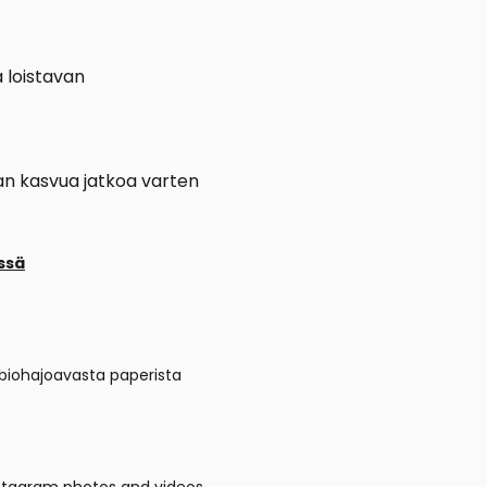
ä loistavan
aan kasvua jatkoa varten
ssä
 biohajoavasta paperista