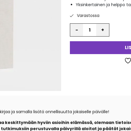
Yksinkertainen ja helppo ta
va
Varastossa
Määrä
LI
rjaa ja samalla lisätä onnellisuutta jokaiselle päivälle!
aa keskittymään hyviin asioihin elämässä, olemaan tietoises
 tutkimuksiin perustuvalla päivyrillä aloitat ja päätät jokai