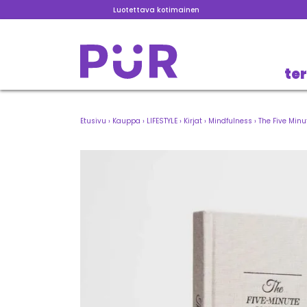
Luotettava kotimainen
te
Etusivu
›
Kauppa
›
LIFESTYLE
›
Kirjat
›
Mindfulness
›
The Five Minu