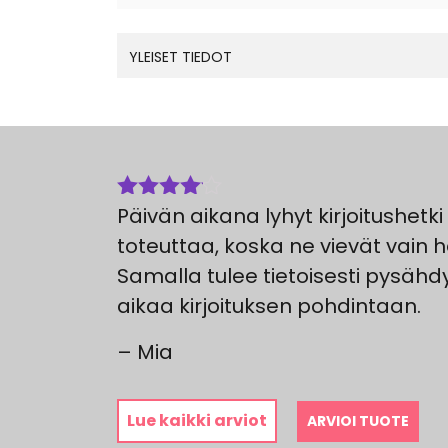
YLEISET TIEDOT
Päivän aikana lyhyt kirjoitushetk
Arvostelu
tuotteesta:
toteuttaa, koska ne vievät vain 
4
/ 5
Samalla tulee tietoisesti pysähd
aikaa kirjoituksen pohdintaan.
– Mia
Lue kaikki arviot
ARVIOI TUOTE