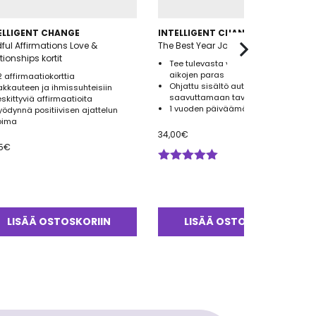
ELLIGENT CHANGE
INTELLIGENT CHANGE
ful Affirmations Love &
The Best Year Journal
tionships kortit
Tee tulevasta vuodesta kaikkien
aikojen paras
2 affirmaatiokorttia
Ohjattu sisältö auttaa
akkauteen ja ihmissuhteisiin
saavuttamaan tavoitteita
eskittyviä affirmaatioita
1 vuoden päiväämätön kalenteri
yödynnä positiivisen ajattelun
oima
34,00
€
5
€
Arvostelu
tuotteesta:
5.00
/ 5
LISÄÄ OSTOSKORIIN
LISÄÄ OSTOSKORIIN