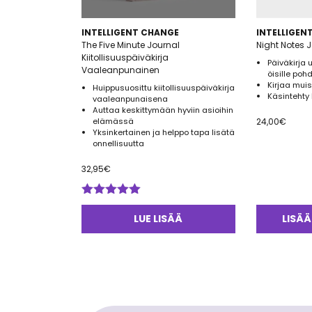
INTELLIGENT CHANGE
INTELLIGEN
The Five Minute Journal
Night Notes 
Kiitollisuuspäiväkirja
Päiväkirja 
Vaaleanpunainen
öisille pohd
Kirjaa muis
Huippusuosittu kiitollisuuspäiväkirja
Käsintehty 
vaaleanpunaisena
Auttaa keskittymään hyviin asioihin
elämässä
24,00
€
Yksinkertainen ja helppo tapa lisätä
onnellisuutta
32,95
€
Arvostelu
tuotteesta:
LUE LISÄÄ
LISÄÄ
5.00
/ 5