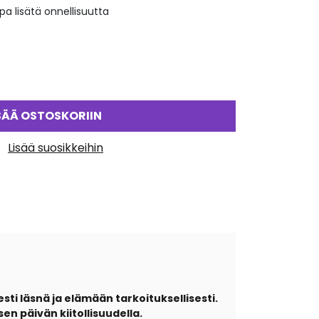
pa lisätä onnellisuutta
SÄÄ OSTOSKORIIN
Lisää suosikkeihin
ti läsnä ja elämään tarkoituksellisesti.
sen päivän kiitollisuudella.