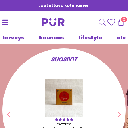
Luotettava kotimainen
0
terveys
kauneus
lifestyle
ale
SUOSIKIT
Edellinen
Seu
CATTECO
Arvostelu