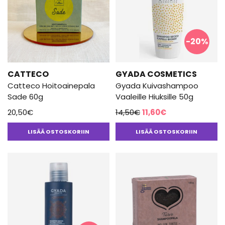
-20%
CATTECO
GYADA COSMETICS
Catteco Hoitoainepala
Gyada Kuivashampoo
Sade 60g
Vaaleille Hiuksille 50g
Alkuperäinen
Nykyinen
20,50
€
14,50
€
11,60
€
hinta
hinta
LISÄÄ OSTOSKORIIN
LISÄÄ OSTOSKORIIN
oli:
on:
14,50€.
11,60€.