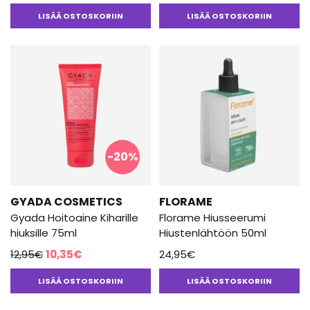
oli:
on:
LISÄÄ OSTOSKORIIN
LISÄÄ OSTOSKORIIN
11,95€.
9,55€.
-20%
GYADA COSMETICS
FLORAME
Gyada Hoitoaine Kiharille
Florame Hiusseerumi
hiuksille 75ml
Hiustenlähtöön 50ml
Alkuperäinen
Nykyinen
12,95
€
10,35
€
24,95
€
hinta
hinta
LISÄÄ OSTOSKORIIN
LISÄÄ OSTOSKORIIN
oli:
on:
12,95€.
10,35€.