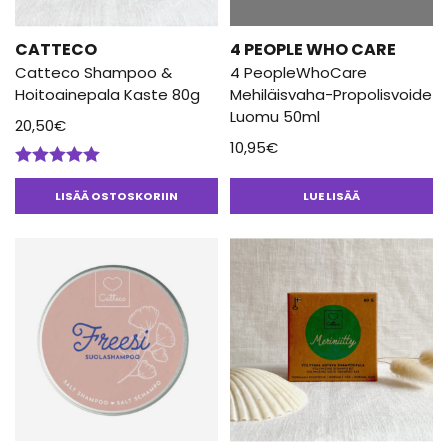
CATTECO
4 PEOPLE WHO CARE
Catteco Shampoo &
4 PeopleWhoCare
Hoitoainepala Kaste 80g
Mehiläisvaha-Propolisvoide
Luomu 50ml
20,50
€
10,95
€
Arvostelu
tuotteesta:
LISÄÄ OSTOSKORIIN
LUE LISÄÄ
5.00
/ 5