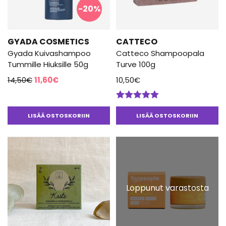
-20%
GYADA COSMETICS
CATTECO
Gyada Kuivashampoo
Catteco Shampoopala
Tummille Hiuksille 50g
Turve 100g
Alkuperäinen
Nykyinen
14,50
€
11,60
€
10,50
€
hinta
hinta
oli:
on:
Arvostelu
14,50€.
11,60€.
tuotteesta:
LISÄÄ OSTOSKORIIN
LISÄÄ OSTOSKORIIN
5.00
/ 5
Loppunut varastosta