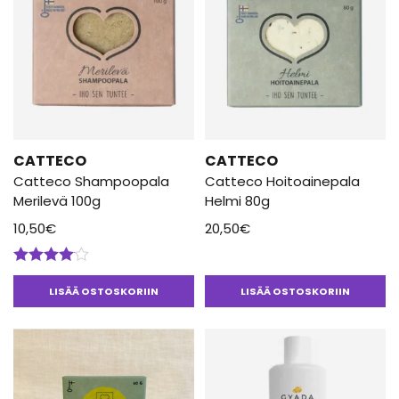
CATTECO
CATTECO
Catteco Shampoopala
Catteco Hoitoainepala
Merilevä 100g
Helmi 80g
10,50
€
20,50
€
Arvostelu
tuotteesta:
LISÄÄ OSTOSKORIIN
LISÄÄ OSTOSKORIIN
4.00
/ 5