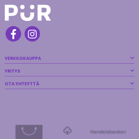
VERKKOKAUPPA
YRITYS
OTA YHTEYTTÄ