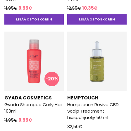
Alkuperäinen
Nykyinen
Alkuperäinen
Nykyinen
11,95
€
9,55
€
12,95
€
10,35
€
hinta
hinta
hinta
hinta
LISÄÄ OSTOSKORIIN
LISÄÄ OSTOSKORIIN
oli:
on:
oli:
on:
11,95€.
9,55€.
12,95€.
10,35€.
-20%
GYADA COSMETICS
HEMPTOUCH
Gyada Shampoo Curly Hair
Hemptouch Revive CBD
100ml
Scalp Treatment
hiuspohjaöljy 50 ml
Alkuperäinen
Nykyinen
11,95
€
9,55
€
hinta
hinta
32,50
€