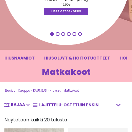
tuotteesta:
Catteco Shampoopala Tyrni 80g
5.00
/ 5
15,50
€
LISÄÄ OSTOSKORIIN
HIUSNAAMIOT
HIUSÖLJYT & HOITOTUOTTEET
HOIT
Matkakoot
Etusivu
›
Kauppa
›
KAUNEUS
›
Hiukset
›
Matkakoot
RAJAA
Näytetään kaikki 20 tulosta