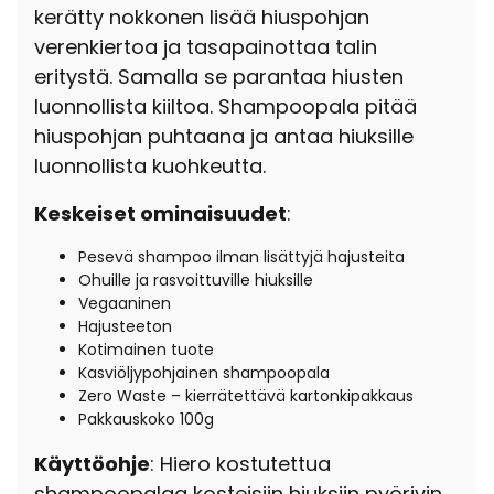
kerätty nokkonen lisää hiuspohjan
verenkiertoa ja tasapainottaa talin
eritystä. Samalla se parantaa hiusten
luonnollista kiiltoa. Shampoopala pitää
hiuspohjan puhtaana ja antaa hiuksille
luonnollista kuohkeutta.
Keskeiset ominaisuudet
:
Pesevä shampoo ilman lisättyjä hajusteita
Ohuille ja rasvoittuville hiuksille
Vegaaninen
Hajusteeton
Kotimainen tuote
Kasviöljypohjainen shampoopala
Zero Waste – kierrätettävä kartonkipakkaus
Pakkauskoko 100g
Käyttöohje
: Hiero kostutettua
shampoopalaa kosteisiin hiuksiin pyörivin