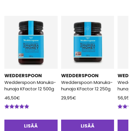
WEDDERSPOON
WEDDERSPOON
WED
Wedderspoon Manuka-
Wedderspoon Manuka-
Wedd
hunaja KFactor 12 500g
hunaja KFactor 12 250g
hunaj
46,50
€
29,95
€
56,95
Arvostelu
Arvos
tuotteesta:
tuotte
5.00
/ 5
5.00
/
LISÄÄ
LISÄÄ