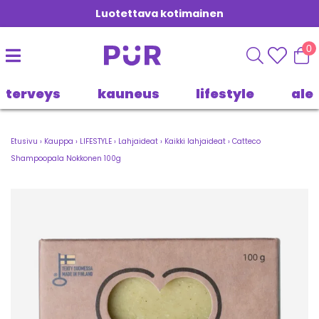
Luotettava kotimainen
0
terveys
kauneus
lifestyle
ale
Etusivu
›
Kauppa
›
LIFESTYLE
›
Lahjaideat
›
Kaikki lahjaideat
›
Catteco
Shampoopala Nokkonen 100g