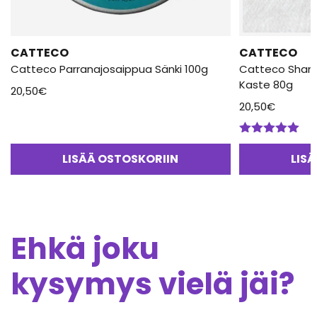
CATTECO
CATTECO
Catteco Parranajosaippua Sänki 100g
Catteco Sham
Kaste 80g
20,50
€
20,50
€
Arvostelu
tuotteesta:
LISÄÄ OSTOSKORIIN
LIS
5.00
/ 5
Ehkä joku
kysymys vielä jäi?