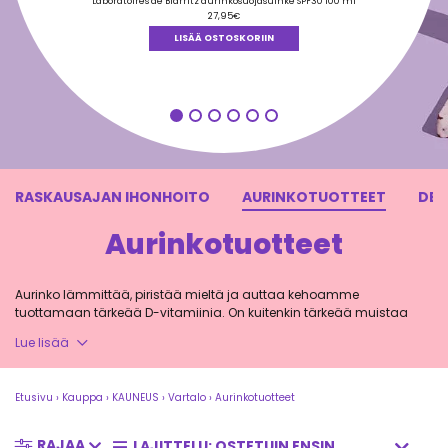
tuotteesta:
Laboratoires de Biarritz aurinkosuojasuihke SPF30 100 ml
5.00
/ 5
27,95
€
LISÄÄ OSTOSKORIIN
RASKAUSAJAN IHONHOITO
AURINKOTUOTTEET
DEO
Aurinkotuotteet
Aurinko lämmittää, piristää mieltä ja auttaa kehoamme
tuottamaan tärkeää D-vitamiinia. On kuitenkin tärkeää muistaa
suojautua hyvin liialta UV-säteilyltä. Tutustu tästä luonnollisiin ja
Lue lisää
laadukkaisiin aurinkotuotteisiin, joiden avulla nautit auringosta
turvallisemmin ja hoidat ihoa myös auringonoton jälkeen.
Etusivu
›
Kauppa
›
KAUNEUS
›
Vartalo
›
Aurinkotuotteet
RAJAA