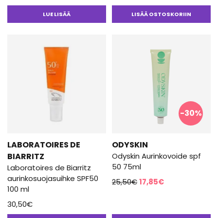
LUE LISÄÄ
LISÄÄ OSTOSKORIIN
-30%
LABORATOIRES DE
ODYSKIN
BIARRITZ
Odyskin Aurinkovoide spf
50 75ml
Laboratoires de Biarritz
aurinkosuojasuihke SPF50
Alkuperäinen
Nykyinen
25,50
€
17,85
€
100 ml
hinta
hinta
30,50
€
oli:
on:
25,50€.
17,85€.