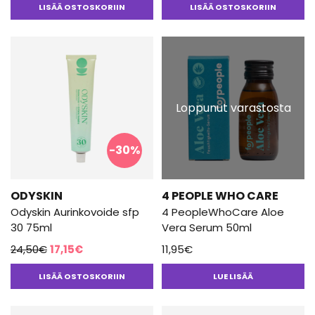
LISÄÄ OSTOSKORIIN
LISÄÄ OSTOSKORIIN
Loppunut varastosta
-30%
ODYSKIN
4 PEOPLE WHO CARE
Odyskin Aurinkovoide sfp
4 PeopleWhoCare Aloe
30 75ml
Vera Serum 50ml
Alkuperäinen
Nykyinen
24,50
€
17,15
€
11,95
€
hinta
hinta
LISÄÄ OSTOSKORIIN
LUE LISÄÄ
oli:
on:
24,50€.
17,15€.