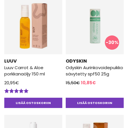
-30%
LUUV
ODYSKIN
Luuv Carrot & Aloe
Odyskin Aurinkovoidepuikko
porkkanaöljy 150 ml
sävytetty spf50 25g
Alkuperäinen
Nykyinen
20,95
€
15,50
€
10,85
€
hinta
hinta
oli:
on:
Arvostelu
15,50€.
10,85€.
tuotteesta:
LISÄÄ OSTOSKORIIN
LISÄÄ OSTOSKORIIN
5.00
/ 5