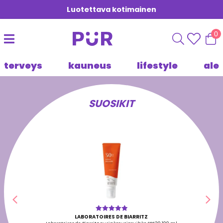
Luotettava kotimainen
0
terveys
kauneus
lifestyle
ale
SUOSIKIT
Edellinen
Seu
LABORATOIRES DE BIARRITZ
Arvostelu