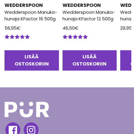
WEDDERSPOON
WEDDERSPOON
WED
Wedderspoon Manuka-
Wedderspoon Manuka-
Wedd
hunaja KFactor 16 500g
hunaja KFactor 12 500g
hunaj
56,95
€
46,50
€
29,95
Arvostelu
Arvostelu
tuotteesta:
tuotteesta:
5.00
/ 5
5.00
/ 5
LISÄÄ
LISÄÄ
OSTOSKORIIN
OSTOSKORIIN
O