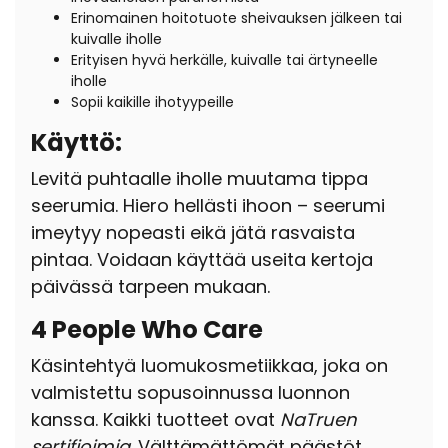
Erinomainen hoitotuote sheivauksen jälkeen tai
kuivalle iholle
Erityisen hyvä herkälle, kuivalle tai ärtyneelle
iholle
Sopii kaikille ihotyypeille
Käyttö:
Levitä puhtaalle iholle muutama tippa
seerumia. Hiero hellästi ihoon – seerumi
imeytyy nopeasti eikä jätä rasvaista
pintaa. Voidaan käyttää useita kertoja
päivässä tarpeen mukaan.
4 People Who Care
Käsintehtyä luomukosmetiikkaa, joka on
valmistettu sopusoinnussa luonnon
kanssa. Kaikki tuotteet ovat
NaTruen
sertifioimia
. Välttämättömät päästöt