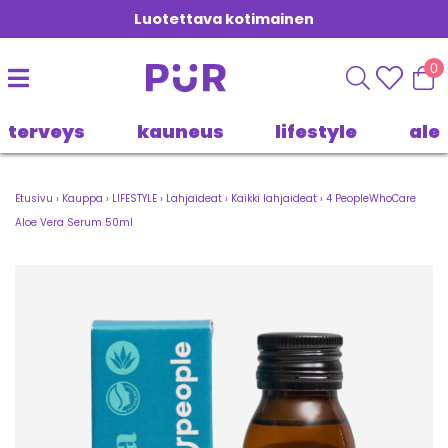
Luotettava kotimainen
0
terveys
kauneus
lifestyle
ale
Etusivu
›
Kauppa
›
LIFESTYLE
›
Lahjaideat
›
Kaikki lahjaideat
›
4 PeopleWhoCare
Aloe Vera Serum 50ml