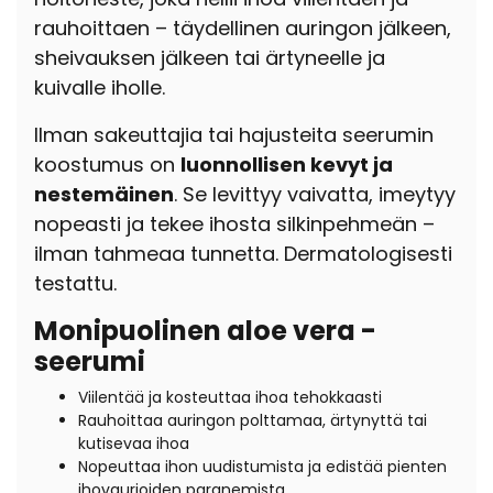
rauhoittaen – täydellinen auringon jälkeen,
sheivauksen jälkeen tai ärtyneelle ja
kuivalle iholle.
Ilman sakeuttajia tai hajusteita seerumin
koostumus on
luonnollisen kevyt ja
nestemäinen
. Se levittyy vaivatta, imeytyy
nopeasti ja tekee ihosta silkinpehmeän –
ilman tahmeaa tunnetta. Dermatologisesti
testattu.
Monipuolinen aloe vera -
seerumi
Viilentää ja kosteuttaa ihoa tehokkaasti
Rauhoittaa auringon polttamaa, ärtynyttä tai
kutisevaa ihoa
Nopeuttaa ihon uudistumista ja edistää pienten
ihovaurioiden paranemista