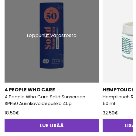
Loppunut varastosta
4 PEOPLE WHO CARE
HEMPTOUCH
4 People Who Care Solid Sunscreen
Hemptouch Ra
SPF50 Aurinkovoidepuikko 40g
50 ml
18,50
€
32,50
€
LUE LISÄÄ
LIS