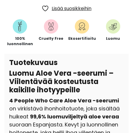
Lisää suosikkeihin
100%
Cruelty Free
Ekosertifioitu
Luomu
luonnollinen
Tuotekuvaus
Luomu Aloe Vera -seerumi –
Viilentävää kosteutusta
kaikille ihotyypeille
4 People Who Care Aloe Vera -seerumi
on virkistävä ihonhoitotuote, joka sisältää
huikeat
99,6% luomuviljeltyä aloe veraa
suoraan Espanjasta.
Kevyt ja luonnollinen
hoitoneste, joka hellii ihoa viilentäen ja