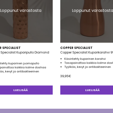
Loppunut varastosta
Loppunut varastost
 SPECIALIST
COPPER SPECIALIST
Specialist Kuparipullo Diamond
Copper Specialist Kuparikarahvi 
Käsintehty kuparinen karahvi
Tasapainottaa kaikkia kolme do
tehty kuparinen juomapullo
Tyylikäs, kevyt ja antibakteerinen
painottaa kaikkia kolme doshaa
käs, kevyt ja antibakteerinen
39,95
€
LUE LISÄÄ
LUE LISÄÄ