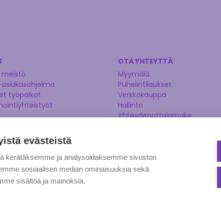
S
OTA YHTEYTTÄ
 meistä
Myymälä
-asiakasohjelma
Puhelintilaukset
t työpaikat
Verkkokauppa
nointiyhteistyöt
Hallinto
Yhteydenottolomake
Kysy asiantuntijaltamme
Ehdota tuotetta
yistä evästeistä
tä kerätäksemme ja analysoidaksemme sivuston
aksemme sosiaalisen median ominaisuuksia sekä
me sisältöä ja mainoksia.