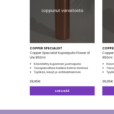
Loppunut varastosta
COPPER SPECIALIST
COPPER
Copper Specialist Kuparipullo Flower of
Copper 
Life 950ml
950ml
Käsintehty kuparinen juomapullo
Käsin
Tasapainottaa kaikkia kolme doshaa
Tasa
Tyylikäs, kevyt ja antibakteerinen
Tyyli
39,95
€
36,95
€
LUE LISÄÄ