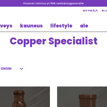
Ilmainen toimitus yli 89€ verkkokauppaostoille!
MYYMÄLÄ
BL
rveys
kauneus
lifestyle
ale
Copper Specialist