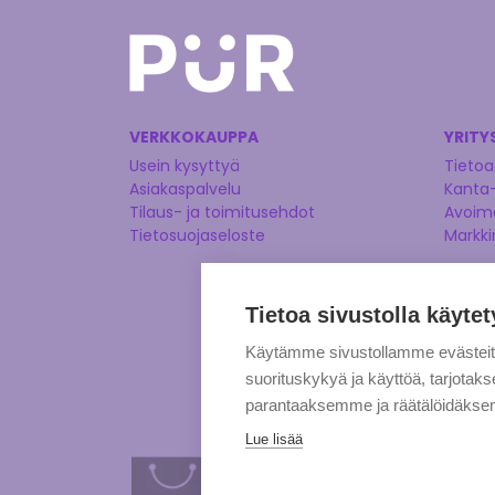
VERKKOKAUPPA
YRITY
Usein kysyttyä
Tietoa
Asiakaspalvelu
Kanta
Tilaus- ja toimitusehdot
Avoime
Tietosuojaseloste
Markki
Tietoa sivustolla käytet
Käytämme sivustollamme evästei
suorituskykyä ja käyttöä, tarjot
parantaaksemme ja räätälöidäksem
Lue lisää