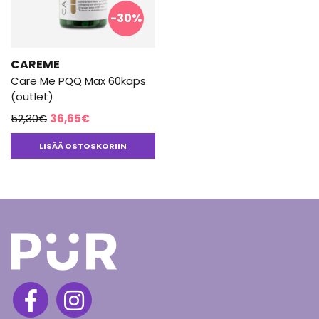
-30%
CAREME
Care Me PQQ Max 60kaps
(outlet)
Alkuperäinen
Nykyinen
52,30
€
36,65
€
hinta
hinta
LISÄÄ OSTOSKORIIN
oli:
on:
52,30€.
36,65€.