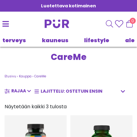
Luotettava kotimainen
0
terveys
kauneus
lifestyle
ale
CareMe
Etusivu
›
Kauppa
›
CareMe
RAJAA
Näytetään kaikki 3 tulosta