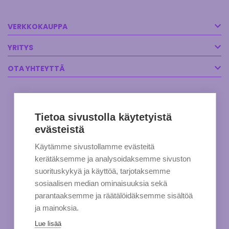
VERKKOKAUPPA
YRITYS
OTA YHTEYTTÄ
Tietoa sivustolla käytetyistä
evästeistä
Käytämme sivustollamme evästeitä
kerätäksemme ja analysoidaksemme sivuston
suorituskykyä ja käyttöä, tarjotaksemme
sosiaalisen median ominaisuuksia sekä
parantaaksemme ja räätälöidäksemme sisältöä
ja mainoksia.
Lue lisää