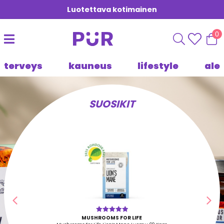
Luotettava kotimainen
0
terveys
kauneus
lifestyle
ale
SUOSIKIT
Edellinen
Seu
MUSHROOMS FOR LIFE
Arvostelu