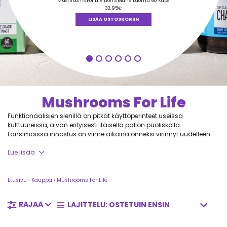
tuotteesta:
Mushrooms For Life Lion’s Mane Luomu 60 Kaps
5.00
/ 5
32,95
€
LISÄÄ OSTOSKORIIN
Mushrooms For Life
Funktionaalisien sienillä on pitkät käyttöperinteet useissa
kulttuureissa, aivan erityisesti itäisellä pallon puoliskolla.
Länsimaissa innostus on viime aikoina onneksi virinnyt uudelleen
tähän jo lähes unohdettuun luomakunnan aarreaittaan.
Mushrooms For Lifen tavoitteena onkin tuoda funktionaalisten
Lue lisää
sienten monipuoliset hyödyt entistä paremmin kuluttajien
tietoisuuteen.
Etusivu
›
Kauppa
›
Mushrooms For Life
Sarjan taustavoimana on naturopatian asiantuntijat Ben ja
Graham, jotka suhtautuvat intohimoisesti funktionaalisten sienten
RAJAA
tuomiin mahdollisuuksiin terveyden edistämisessä.