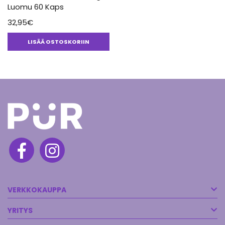
Luomu 60 Kaps
32,95
€
LISÄÄ OSTOSKORIIN
VERKKOKAUPPA
YRITYS