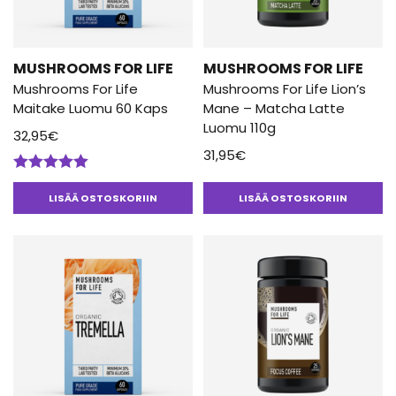
MUSHROOMS FOR LIFE
MUSHROOMS FOR LIFE
Mushrooms For Life
Mushrooms For Life Lion’s
Maitake Luomu 60 Kaps
Mane – Matcha Latte
Luomu 110g
32,95
€
31,95
€
Arvostelu
tuotteesta:
LISÄÄ OSTOSKORIIN
LISÄÄ OSTOSKORIIN
5.00
/ 5