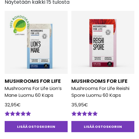
Näytetään kaikki 15 tulosta
Mushrooms For Life sienivalmisteet ovat luomusertifioituja
luonnontuotteita. Jokainen sieni omaa uniikit ravitsemukselliset
hyödyt. Luomulaatuiset sienet hankitaan tarkoin kriteerein, mm.
sienen optimaaliset kasvuolosuhteet huomioiden, ja sienten
käsittelyssä huolehditaan, että lopputuote sisältää aina
maksimaalisen määrän bioaktiivisia ravinteita. Tuotteissa
hyödynnetään vain ne osat sienestä, jotka tarjoavat parhaan
aktiivisten yhdisteiden tason ja laajuuden.
Mushrooms For Life -tuotesarjaan kuuluu sieniä kapseleina ja
jauheina. Tuotteet sopivat kasvissyöjille ja vegaaneille.
MUSHROOMS FOR LIFE
MUSHROOMS FOR LIFE
Mushrooms For Life Lion’s
Mushrooms For Life Reishi
Mane Luomu 60 Kaps
Spore Luomu 60 Kaps
32,95
€
35,95
€
Arvostelu
Arvostelu
tuotteesta:
tuotteesta:
LISÄÄ OSTOSKORIIN
LISÄÄ OSTOSKORIIN
5.00
/ 5
5.00
/ 5