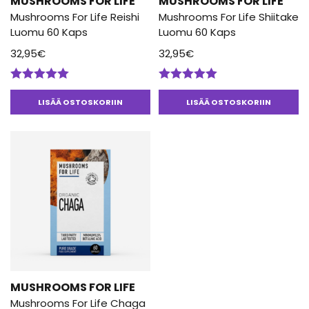
MUSHROOMS FOR LIFE
MUSHROOMS FOR LIFE
Mushrooms For Life Reishi
Mushrooms For Life Shiitake
Luomu 60 Kaps
Luomu 60 Kaps
32,95
€
32,95
€
Arvostelu
Arvostelu
tuotteesta:
tuotteesta:
LISÄÄ OSTOSKORIIN
LISÄÄ OSTOSKORIIN
5.00
/ 5
5.00
/ 5
MUSHROOMS FOR LIFE
Mushrooms For Life Chaga