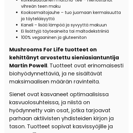
Korkealaatuinen matcha-tee – hienostunut
vihreän teen maku
Kookosmaitojauhe – tuo juomaan kermaisuutta
ja täyteläisyyttä
Kaneli – lisää lämpöä ja syvyyttä makuun
Ei lisättyjä täyteaineita tai maltodekstriiniä
100% vegaaninen ja gluteeniton
Mushrooms For Life tuotteet on
kehittänyt arvostettu sieniasiantuntija
Martin Powell
. Tuotteet ovat erinomaisesti
biohyödynnettäviä, ja ne sisältävät
maksimaalisen määrän ravinteita.
Sienet ovat kasvaneet optimaalisissa
kasvuolosuhteissa, ja niistä on
hyödynnetty vain osat, jotka tarjoavat
parhaan aktiivisten yhdisteiden kirjon ja
tason. Tuotteet sopivat kasvissyöjille ja