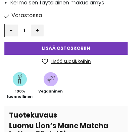
Kermaisen täyteläinen makuelämys
Varastossa
Määrä
LISÄÄ OSTOSKORIIN
Lisää suosikkeihin
100%
Vegaaninen
luonnollinen
Tuotekuvaus
Luomu Lion’s Mane Matcha