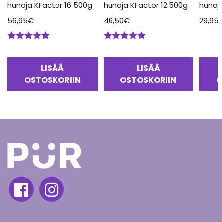
hunaja KFactor 16 500g
hunaja KFactor 12 500g
hunaj
56,95
€
46,50
€
29,95
Arvostelu
Arvostelu
tuotteesta:
tuotteesta:
5.00
/ 5
5.00
/ 5
LISÄÄ
LISÄÄ
OSTOSKORIIN
OSTOSKORIIN
O