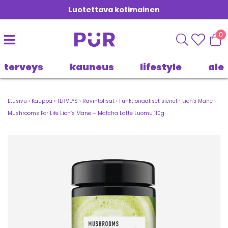
Luotettava kotimainen
0
terveys
kauneus
lifestyle
ale
Etusivu
›
Kauppa
›
TERVEYS
›
Ravintolisät
›
Funktionaaliset sienet
›
Lion's Mane
›
Mushrooms For Life Lion’s Mane – Matcha Latte Luomu 110g