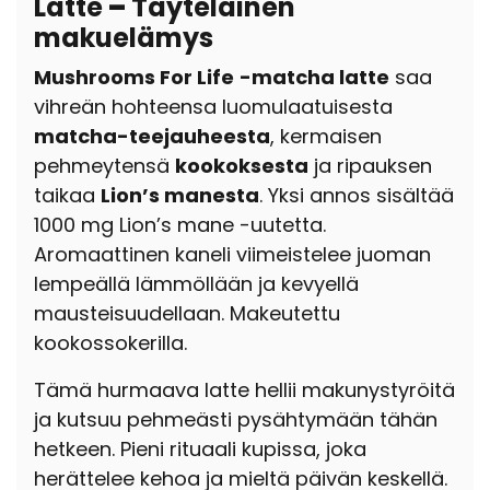
Latte
–
Täyteläinen
makuelämys
Mushrooms For Life
-matcha latte
saa
vihreän hohteensa luomulaatuisesta
matcha-teejauheesta
, kermaisen
pehmeytensä
kookoksesta
ja ripauksen
taikaa
Lion’s manesta
. Yksi annos sisältää
1000 mg Lion’s mane -uutetta.
Aromaattinen kaneli viimeistelee juoman
lempeällä lämmöllään ja kevyellä
mausteisuudellaan. Makeutettu
kookossokerilla.
Tämä hurmaava latte hellii makunystyröitä
ja kutsuu pehmeästi pysähtymään tähän
hetkeen. Pieni rituaali kupissa, joka
herättelee kehoa ja mieltä päivän keskellä.