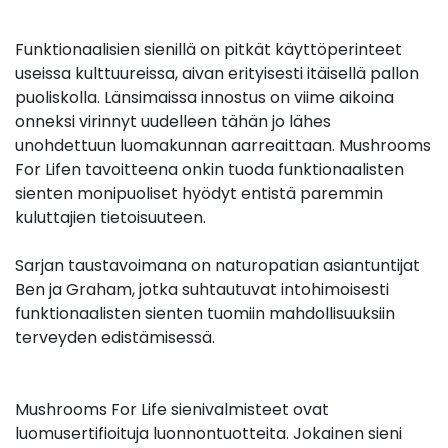
Funktionaalisien sienillä on pitkät käyttöperinteet
useissa kulttuureissa, aivan erityisesti itäisellä pallon
puoliskolla. Länsimaissa innostus on viime aikoina
onneksi virinnyt uudelleen tähän jo lähes
unohdettuun luomakunnan aarreaittaan. Mushrooms
For Lifen tavoitteena onkin tuoda funktionaalisten
sienten monipuoliset hyödyt entistä paremmin
kuluttajien tietoisuuteen.
Sarjan taustavoimana on naturopatian asiantuntijat
Ben ja Graham, jotka suhtautuvat intohimoisesti
funktionaalisten sienten tuomiin mahdollisuuksiin
terveyden edistämisessä.
Mushrooms For Life sienivalmisteet ovat
luomusertifioituja luonnontuotteita. Jokainen sieni