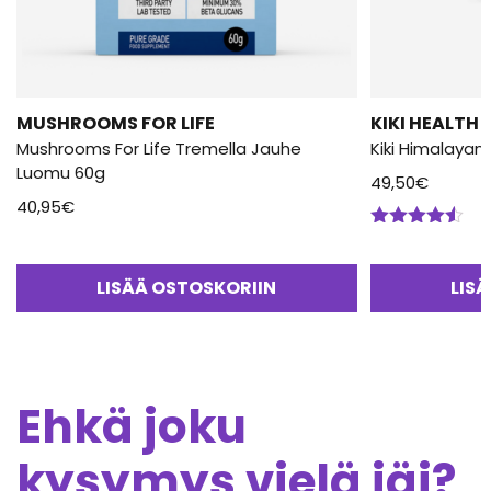
MUSHROOMS FOR LIFE
KIKI HEALTH
Mushrooms For Life Tremella Jauhe
Kiki Himalayan 
Luomu 60g
49,50
€
40,95
€
Arvostelu
tuotteesta:
4.50
/ 5
LISÄÄ OSTOSKORIIN
LIS
Ehkä joku
kysymys vielä jäi?