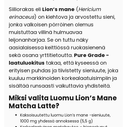
Siiliorakas eli
Lion’s mane
(
Hericium
erinaceus
) on kiehtova ja arvostettu sieni
,
jonka valkoisen pörröinen olemus
muistuttaa villinä hulmuavaa
leijonanharjaa. Se
on
tuttu näky
aasialaisessa keittiössä ruokasienenä
sekä osana yrttitietoutta.
Pure Grade -
laatuluokitus
takaa, että kyseessä on
erityisen puhdas ja tiivistetty sieniuute, joka
kuuluu markkinoiden korkealaatuisimpiin ja
sisältää runsaasti vaikuttavia yhdisteitä.
Miksi valita Luomu Lion’s Mane
Matcha Latte?
Kaksoisuutettu luomu Lion’s mane -sieniuute,
1000 mg yhdessä annoksessa (5,5 g)