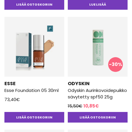
tuotteesta:
LISÄÄ OSTOSKORIIN
LUE LISÄÄ
5.00
/ 5
-30%
ESSE
ODYSKIN
Esse Foundation 05 30ml
Odyskin Aurinkovoidepuikko
sävytetty spf50 25g
73,40
€
Alkuperäinen
Nykyinen
15,50
€
10,85
€
hinta
hinta
LISÄÄ OSTOSKORIIN
LISÄÄ OSTOSKORIIN
oli:
on:
15,50€.
10,85€.