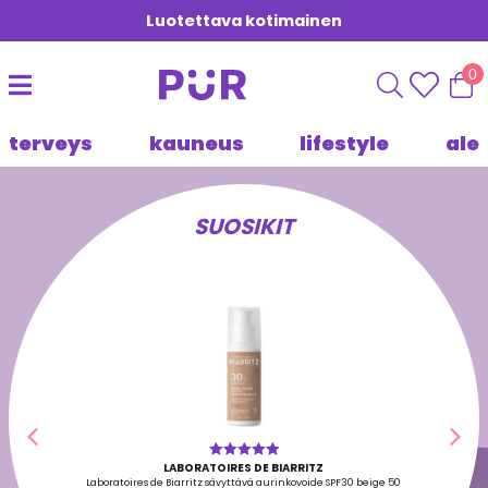
Luotettava kotimainen
0
terveys
kauneus
lifestyle
ale
SUOSIKIT
Edellinen
Seu
LABORATOIRES DE BIARRITZ
Arvostelu
tuotteesta:
Laboratoires de Biarritz sävyttävä aurinkovoide SPF30 beige 50