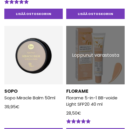
Arvostelu
tuotteesta:
LISÄÄ OSTOSKORIIN
LISÄÄ OSTOSKORIIN
5.00
/ 5
Loppunut varastosta
SOPO
FLORAME
Sopo Miracle Balm 50ml
Florame 5-in-1 BB-voide
Light SFP20 40 ml
39,95
€
28,50
€
Arvostelu