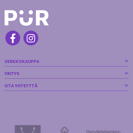
VERKKOKAUPPA
YRITYS
OTA YHTEYTTÄ