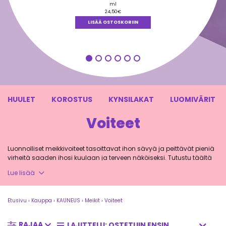
5.00
/ 5
ml
24,50
€
LISÄÄ OSTOSKORIIN
HUULET
KOROSTUS
KYNSILAKAT
LUOMIVÄRIT
Voiteet
Luonnolliset meikkivoiteet tasoittavat ihon sävyä ja peittävät pieniä
virheitä saaden ihosi kuulaan ja terveen näköiseksi. Tutustu täältä
eri ihotyypeille sopiviin laadukkaisiin tuotteisiin.
Lue lisää
Etusivu
›
Kauppa
›
KAUNEUS
›
Meikit
›
Voiteet
Luonnonkosmetiikan meikkivoiteet ovat
hehkuvan ihon salaisuus
RAJAA