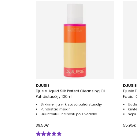
DJUSIE
DJUSIE
Djusie Liquid Silk Perfect Cleansing Oil
Djusie F
Puhdistusöljy 100ml
Facial 
Silkkinen ja virkistävä puhdistusöljy
Uudis
Puhdistaa meikin
Kiint
Huuhtoutuu helposti pois vedellä
Sopii 
39,50
€
55,95
€