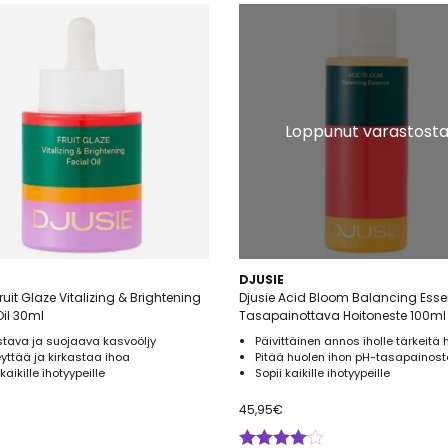
Loppunut varastost
DJUSIE
ruit Glaze Vitalizing & Brightening
Djusie Acid Bloom Balancing Ess
Oil 30ml
Tasapainottava Hoitoneste 100ml
tava ja suojaava kasvoöljy
Päivittäinen annos iholle tärkeitä
eyttää ja kirkastaa ihoa
Pitää huolen ihon pH-tasapainost
kaikille ihotyypeille
Sopii kaikille ihotyypeille
45,95
€