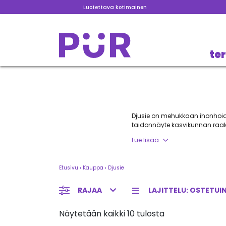
Luotettava kotimainen
te
Djusie on mehukkaan ihonhoido
taidonnäyte kasvikunnan raaka
mehukkaaseen ihoon, joka on k
Lue lisää
kosteutuksessa, ihanteellises
Djusie on luonut tuotteidensa 
käsin.
Etusivu
›
Kauppa
›
Djusie
RAJAA
Djusie edustaa mielen hyvinvoi
Näytetään kaikki 10 tulosta
funktionaalisuuteen ja suhtaut
kauneuden visionääri Katja Ko