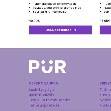
Tehohoito kasvoille yökäyttöön
Huom
Ravitsee, uudistaa ja silottaa ihoa
Pitä
Sopii kaikille ihotyypeille
Sopii 
49,00
€
45,95
€
LISÄÄ OSTOSKORIIN
VERKKOKAUPPA
YRITY
Usein kysyttyä
Tietoa
Asiakaspalvelu
Kanta
Tilaus- ja toimitusehdot
Avoime
Tietosuojaseloste
Markki