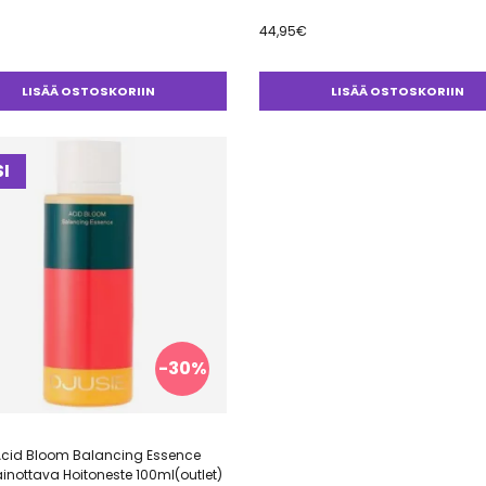
44,95
€
LISÄÄ OSTOSKORIIN
LISÄÄ OSTOSKORIIN
I
-30%
 Acid Bloom Balancing Essence
nottava Hoitoneste 100ml(outlet)