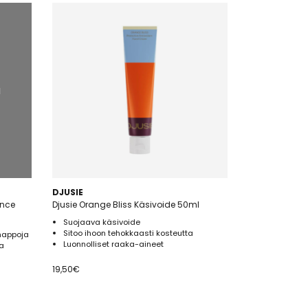
a
DJUSIE
ence
Djusie Orange Bliss Käsivoide 50ml
Suojaava käsivoide
Sitoo ihoon tehokkaasti kosteutta
 happoja
Luonnolliset raaka-aineet
a
19,50
€