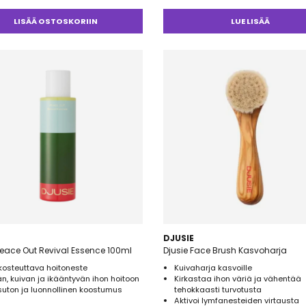
Arvostelu
tuotteesta:
LISÄÄ OSTOSKORIIN
LUE LISÄÄ
4.00
/ 5
DJUSIE
Peace Out Revival Essence 100ml
Djusie Face Brush Kasvoharja
kosteuttava hoitoneste
Kuivaharja kasvoille
n, kuivan ja ikääntyvän ihon hoitoon
Kirkastaa ihon väriä ja vähentää
uton ja luonnollinen koostumus
tehokkaasti turvotusta
Aktivoi lymfanesteiden virtausta