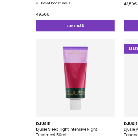
Kevyt koostumus
43,50
€
49,50
€
LUE LISÄÄ
UUS
DJUSIE
DJUSIE
Djusie Sleep Tight Intensive Night
Djusie
Treatment 50ml
Tasapai