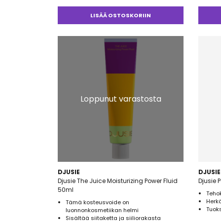
Arvostelu
tuotteesta:
LISÄÄ OSTOSKORIIN
5.00
/ 5
Loppunut varastosta
DJUSIE
DJUSIE
Djusie The Juice Moisturizing Power Fluid
Djusie 
50ml
Teho
Herkä
Tämä kosteusvoide on
Tuoks
luonnonkosmetiikan helmi
Sisältää siitaketta ja siiliorakasta