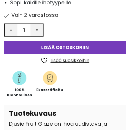
Sopii kaikille ihotyypeille
Vain 2 varastossa
Määrä
LISÄÄ OSTOSKORIIN
Lisää suosikkeihin
100%
Ekosertifioitu
luonnollinen
Tuotekuvaus
Djusie Fruit Glaze on ihoa uudistava ja