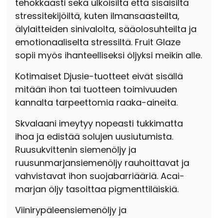
tehokkaasti sekä ulkoisilta että sisäisiltä
stressitekijöiltä, kuten ilmansaasteilta,
älylaitteiden sinivalolta, sääolosuhteilta ja
emotionaaliselta stressiltä. Fruit Glaze
sopii myös ihanteelliseksi öljyksi meikin alle.
Kotimaiset Djusie-tuotteet eivät sisällä
mitään ihon tai tuotteen toimivuuden
kannalta tarpeettomia raaka-aineita.
Skvalaani imeytyy nopeasti tukkimatta
ihoa ja edistää solujen uusiutumista.
Ruusukvittenin siemenöljy ja
ruusunmarjansiemenöljy rauhoittavat ja
vahvistavat ihon suojabarriääriä. Acai-
marjan öljy tasoittaa pigmenttiläiskiä.
Viinirypäleensiemenöljy ja