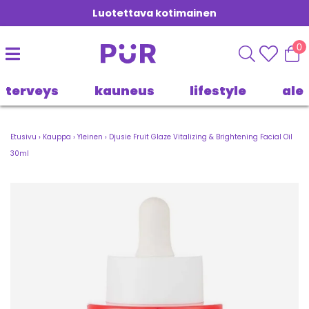
Luotettava kotimainen
0
terveys
kauneus
lifestyle
ale
Etusivu
›
Kauppa
›
Yleinen
›
Djusie Fruit Glaze Vitalizing & Brightening Facial Oil
30ml