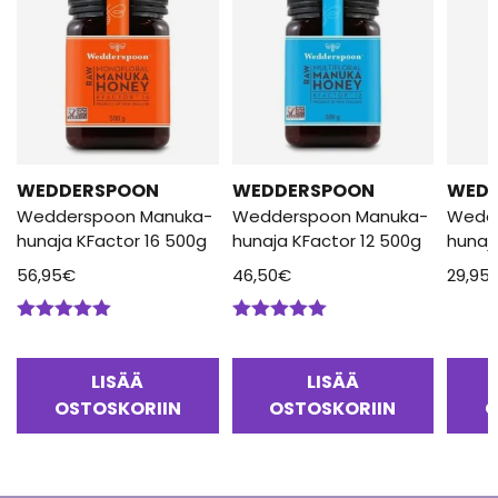
WEDDERSPOON
WEDDERSPOON
WED
Wedderspoon Manuka-
Wedderspoon Manuka-
Wedd
hunaja KFactor 16 500g
hunaja KFactor 12 500g
hunaj
56,95
€
46,50
€
29,95
Arvostelu
Arvostelu
tuotteesta:
tuotteesta:
5.00
/ 5
5.00
/ 5
LISÄÄ
LISÄÄ
OSTOSKORIIN
OSTOSKORIIN
O