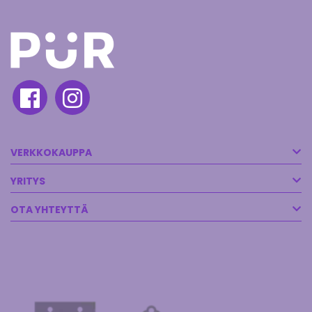
VERKKOKAUPPA
YRITYS
OTA YHTEYTTÄ