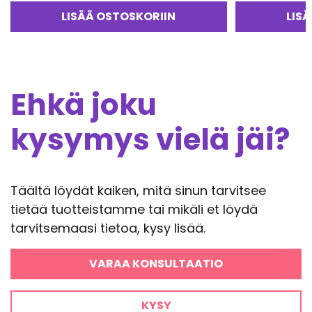
Arvostelu
tuotteesta:
LISÄÄ OSTOSKORIIN
LIS
5.00
/ 5
Ehkä joku
kysymys vielä jäi?
Täältä löydät kaiken, mitä sinun tarvitsee
tietää tuotteistamme tai mikäli et löydä
tarvitsemaasi tietoa, kysy lisää.
VARAA KONSULTAATIO
KYSY