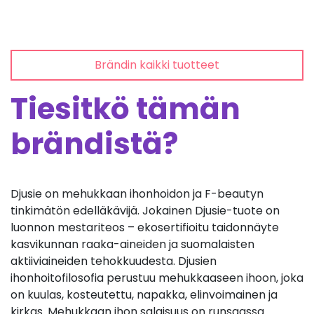
Brändin kaikki tuotteet
Tiesitkö tämän
brändistä?
Djusie on mehukkaan ihonhoidon ja F-beautyn
tinkimätön edelläkävijä. Jokainen Djusie-tuote on
luonnon mestariteos – ekosertifioitu taidonnäyte
kasvikunnan raaka-aineiden ja suomalaisten
aktiiviaineiden tehokkuudesta. Djusien
ihonhoitofilosofia perustuu mehukkaaseen ihoon, joka
on kuulas, kosteutettu, napakka, elinvoimainen ja
kirkas. Mehukkaan ihon salaisuus on runsaassa