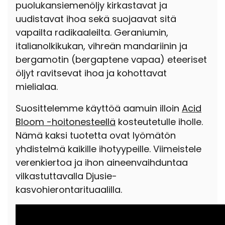
puolukansiemenöljy kirkastavat ja
uudistavat ihoa sekä suojaavat sitä
vapailta radikaaleilta. Geraniumin,
italianolkikukan, vihreän mandariinin ja
bergamotin (bergaptene vapaa) eteeriset
öljyt ravitsevat ihoa ja kohottavat
mielialaa.
Suosittelemme käyttöä aamuin illoin
Acid
Bloom -hoitonesteellä
kosteutetulle iholle.
Nämä kaksi tuotetta ovat lyömätön
yhdistelmä kaikille ihotyypeille. Viimeistele
verenkiertoa ja ihon aineenvaihduntaa
vilkastuttavalla Djusie-
kasvohierontarituaalilla.