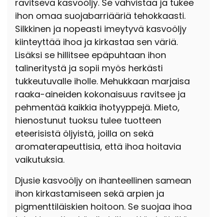
ravitseva kasvoöljy. Se vahvistaa ja tukee
ihon omaa suojabarriääriä tehokkaasti.
Silkkinen ja nopeasti imeytyvä kasvoöljy
kiinteyttää ihoa ja kirkastaa sen väriä.
Lisäksi se hillitsee epäpuhtaan ihon
talineritystä ja sopii myös herkästi
tukkeutuvalle iholle. Mehukkaan marjaisa
raaka-aineiden kokonaisuus ravitsee ja
pehmentää kaikkia ihotyyppejä. Mieto,
hienostunut tuoksu tulee tuotteen
eteerisistä öljyistä, joilla on sekä
aromaterapeuttisia, että ihoa hoitavia
vaikutuksia.
Djusie kasvoöljy on ihanteellinen samean
ihon kirkastamiseen sekä arpien ja
pigmenttiläiskien hoitoon. Se suojaa ihoa