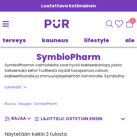
Luotettava kotimainen
0
terveys
kauneus
lifestyle
ale
SymbioPharm
SymbioPharmin valmisteista saat hyviä bakteerikantoja, joista
iloitsee koko keho! Tuotteista löydät tasapainoa vatsan
bakteeriflooralle ja immuunijärjestelmän toiminnalle. Symbioflor
tuotteet ovat olleet markkinoilla Saksassa jo yli 50 vuotta.
Lue lisää
Etusivu
›
Kauppa
›
SymbioPharm
RAJAA
Näytetään kaikki 3 tulosta