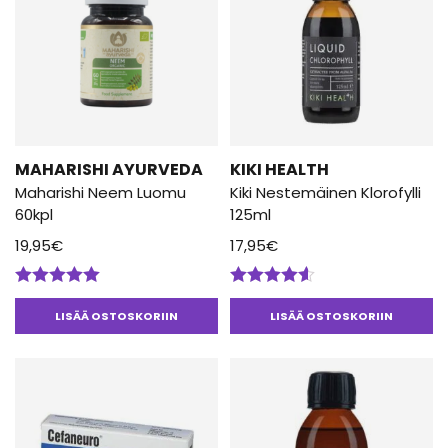
MAHARISHI AYURVEDA
KIKI HEALTH
Maharishi Neem Luomu
Kiki Nestemäinen Klorofylli
60kpl
125ml
19,95
€
17,95
€
Arvostelu
Arvostelu
tuotteesta:
tuotteesta:
LISÄÄ OSTOSKORIIN
LISÄÄ OSTOSKORIIN
5.00
/ 5
4.50
/ 5