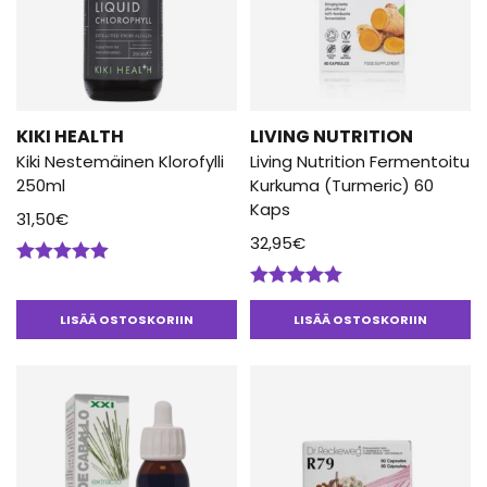
KIKI HEALTH
LIVING NUTRITION
Kiki Nestemäinen Klorofylli
Living Nutrition Fermentoitu
250ml
Kurkuma (Turmeric) 60
Kaps
31,50
€
32,95
€
Arvostelu
tuotteesta:
Arvostelu
5.00
/ 5
tuotteesta:
LISÄÄ OSTOSKORIIN
LISÄÄ OSTOSKORIIN
5.00
/ 5