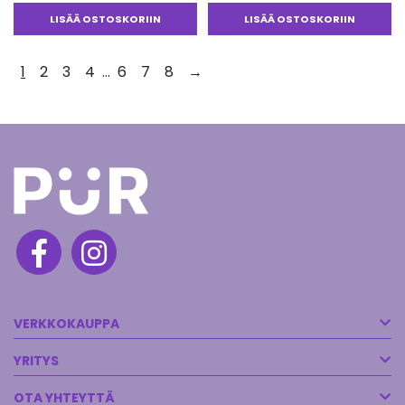
LISÄÄ OSTOSKORIIN
LISÄÄ OSTOSKORIIN
1
2
3
4
…
6
7
8
→
VERKKOKAUPPA
YRITYS
OTA YHTEYTTÄ