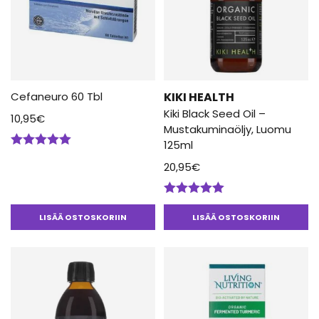
Cefaneuro 60 Tbl
KIKI HEALTH
Kiki Black Seed Oil –
10,95
€
Mustakuminaöljy, Luomu
125ml
Arvostelu
20,95
€
tuotteesta:
5.00
/ 5
Arvostelu
tuotteesta:
LISÄÄ OSTOSKORIIN
LISÄÄ OSTOSKORIIN
5.00
/ 5