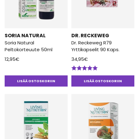
SORIA NATURAL
DR. RECKEWEG
Soria Natural
Dr. Reckeweg R79
Peltokorteuute 50ml
Yrttikapselit 90 Kaps.
12,95
€
34,95
€
Arvostelu
tuotteesta:
LISÄÄ OSTOSKORIIN
LISÄÄ OSTOSKORIIN
5.00
/ 5