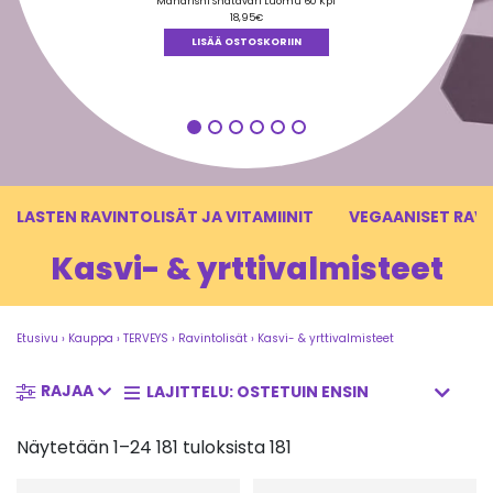
tuotteesta:
Maharishi Shatavari Luomu 60 Kpl
5.00
/ 5
18,95
€
LISÄÄ OSTOSKORIIN
LASTEN RAVINTOLISÄT JA VITAMIINIT
VEGAANISET RAV
Kasvi- & yrttivalmisteet
Etusivu
›
Kauppa
›
TERVEYS
›
Ravintolisät
›
Kasvi- & yrttivalmisteet
RAJAA
Näytetään 1–24 181 tuloksista 181