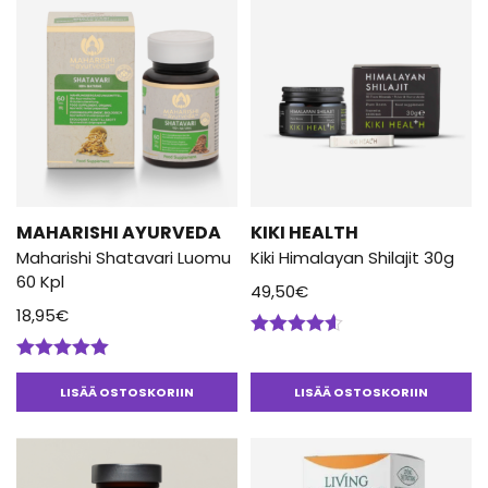
MAHARISHI AYURVEDA
KIKI HEALTH
Maharishi Shatavari Luomu
Kiki Himalayan Shilajit 30g
60 Kpl
49,50
€
18,95
€
Arvostelu
tuotteesta:
Arvostelu
4.50
/ 5
tuotteesta:
LISÄÄ OSTOSKORIIN
LISÄÄ OSTOSKORIIN
5.00
/ 5