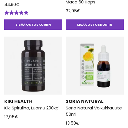
Maca 60 Kaps
44,90
€
32,95
€
Arvostelu
tuotteesta:
LISÄÄ OSTOSKORIIN
LISÄÄ OSTOSKORIIN
5.00
/ 5
KIKI HEALTH
SORIA NATURAL
Kiki Spirulina, Luomu 200kpl
Soria Natural Voikukkauute
50ml
17,95
€
13,50
€