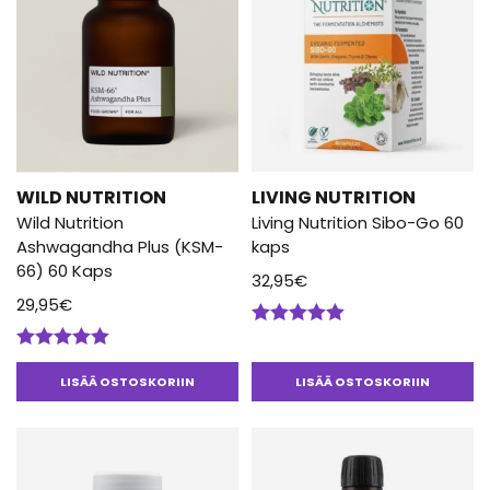
WILD NUTRITION
LIVING NUTRITION
Wild Nutrition
Living Nutrition Sibo-Go 60
Ashwagandha Plus (KSM-
kaps
66) 60 Kaps
32,95
€
29,95
€
Arvostelu
tuotteesta:
Arvostelu
5.00
/ 5
tuotteesta:
LISÄÄ OSTOSKORIIN
LISÄÄ OSTOSKORIIN
5.00
/ 5