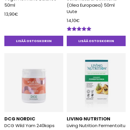
50ml
(Olea Europaea) 50ml
Uute
13,90
€
14,10
€
Arvostelu
tuotteesta:
LISÄÄ OSTOSKORIIN
LISÄÄ OSTOSKORIIN
5.00
/ 5
DCG NORDIC
LIVING NUTRITION
DCG Wild Yam 240kaps
Living Nutrition Fermentoitu