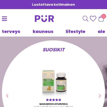
Luotettava kotimainen
0
terveys
kauneus
lifestyle
ale
SUOSIKIT
Edellinen
Seu
MAHARISHI AYURVEDA
Arvostelu