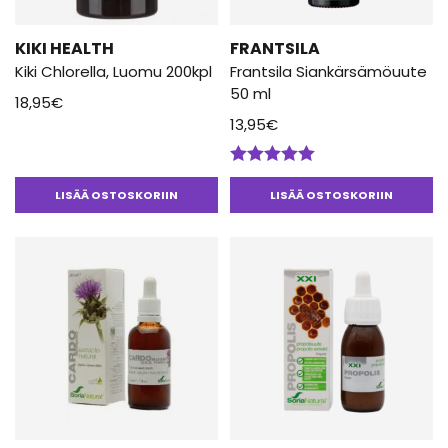
KIKI HEALTH
FRANTSILA
Kiki Chlorella, Luomu 200kpl
Frantsila Siankärsämöuute
50 ml
18,95
€
13,95
€
Arvostelu
tuotteesta:
LISÄÄ OSTOSKORIIN
LISÄÄ OSTOSKORIIN
5.00
/ 5