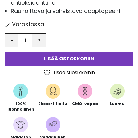
antioksidanttina
Rauhoittava ja vahvistava adaptogeeni
Varastossa
Määrä
LISÄÄ OSTOSKORIIN
Lisää suosikkeihin
100%
Ekosertifioitu
GMO-vapaa
Luomu
luonnollinen
Maidoton
Vegaaninen