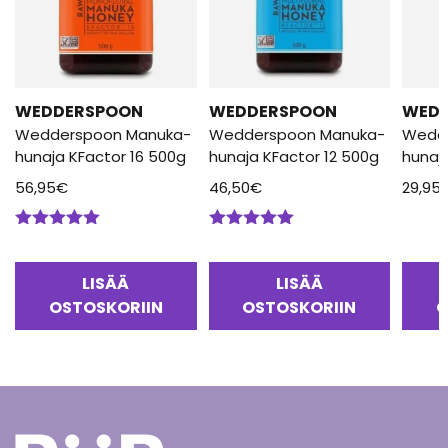
WEDDERSPOON
WEDDERSPOON
WED
Wedderspoon Manuka-
Wedderspoon Manuka-
Wedd
hunaja KFactor 16 500g
hunaja KFactor 12 500g
hunaj
56,95
€
46,50
€
29,95
Arvostelu
Arvostelu
tuotteesta:
tuotteesta:
5.00
/ 5
5.00
/ 5
LISÄÄ
LISÄÄ
OSTOSKORIIN
OSTOSKORIIN
O