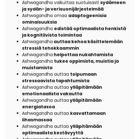
Ashwagandha vaikuttaa suotuisasti
sydämeen
ja sydän- ja verisuonijärjestelmää
Ashwagandha omaa
adaptogeenisia
ominaisuuksia
Ashwagandha
edistää optimaalista henkistä
ja kognitiivista toimintaa
Ashwagandha
auttaa kehoa käsittelemään
stressiä tehokkaammin
Ashwagandha
helpottaa nukahtamista
Ashwagandha
tukee oppimista, muistia ja
muistamista
Ashwagandha auttaa
toipumaan
stressaavista tapahtumista
Ashwagandha auttaa
ylläpitämään
emotionaalista vakautta
Ashwagandha auttaa
ylläpitämään
energiatasoa
Ashwagandha auttaa
kasvattamaan
lihasmassaa
Ashwagandha auttaa
ylläpitämään
optimaalista kestävyyttä