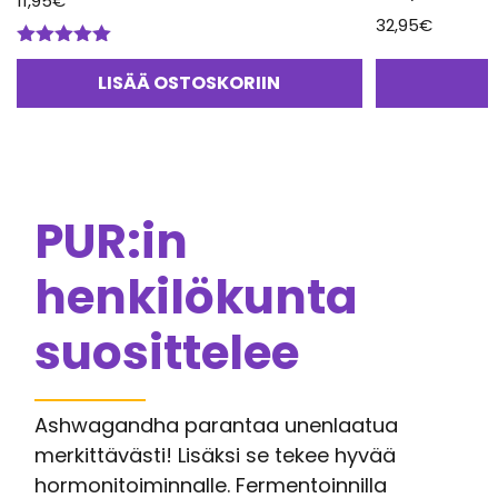
11,95
€
32,95
€
Arvostelu
tuotteesta:
LISÄÄ OSTOSKORIIN
5.00
/ 5
PUR:in
henkilökunta
suosittelee
Ashwagandha parantaa unenlaatua
merkittävästi! Lisäksi se tekee hyvää
hormonitoiminnalle. Fermentoinnilla