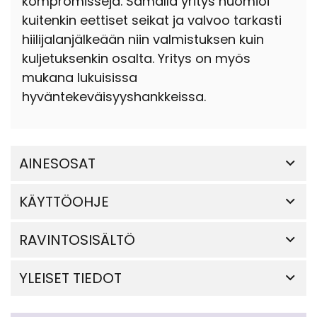
kompromissejä. Samalla yritys huomioi
kuitenkin eettiset seikat ja valvoo tarkasti
hiilijalanjälkeään niin valmistuksen kuin
kuljetuksenkin osalta. Yritys on myös
mukana lukuisissa
hyväntekeväisyyshankkeissa.
AINESOSAT
KÄYTTÖOHJE
RAVINTOSISÄLTÖ
YLEISET TIEDOT