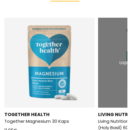
Lopp
TOGETHER HEALTH
LIVING NUTR
Together Magnesium 30 Kaps
Living Nutritio
(Holy Basil) 60