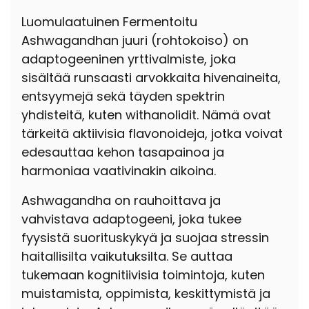
Luomulaatuinen Fermentoitu
Ashwagandhan juuri (rohtokoiso) on
adaptogeeninen yrttivalmiste, joka
sisältää runsaasti arvokkaita hivenaineita,
entsyymejä sekä täyden spektrin
yhdisteitä, kuten withanolidit. Nämä ovat
tärkeitä aktiivisia flavonoideja, jotka voivat
edesauttaa kehon tasapainoa ja
harmoniaa vaativinakin aikoina.
Ashwagandha on rauhoittava ja
vahvistava adaptogeeni, joka tukee
fyysistä suorituskykyä ja suojaa stressin
haitallisilta vaikutuksilta. Se auttaa
tukemaan kognitiivisia toimintoja, kuten
muistamista, oppimista, keskittymistä ja