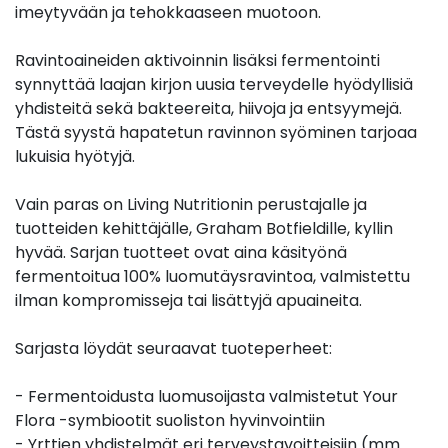
imeytyvään ja tehokkaaseen muotoon.
Ravintoaineiden aktivoinnin lisäksi fermentointi
synnyttää laajan kirjon uusia terveydelle hyödyllisiä
yhdisteitä sekä bakteereita, hiivoja ja entsyymejä.
Tästä syystä hapatetun ravinnon syöminen tarjoaa
lukuisia hyötyjä.
Vain paras on Living Nutritionin perustajalle ja
tuotteiden kehittäjälle, Graham Botfieldille, kyllin
hyvää. Sarjan tuotteet ovat aina käsityönä
fermentoitua 100% luomutäysravintoa, valmistettu
ilman kompromisseja tai lisättyjä apuaineita.
Sarjasta löydät seuraavat tuoteperheet:
- Fermentoidusta luomusoijasta valmistetut Your
Flora -symbiootit suoliston hyvinvointiin
- Yrttien yhdistelmät eri terveystavoitteisiin (mm.