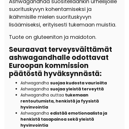
Ashwagandhaa suositellaankin urheilijoille
suorituskyvyn kohentamiseksi ja
ikäihmisille mielen suorituskyvyn
lisäämiseksi, erityisesti tukemaan muistia.
Tuote on gluteeniton ja maidoton.
Seuraavat terveysväittämät
ashwagandhalle odottavat
Euroopan kommission
päätöstä hyväksynnästä:
Ashwagandha
suojaa kudosta vaurioilta
Ashwagandha
suojaa yleistä terveyttä
Ashwagandha auttaa
tukemaan
rentoutumista, henkistä ja fyysistä
hyvinvointia
Ashwagandha
edistää emotionaalista ja
henkistä tasapainoa sekä yleistä
hyvinvointia