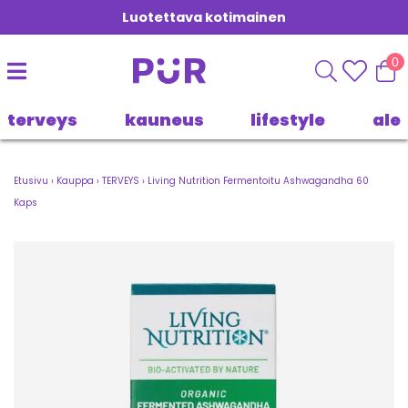
Luotettava kotimainen
0
terveys
kauneus
lifestyle
ale
Etusivu
›
Kauppa
›
TERVEYS
›
Living Nutrition Fermentoitu Ashwagandha 60
Kaps