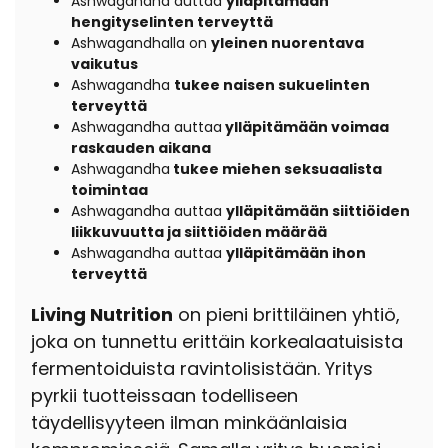
Ashwagandha auttaa
ylläpitämään
hengityselinten terveyttä
Ashwagandhalla on
yleinen nuorentava
vaikutus
Ashwagandha
tukee naisen sukuelinten
terveyttä
Ashwagandha auttaa
ylläpitämään voimaa
raskauden aikana
Ashwagandha
tukee miehen seksuaalista
toimintaa
Ashwagandha auttaa
ylläpitämään siittiöiden
liikkuvuutta ja siittiöiden määrää
Ashwagandha auttaa
ylläpitämään ihon
terveyttä
Living Nutrition
on pieni brittiläinen yhtiö,
joka on tunnettu erittäin korkealaatuisista
fermentoiduista ravintolisistään. Yritys
pyrkii tuotteissaan todelliseen
täydellisyyteen ilman minkäänlaisia