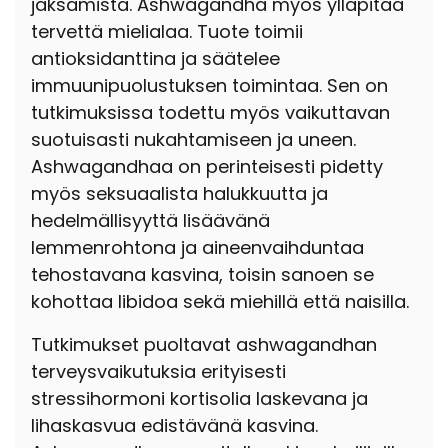
jaksamista. Ashwagandha myös ylläpitää
tervettä mielialaa. Tuote toimii
antioksidanttina ja säätelee
immuunipuolustuksen toimintaa. Sen on
tutkimuksissa todettu myös vaikuttavan
suotuisasti nukahtamiseen ja uneen.
Ashwagandhaa on perinteisesti pidetty
myös seksuaalista halukkuutta ja
hedelmällisyyttä lisäävänä
lemmenrohtona ja aineenvaihduntaa
tehostavana kasvina, toisin sanoen
se
kohottaa
libidoa
sekä miehillä että naisilla.
Tutkimukset puoltavat ashwagandhan
terveysvaikutuksia erityisesti
stressihormoni kortisolia laskevana ja
lihaskasvua edistävänä kasvina.