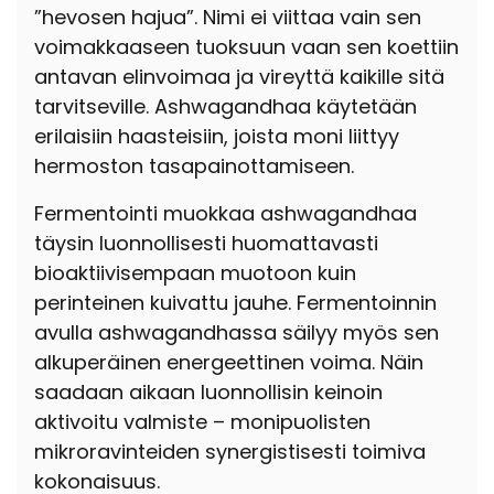
”hevosen hajua”. Nimi ei viittaa vain sen
voimakkaaseen tuoksuun vaan sen koettiin
antavan elinvoimaa ja vireyttä kaikille sitä
tarvitseville. Ashwagandhaa käytetään
erilaisiin haasteisiin, joista moni liittyy
hermoston tasapainottamiseen.
Fermentointi muokkaa ashwagandhaa
täysin luonnollisesti huomattavasti
bioaktiivisempaan muotoon kuin
perinteinen kuivattu jauhe. Fermentoinnin
avulla ashwagandhassa säilyy myös sen
alkuperäinen energeettinen voima.
Näin
saadaan aikaan luonnollisin keinoin
aktivoitu valmiste – monipuolisten
mikroravinteiden synergistisesti toimiva
kokonaisuus.