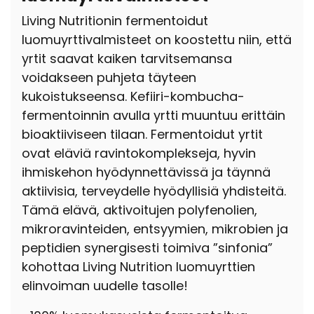
Living Nutritionin fermentoidut
luomuyrttivalmisteet on koostettu niin, että
yrtit saavat kaiken tarvitsemansa
voidakseen puhjeta täyteen
kukoistukseensa. Kefiiri-kombucha-
fermentoinnin avulla yrtti muuntuu erittäin
bioaktiiviseen tilaan. Fermentoidut yrtit
ovat eläviä ravintokomplekseja, hyvin
ihmiskehon hyödynnettävissä ja täynnä
aktiivisia, terveydelle hyödyllisiä yhdisteitä.
Tämä elävä, aktivoitujen polyfenolien,
mikroravinteiden, entsyymien, mikrobien ja
peptidien synergisesti toimiva ”sinfonia”
kohottaa Living Nutrition luomuyrttien
elinvoiman uudelle tasolle!