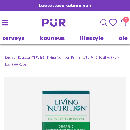
Luotettava kotimainen
0
terveys
kauneus
lifestyle
ale
Etusivu
›
Kauppa
›
TERVEYS
›
Living Nutrition Fermentoitu Pyhä Basilika (Holy
Basil) 60 Kaps