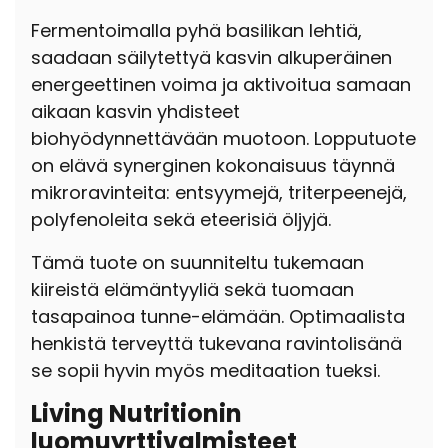
Fermentoimalla pyhä basilikan lehtiä,
saadaan säilytettyä kasvin alkuperäinen
energeettinen voima ja aktivoitua samaan
aikaan kasvin yhdisteet
biohyödynnettävään muotoon. Lopputuote
on elävä synerginen kokonaisuus täynnä
mikroravinteita: entsyymejä, triterpeenejä,
polyfenoleita sekä eteerisiä öljyjä.
Tämä tuote on suunniteltu tukemaan
kiireistä elämäntyyliä sekä tuomaan
tasapainoa tunne-elämään. Optimaalista
henkistä terveyttä tukevana ravintolisänä
se sopii hyvin myös meditaation tueksi.
Living Nutritionin
luomuyrttivalmisteet