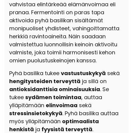
vahvistaa elintärkeää elämänvoimaa eli
pranaa. Fermentointi on paras tapa
aktivoida pyhä basilikan sisältämät
monipuoliset yhdisteet, vahingoittamatta
herkkiä ravintoaineita. Näin saadaan
valmistettua luonnollisin keinoin aktivoitu
valmiste, joka toimii harmonisesti kehon
omien puolustuskeinojen kanssa.
Pyhä basilika tukee
vastustuskykyä
sekä
hengitysteiden terveyttä
ja sillä on
antioksidanttisia ominaisuuksia
. Se
tukee
sydämen toimintaa
, auttaa
ylläpitämään
elinvoimaa
sekä
stressinsietokykyä
. Pyhä basilika auttaa
myös ylläpitämään
optimaalista
henkistä
ja
fyysistä terveyttä
.