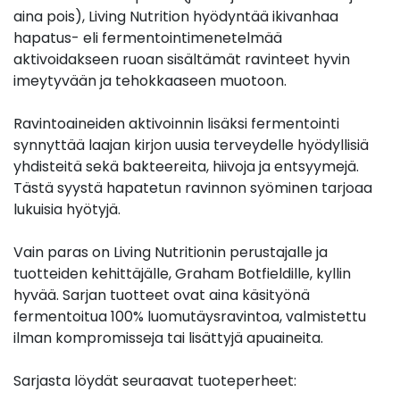
aina pois), Living Nutrition hyödyntää ikivanhaa
hapatus- eli fermentointimenetelmää
aktivoidakseen ruoan sisältämät ravinteet hyvin
imeytyvään ja tehokkaaseen muotoon.
Ravintoaineiden aktivoinnin lisäksi fermentointi
synnyttää laajan kirjon uusia terveydelle hyödyllisiä
yhdisteitä sekä bakteereita, hiivoja ja entsyymejä.
Tästä syystä hapatetun ravinnon syöminen tarjoaa
lukuisia hyötyjä.
Vain paras on Living Nutritionin perustajalle ja
tuotteiden kehittäjälle, Graham Botfieldille, kyllin
hyvää. Sarjan tuotteet ovat aina käsityönä
fermentoitua 100% luomutäysravintoa, valmistettu
ilman kompromisseja tai lisättyjä apuaineita.
Sarjasta löydät seuraavat tuoteperheet: