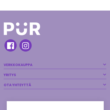
VERKKOKAUPPA
YRITYS
OTA YHTEYTTÄ