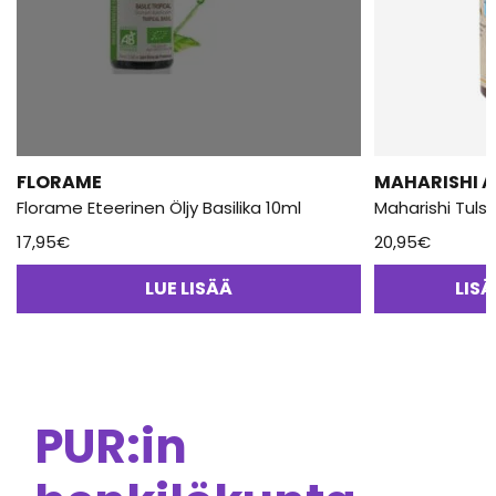
FLORAME
MAHARISHI 
Florame Eteerinen Öljy Basilika 10ml
Maharishi Tulsi
17,95
€
20,95
€
LUE LISÄÄ
LIS
PUR:in