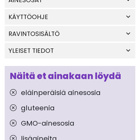
AINESOSAT
KÄYTTÖOHJE
RAVINTOSISÄLTÖ
YLEISET TIEDOT
Näitä et ainakaan löydä
eläinperäisiä ainesosia
gluteenia
GMO-ainesosia
lisäaineita