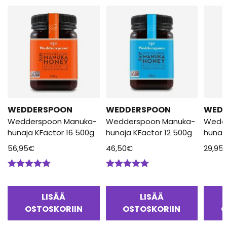
WEDDERSPOON
WEDDERSPOON
WED
Wedderspoon Manuka-
Wedderspoon Manuka-
Wedd
hunaja KFactor 16 500g
hunaja KFactor 12 500g
hunaj
56,95
€
46,50
€
29,95
Arvostelu
Arvostelu
tuotteesta:
tuotteesta:
5.00
/ 5
5.00
/ 5
LISÄÄ
LISÄÄ
OSTOSKORIIN
OSTOSKORIIN
O