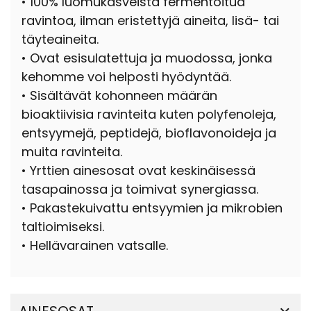
• 100% luomukasveista fermentoitua
ravintoa, ilman eristettyjä aineita, lisä- tai
täyteaineita.
• Ovat esisulatettuja ja muodossa, jonka
kehomme voi helposti hyödyntää.
• Sisältävät kohonneen määrän
bioaktiivisia ravinteita kuten polyfenoleja,
entsyymejä, peptidejä, bioflavonoideja ja
muita ravinteita.
• Yrttien ainesosat ovat keskinäisessä
tasapainossa ja toimivat synergiassa.
• Pakastekuivattu entsyymien ja mikrobien
taltioimiseksi.
• Hellävarainen vatsalle.